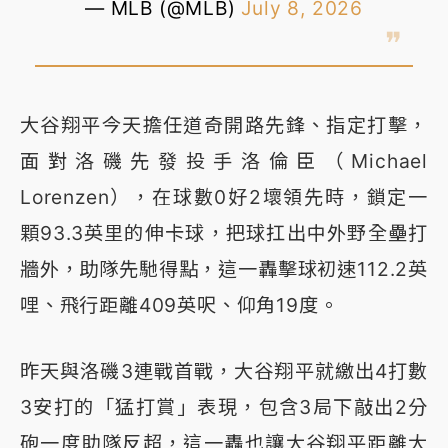
— MLB (@MLB)
July 8, 2026
大谷翔平今天擔任道奇開路先鋒、指定打擊，
面對洛磯先發投手洛倫臣（Michael
Lorenzen），在球數0好2壞領先時，鎖定一
顆93.3英里的伸卡球，把球扛出中外野全壘打
牆外，助隊先馳得點，這一轟擊球初速112.2英
哩、飛行距離409英呎、仰角19度。
昨天與洛磯3連戰首戰，大谷翔平就繳出4打數
3安打的「猛打賞」表現，包含3局下敲出2分
砲一度助隊反超，這一轟也讓大谷翔平距離大