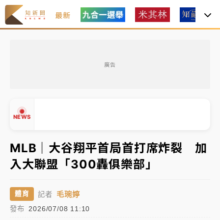
最新
金控第2季海外曝險破31兆創高 日本年增45%居冠
廣告
日職｜
林安可狀態正好卻因左膝疼痛下二軍 日媒感嘆
「好事多磨」
韓股最壞時期已過？大摩估去槓桿完成逾半 波動率降
NEWS
至2個月低
「白海豚」雨炸新北！通報109件災情 侯友宜揭這類災
MLB｜大谷翔平首局首打席炸裂 加
損最多
入大聯盟「300轟俱樂部」
白海豚挾豪雨狂炸新北！時雨量破百毫米 水塔、雨棚
▲
砸落毀車
▼
毛琬婷
體育
記者
金控第2季海外曝險破31兆創高 日本年增45%居冠
發布
2026/07/08 11:10