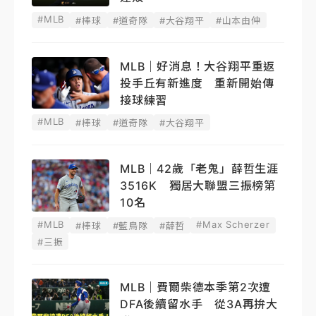
#MLB
#棒球
#道奇隊
#大谷翔平
#山本由伸
MLB｜好消息！大谷翔平重返
投手丘有新進度 重新開始傳
接球練習
#MLB
#棒球
#道奇隊
#大谷翔平
MLB｜42歲「老鬼」薛哲生涯
3516K 獨居大聯盟三振榜第
10名
#MLB
#Max Scherzer
#棒球
#藍鳥隊
#薛哲
#三振
MLB｜費爾柴德本季第2次遭
DFA後續留水手 從3A再拚大