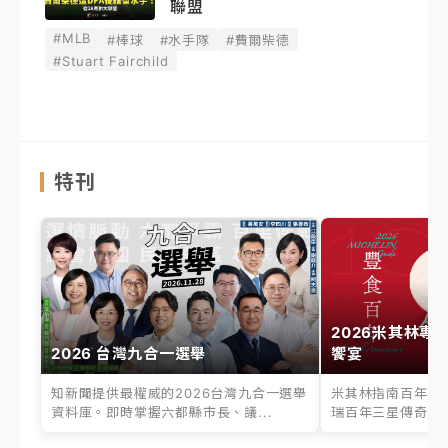
聯盟
#MLB
#棒球
#水手隊
#費爾柴德
#Stuart Fairchild
特刊
2026米其林專
2026 台灣九合一選舉
饗宴
知新聞提供最權威的2026台灣九合一選舉
米其林指南百年之
資料庫。即時掌握六都縣市長、議...
瑞百年三星傳奇、台