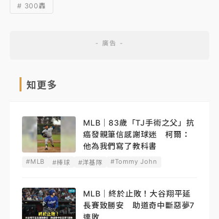
# 300轟
知更多
MLB｜83歲「TJ手術之父」抗
癌發親筆信感謝球迷 柯爾：
他為我們寫了教科書
#MLB
#Tommy John
#棒球
#洋基隊
MLB｜終於止敗！大谷翔平延
長賽致勝安 助道奇中斷惡夢7
連敗