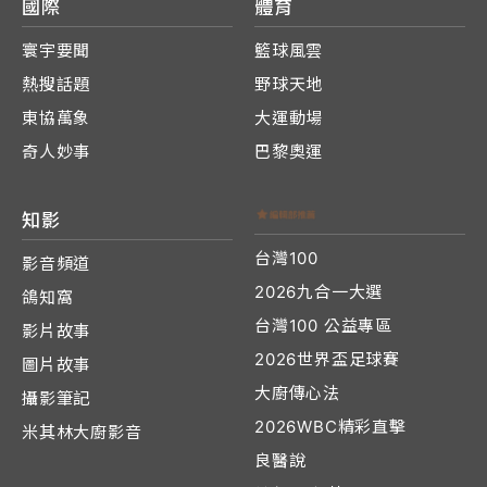
國際
體育
寰宇要聞
籃球風雲
熱搜話題
野球天地
東協萬象
大運動場
奇人妙事
巴黎奧運
知影
台灣100
影音頻道
2026九合一大選
鴿知窩
台灣100 公益專區
影片故事
2026世界盃足球賽
圖片故事
大廚傳心法
攝影筆記
2026WBC精彩直擊
米其林大廚影音
良醫說