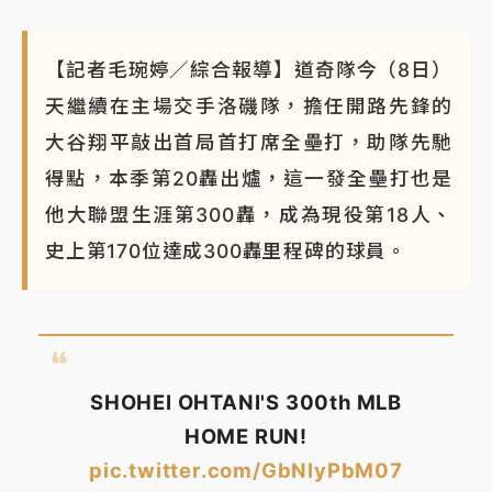
【記者毛琬婷／綜合報導】道奇隊今（8日）
天繼續在主場交手洛磯隊，擔任開路先鋒的
大谷翔平敲出首局首打席全壘打，助隊先馳
得點，本季第20轟出爐，這一發全壘打也是
他大聯盟生涯第300轟，成為現役第18人、
史上第170位達成300轟里程碑的球員。
SHOHEI OHTANI'S 300th MLB
HOME RUN!
pic.twitter.com/GbNlyPbM07