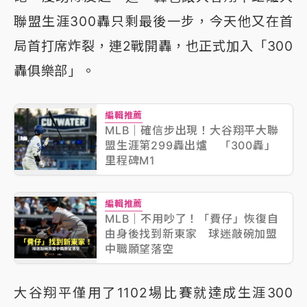
聯盟生涯300轟只剩最後一步，今天他又在首
局首打席炸裂，連2戰開轟，也正式加入「300
轟俱樂部」。
編輯推薦
MLB｜確信步出現！大谷翔平大聯
盟生涯第299轟出爐 「300轟」
里程碑M1
編輯推薦
MLB｜不用吵了！「費仔」恢復自
由身後找到新東家 球迷敲碗加盟
中職願望落空
大谷翔平僅用了1102場比賽就達成生涯300