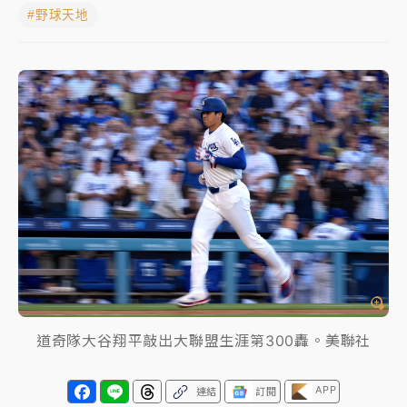
#野球天地
日職｜
林安可狀態正好卻因左膝疼痛下二軍 日媒感嘆
「好事多磨」
韓股最壞時期已過？大摩估去槓桿完成逾半 波動率降
至2個月低
「白海豚」雨炸新北！通報109件災情 侯友宜揭這類災
損最多
白海豚挾豪雨狂炸新北！時雨量破百毫米 水塔、雨棚
砸落毀車
道奇隊大谷翔平敲出大聯盟生涯第300轟。美聯社
APP
連結
訂閱