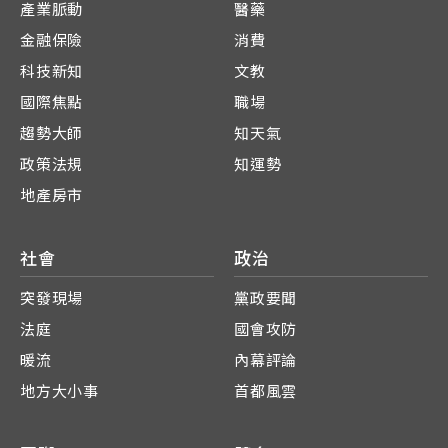
產業脈動
醫藥
金融保險
消費
科技新知
文教
國際焦點
職場
趨勢大師
知天氣
政策法規
知運勢
地產房市
社會
政治
突發現場
黨政要聞
法庭
國會攻防
暖流
內幕評論
地方大小事
首都風雲