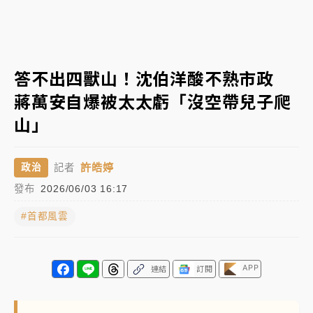
中颱白海豚進逼！台北喜來登圍籬傾倒砸傷人 民權西
路鷹架倒塌壓2車
有片｜
白海豚暴風圈逼近！新北淡水赫見龍捲風 榕樹
答不出四獸山！沈伯洋酸不熟市政
連根拔起
蔣萬安自爆被太太虧「沒空帶兒子爬
中颱白海豚風雨來了！中部以北防豪雨 今晚、明天影
山」
響最劇烈
白海豚逼近！北市水門只出不進 未移置車輛最高罰
許皓婷
政治
記者
4800＋拖吊費
發布
2026/06/03 16:17
#首都風雲
APP
連結
訂閱