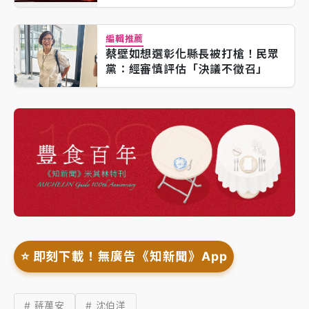
編輯推薦
蔡壁如想選彰化縣長被打槍！民眾
黨：經審慎評估「決議不徵召」
⭐️ 即刻下載！無廣告《知新聞》App
# 蔣萬安
# 沈伯洋