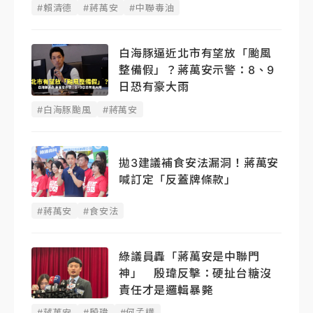
#賴清德
#蔣萬安
#中聯毒油
白海豚逼近北市有望放「颱風
整備假」？蔣萬安示警：8、9
日恐有豪大雨
#白海豚颱風
#蔣萬安
拋3建議補食安法漏洞！蔣萬安
喊訂定「反蓋牌條款」
#蔣萬安
#食安法
綠議員轟「蔣萬安是中聯門
神」 殷瑋反擊：硬扯台糖沒
責任才是邏輯暴斃
#蔣萬安
#殷瑋
#何孟樺