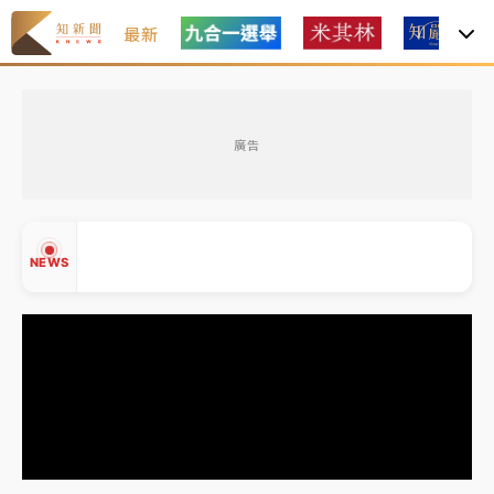
最新
油價持續凍漲！ 中油宣布下周一汽柴油價格維持不變
廣告
中颱白海豚進逼！台北喜來登圍籬傾倒砸傷人 民權西
路鷹架倒塌壓2車
有片｜
白海豚暴風圈逼近！新北淡水赫見龍捲風 榕樹
NEWS
連根拔起
中颱白海豚風雨來了！中部以北防豪雨 今晚、明天影
響最劇烈
白海豚逼近！北市水門只出不進 未移置車輛最高罰
▲
4800＋拖吊費
▼
油價持續凍漲！ 中油宣布下周一汽柴油價格維持不變