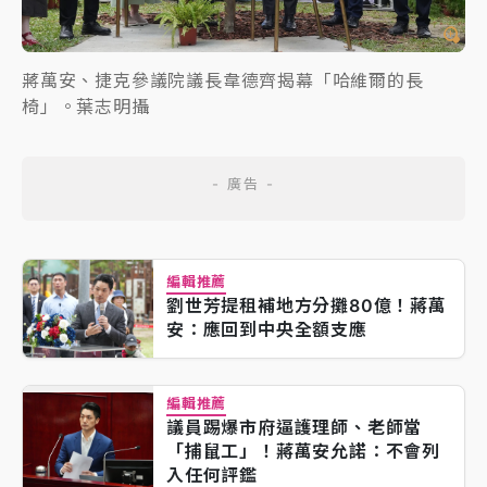
蔣萬安、捷克參議院議長韋德齊揭幕「哈維爾的長
椅」。葉志明攝
編輯推薦
劉世芳提租補地方分攤80億！蔣萬
安：應回到中央全額支應
編輯推薦
議員踢爆市府逼護理師、老師當
「捕鼠工」！蔣萬安允諾：不會列
入任何評鑑