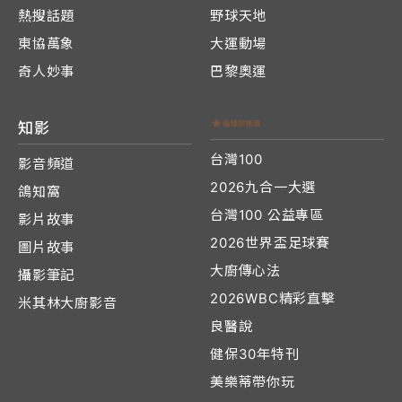
熱搜話題
野球天地
東協萬象
大運動場
奇人妙事
巴黎奧運
知影
台灣100
影音頻道
2026九合一大選
鴿知窩
台灣100 公益專區
影片故事
2026世界盃足球賽
圖片故事
大廚傳心法
攝影筆記
2026WBC精彩直擊
米其林大廚影音
良醫說
健保30年特刊
美樂蒂帶你玩