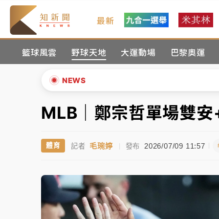
最新
女律師陳昱瑄詐慈濟10億！黃金158kg遭查
籃球風雲
野球天地
大運動場
巴黎奧運
暑假過三周才推「E宿新北打卡趣」！抽獎程
中信慈善基金會想增加董事人數！辜仲諒向法
NEWS
故宮《龍藏經》特展第2檔！今線上預約開賣
MLB｜鄭宗哲單場雙安
▲
台東農業處長涉圖利渡假村！東檢抗告成功 
▼
毛琬婷
2026/07/09 11:57
體育
記者
|
發布
父親節泡湯了！中颱白海豚雨彈轟3天 「紅
女律師陳昱瑄詐慈濟10億！黃金158kg遭查
暑假過三周才推「E宿新北打卡趣」！抽獎程
中信慈善基金會想增加董事人數！辜仲諒向法