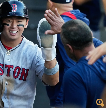
一度塞車 周六起展出延長至晚上7時
今重開羈押庭
到發紫」降雨熱區曝