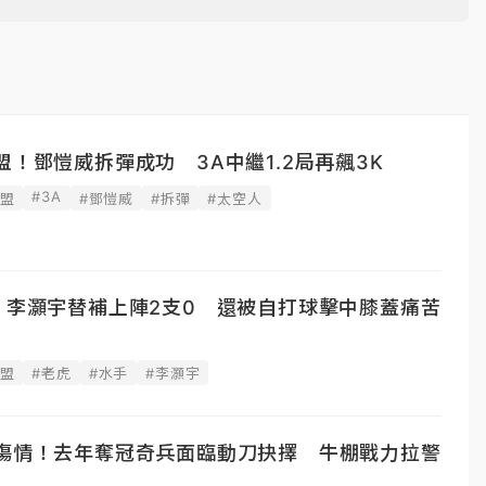
盟！鄧愷威拆彈成功 3A中繼1.2局再飆3K
#3A
聯盟
#鄧愷威
#拆彈
#太空人
！李灝宇替補上陣2支0 還被自打球擊中膝蓋痛苦
聯盟
#老虎
#水手
#李灝宇
爆傷情！去年奪冠奇兵面臨動刀抉擇 牛棚戰力拉警