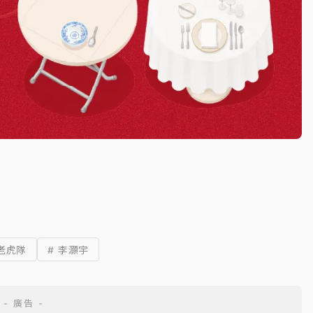
 老虎隊
# 李灝宇