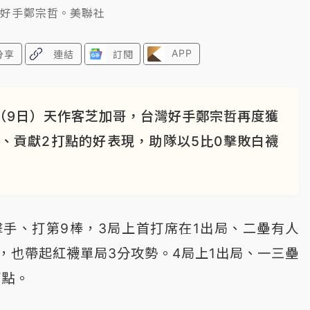
灣好手鄭宗哲。美聯社
APP
分享
連結
訂閱
（9日）天作客芝加哥，台灣好手鄭宗哲再度獲
、貢獻2打點的好表現，助隊以5比0擊敗白襪
手、打第9棒，3局上首打席在1出局、二壘有人
，也帶起紅襪單局3分攻勢。4局上1出局、一三壘
打點。