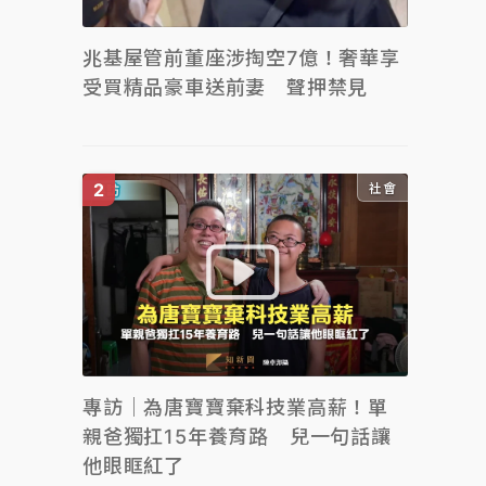
兆基屋管前董座涉掏空7億！奢華享
受買精品豪車送前妻 聲押禁見
社會
專訪｜為唐寶寶棄科技業高薪！單
親爸獨扛15年養育路 兒一句話讓
他眼眶紅了