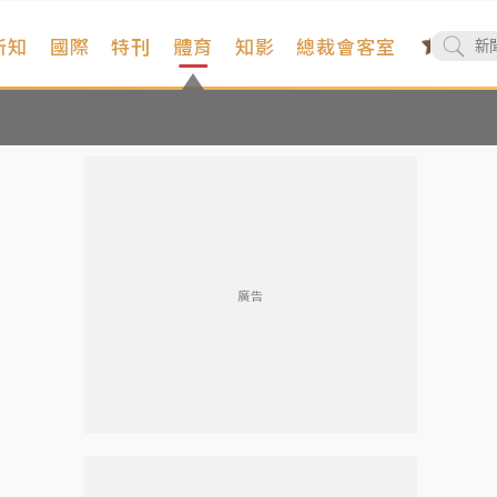
新知
國際
特刊
體育
知影
總裁會客室
廣告