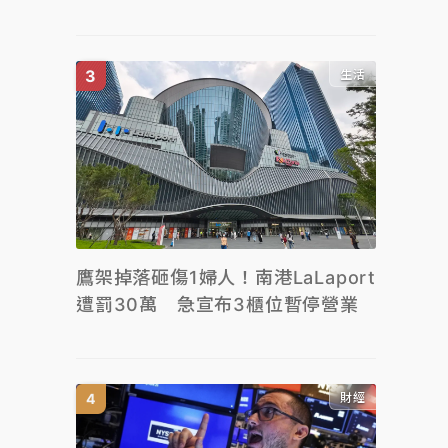
生活
鷹架掉落砸傷1婦人！南港LaLaport
遭罰30萬 急宣布3櫃位暫停營業
財經