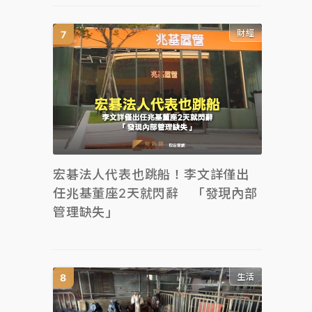
財經
宏碁法人代表也跳船！李文詳僅出
任兆基董座2天就閃辭 「發現內部
管理缺失」
生活