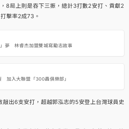
，8局上則是吞下三振，總計3打數2安打、貢獻2
打擊率2成73。
美」夢 林睿杰加盟雙城寫勵志故事
裂 加入大聯盟「300轟俱樂部」
數敲出6支安打，超越郭泓志的5安登上台灣球員史