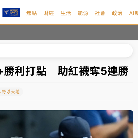
焦點
財經
生活
能源
社會
政治
AI
扣畫面曝光
序複雜 觀旅局回應了
院聲請遭駁 理由曝光
一度塞車 周六起展出延長至晚上7時
+勝利打點 助紅襪奪5連勝
今重開羈押庭
#野球天地
到發紫」降雨熱區曝
扣畫面曝光
序複雜 觀旅局回應了
院聲請遭駁 理由曝光