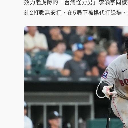
效力老虎隊的「台灣怪力男」李灝宇同樣
計2打數無安打，在5局下被換代打退場，