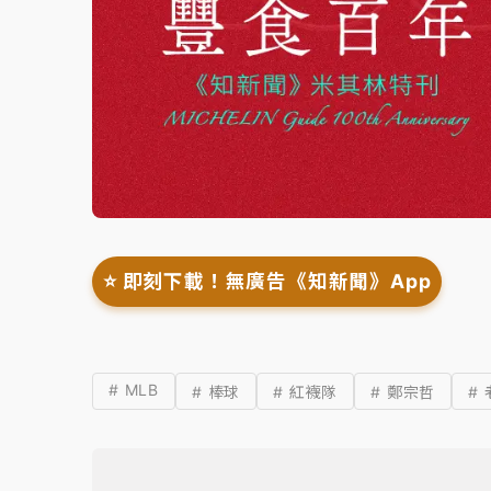
⭐️ 即刻下載！無廣告《知新聞》App
# MLB
# 棒球
# 紅襪隊
# 鄭宗哲
#