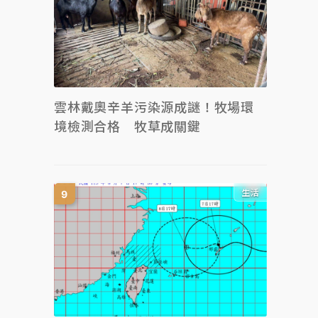
雲林戴奧辛羊污染源成謎！牧場環
境檢測合格 牧草成關鍵
生活