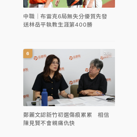
中職｜布雷克6局無失分優質先發
送林岳平執教生涯第400勝
政治
鄭麗文認新竹初選傷痕累累 相信
陳見賢不會親痛仇快