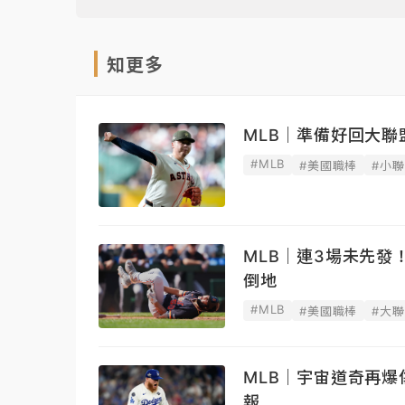
知更多
MLB｜準備好回大聯
#MLB
#美國職棒
#小
MLB｜連3場未先發
倒地
#MLB
#美國職棒
#大
MLB｜宇宙道奇再
報