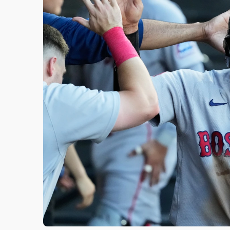
故宮《龍藏經》特展第2檔！今線上預約開賣
台東農業處長涉圖利渡假村！東檢抗告成功 
父親節泡湯了！中颱白海豚雨彈轟3天 「紅