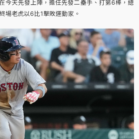
在今天先發上陣，擔任先發二壘手、打第6棒，總
終場老虎以6比1擊敗運動家。