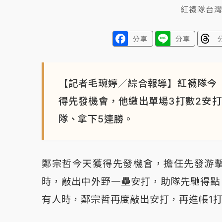
紅襪隊台
分享
分享
【記者毛琬婷／綜合報導】紅襪隊今
得先發機會，他繳出單場3打數2安打
隊、拿下5連勝。
鄭宗哲今天獲得先發機會，擔任先發游擊
時，敲出中外野一壘安打，助隊先馳得點
有人時，鄭宗哲再度敲出安打，再進帳1