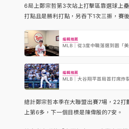
6局上鄭宗哲第3次站上打擊區靠選球上壘
打點且是勝利打點，另吞下1次三振，賽後
編輯推薦
MLB｜從3度中職落選到園「
編輯推薦
MLB｜大谷翔平首局首打席炸
總計鄭宗哲本季在大聯盟出賽7場，22打
上第6多，下一個目標是陳偉殷的7安。