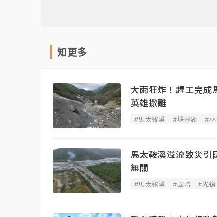
知更多
大雨狂炸！趕工完成
英雄撤離
#馬太鞍溪
#堰塞湖
#
馬太鞍溪溢流致災引
無關
#馬太鞍溪
#國賠
#光復