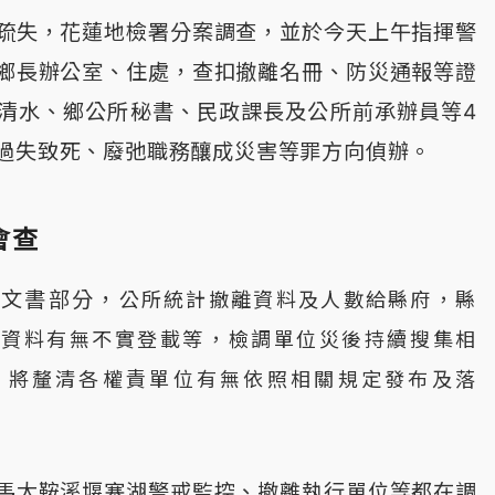
疏失，花蓮地檢署分案調查，並於今天上午指揮警
鄉長辦公室、住處，查扣撤離名冊、防災通報等證
清水、鄉公所秘書、民政課長及公所前承辦員等4
過失致死、廢弛職務釀成災害等罪方向偵辦。
會查
造文書部分，
公所統計撤離資料及人數給縣府，縣
離資料有無不實登載等，檢調單位災後持續搜集相
，將釐清各權責單位有無依照相關規定發布及落
馬太鞍溪堰塞湖警戒監控、撤離執行單位等都在調