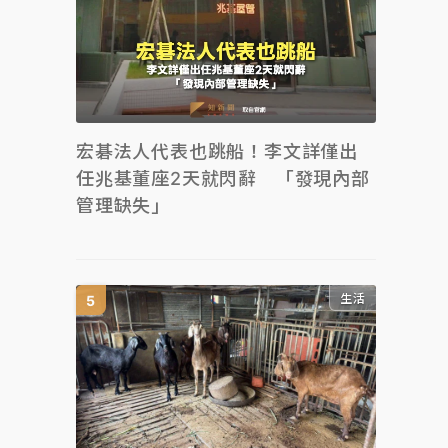
宏碁法人代表也跳船！李文詳僅出
任兆基董座2天就閃辭 「發現內部
管理缺失」
生活