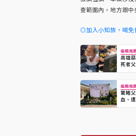
查範圍內，地方跟中
◎加入小知族，喝免
編輯推
高雄惡
死者
編輯推
驚睹父
血、遭