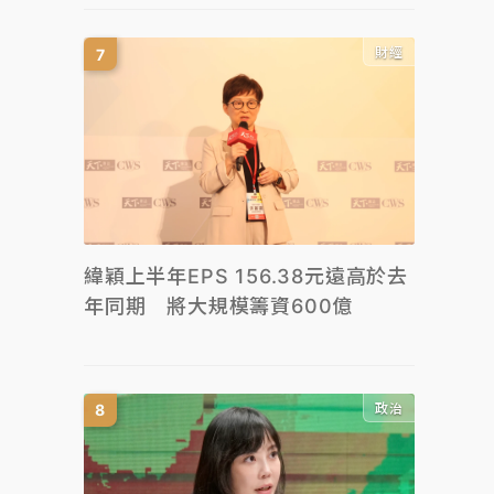
財經
緯穎上半年EPS 156.38元遠高於去
年同期 將大規模籌資600億
政治