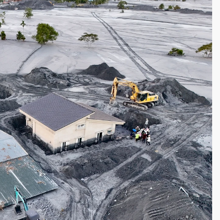
一度塞車 周六起展出延長至晚上7時
今重開羈押庭
到發紫」降雨熱區曝