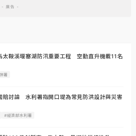
馬太鞍溪堰塞湖防汛重要工程 空勤直升機載11名
林保署
國賠討論 水利署指開口堤為常見防洪設計與災害
#經濟部水利署