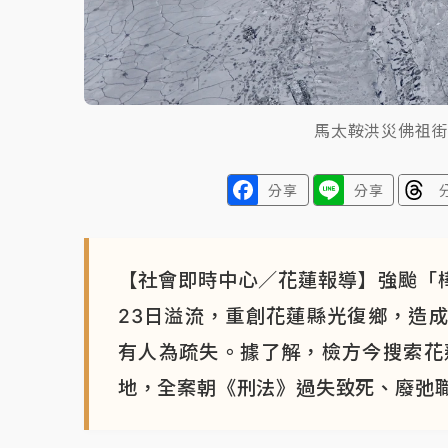
馬太鞍洪災佛祖
分享
分享
【社會即時中心／花蓮報導】強颱「
23日溢流，重創花蓮縣光復鄉，造成
有人為疏失。據了解，檢方今搜索花
地，全案朝《刑法》過失致死、廢弛