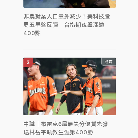
非農就業人口意外減少！美科技股
周五早盤反彈 台指期夜盤漲逾
400點
體育
中職｜布雷克6局無失分優質先發
送林岳平執教生涯第400勝