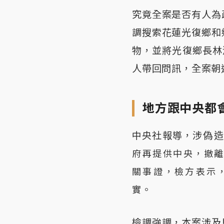
究竟全案是否有人為
調搜索花蓮光復鄉和
物，並將光復鄉長林
人帶回問訊，全案朝
地方跟中央都
中央社報導，
涉
偽
府再提供中央，撤
關事證，
檢方表示
實
。
檢調強調，本案涉及