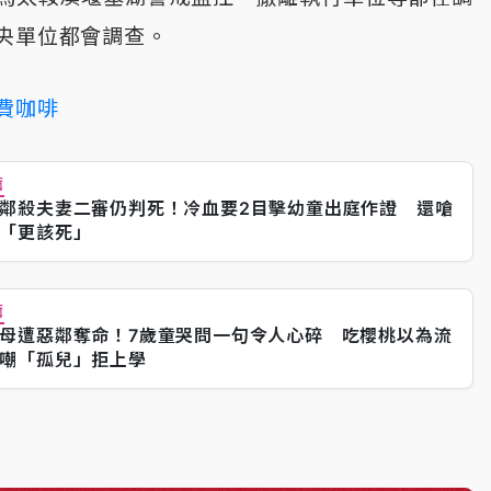
央單位都會調查。
費咖啡
薦
鄰殺夫妻二審仍判死！冷血要2目擊幼童出庭作證 還嗆
父「更該死」
薦
母遭惡鄰奪命！7歲童哭問一句令人心碎 吃櫻桃以為流
嘲「孤兒」拒上學