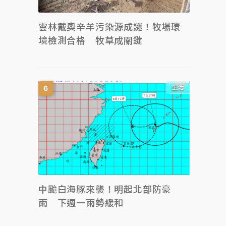
雲林戴奧辛羊污染源成謎！牧場環
境檢測合格 牧草成關鍵
生活
中颱白海豚來襲！明起北部防豪
雨 下週一雨勢緩和