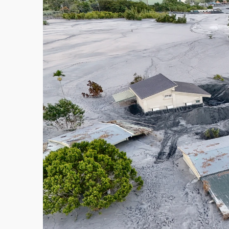
故宮《龍藏經》特展第2檔！今線上預約開賣
台東農業處長涉圖利渡假村！東檢抗告成功 
父親節泡湯了！中颱白海豚雨彈轟3天 「紅