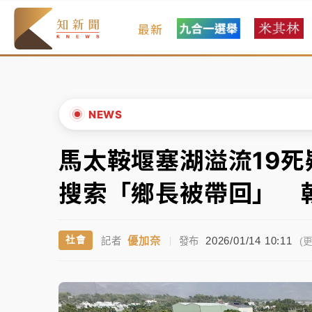
最新
女律師陳昱瑄詐慈濟10億！黃金158kg遭查
暑假過三周才推「E宿新北打卡趣」！抽獎程
中信慈善基金會想增加董事人數！辜仲諒向法
NEWS
故宮《龍藏經》特展第2檔！今線上預約開賣
馬太鞍堰塞湖溢流19
▲
台東農業處長涉圖利渡假村！東檢抗告成功 
▼
搜索「鄉長被帶回」 
父親節泡湯了！中颱白海豚雨彈轟3天 「紅
優加奈
2026/01/14 10:11
社會
記者
|
發布
女律師陳昱瑄詐慈濟10億！黃金158kg遭查
(更
暑假過三周才推「E宿新北打卡趣」！抽獎程
中信慈善基金會想增加董事人數！辜仲諒向法