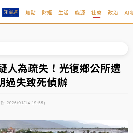
焦點
財經
生活
能源
社會
政治
AI
扣畫面曝光
序複雜 觀旅局回應了
院聲請遭駁 理由曝光
一度塞車 周六起展出延長至晚上7時
死疑人為疏失！光復鄉公所遭
今重開羈押庭
朝過失致死偵辦
到發紫」降雨熱區曝
扣畫面曝光
新 2026/01/14 19:59)
序複雜 觀旅局回應了
院聲請遭駁 理由曝光