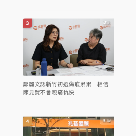
政治
鄭麗文認新竹初選傷痕累累 相信
陳見賢不會親痛仇快
財經