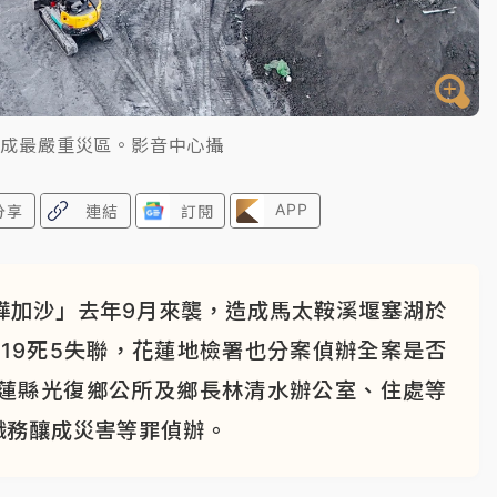
街成最嚴重災區。影音中心攝
APP
分享
連結
訂閱
樺加沙」去年9月來襲，造成馬太鞍溪堰塞湖於
19死5失聯，花蓮地檢署也分案偵辦全案是否
蓮縣光復鄉公所及鄉長林清水辦公室、住處等
職務釀成災害等罪偵辦。