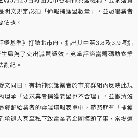
生局5月25日發函北市各精神照護機構，要求落實
是明文規定必須「通報捕獲鼠數量」，並恐嚇業者
要依據。
鑑基準》打臉北市府，指出其中第3.8及3.9項指
衛生局為了交出滅鼠績效，竟拿評鑑當籌碼勒索業
法亂紀。
發文同日，有精神照護業者於市府群組內反映此規
內坦承「要求業者捕獲老鼠也不合理」，並撇清沒
局發配給業者的雲端填報表單中，赫然就有「捕獲
名承辦人甚至私下致電業者企圖摸頭了事，當場遭