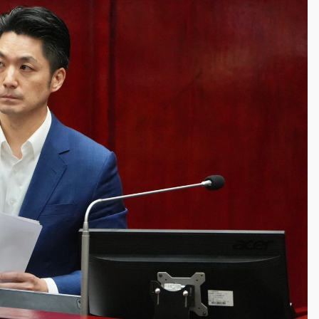
一度塞車 周六起展出延長至晚上7時
今重開羈押庭
到發紫」降雨熱區曝