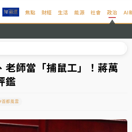
焦點
財經
生活
能源
社會
政治
AI
扣畫面曝光
序複雜 觀旅局回應了
院聲請遭駁 理由曝光
一度塞車 周六起展出延長至晚上7時
、老師當「捕鼠工」！蔣萬
今重開羈押庭
評鑑
到發紫」降雨熱區曝
#首都風雲
扣畫面曝光
序複雜 觀旅局回應了
院聲請遭駁 理由曝光