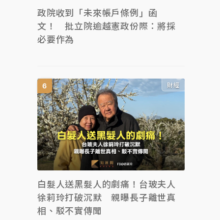
政院收到「未來帳戶條例」函
文！ 批立院逾越憲政份際：將採
必要作為
財經
白髮人送黑髮人的劇痛！台玻夫人
徐莉玲打破沉默 親曝長子離世真
相、駁不實傳聞