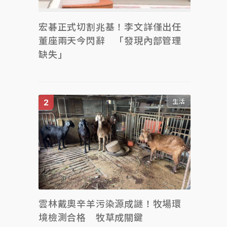
宏碁正式切割兆基！李文詳僅出任
董座兩天今閃辭 「發現內部管理
缺失」
生活
雲林戴奧辛羊污染源成謎！牧場環
境檢測合格 牧草成關鍵