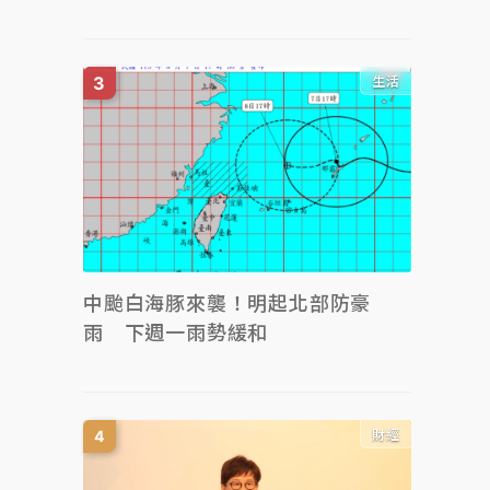
生活
中颱白海豚來襲！明起北部防豪
雨 下週一雨勢緩和
財經