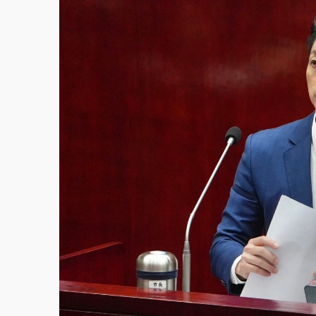
故宮《龍藏經》特展第2檔！今線上預約開賣
台東農業處長涉圖利渡假村！東檢抗告成功 
父親節泡湯了！中颱白海豚雨彈轟3天 「紅