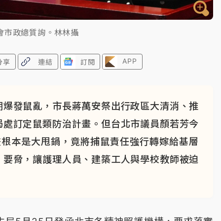
會市政總質詢。林林攝
APP
分享
連結
訂閱
期爆發鼠亂，市長蔣萬安祭出行政區大清消、推
局處訂定鼠類防治計畫。但台北市議員顏若芳今
畫根本是大甩鍋，竟將捕鼠責任強行轉嫁給基層
」要脅，讓護理人員、建築工人與學校教師被迫