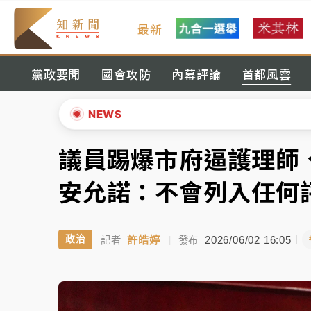
最新
女律師陳昱瑄詐慈濟10億！黃金158kg遭查
黨政要聞
國會攻防
內幕評論
首都風雲
暑假過三周才推「E宿新北打卡趣」！抽獎程
中信慈善基金會想增加董事人數！辜仲諒向法
NEWS
故宮《龍藏經》特展第2檔！今線上預約開賣
議員踢爆市府逼護理師
▲
台東農業處長涉圖利渡假村！東檢抗告成功 
▼
安允諾：不會列入任何
父親節泡湯了！中颱白海豚雨彈轟3天 「紅
許皓婷
2026/06/02 16:05
政治
記者
|
發布
女律師陳昱瑄詐慈濟10億！黃金158kg遭查
暑假過三周才推「E宿新北打卡趣」！抽獎程
中信慈善基金會想增加董事人數！辜仲諒向法