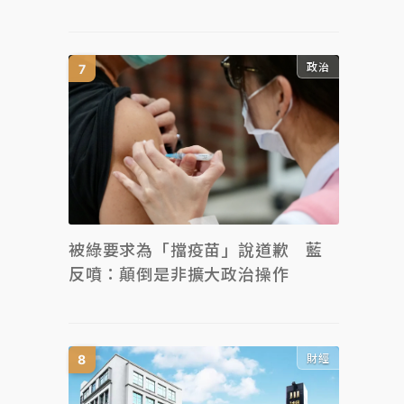
政治
被綠要求為「擋疫苗」說道歉 藍
反噴：顛倒是非擴大政治操作
財經