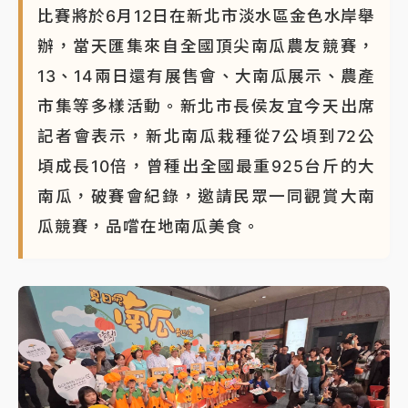
比賽將於6月12日在新北市淡水區金色水岸舉
蔣萬安的建中同學！47歲法律學霸戰桃園 公開上任首
辦，當天匯集來自全國頂尖南瓜農友競賽，
要3件事
13、14兩日還有展售會、大南瓜展示、農產
市集等多樣活動。新北市長侯友宜今天出席
記者會表示，新北南瓜栽種從7公頃到72公
頃成長10倍，曾種出全國最重925台斤的大
南瓜，破賽會紀錄，邀請民眾一同觀賞大南
瓜競賽，品嚐在地南瓜美食。