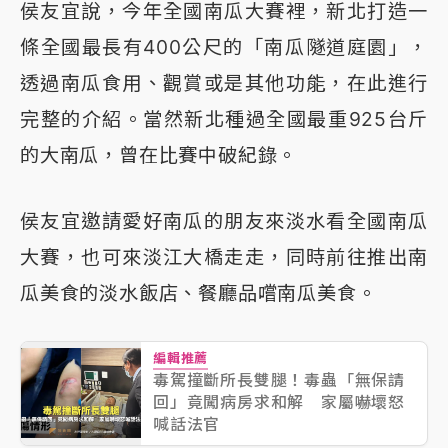
侯友宜說，今年全國南瓜大賽裡，新北打造一
條全國最長有400公尺的「南瓜隧道庭園」，
透過南瓜食用、觀賞或是其他功能，在此進行
完整的介紹。當然新北種過全國最重925台斤
的大南瓜，曾在比賽中破紀錄。
侯友宜邀請愛好南瓜的朋友來淡水看全國南瓜
大賽，也可來淡江大橋走走，同時前往推出南
瓜美食的淡水飯店、餐廳品嚐南瓜美食。
編輯推薦
毒駕撞斷所長雙腿！毒蟲「無保請
回」竟闖病房求和解 家屬嚇壞怒
喊話法官