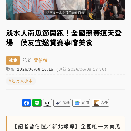
蔣萬安的建中同學！47歲法律學霸戰桃園 公開上任首
這麼多年來南瓜的栽種面積
Loaded
:
要3件事
Unmute
Subtitles
64.58%
父親節玩樂園！六福村今明2天「爸爸免費」 遠雄海洋
淡水大南瓜節開跑！全國競賽這天登
買1送1
場 侯友宜邀賞賽事嚐美食
白海豚逼近！新北高灘地停車場下午4時強制拖吊 中午
開放水門周邊紅黃線停車
曾伯愷
社會
記者
中颱白海豚環流掠北海！今明防劇烈降雨 東部高溫飆
發布
2026/06/08 16:15
(更新 2026/06/08 17:36)
38度
#地方大小事
周末精選｜
慈濟遭詐10億完整始末曝！律師掮客大玩兩
面手法 郭台銘、蔡英文成關鍵
本周爆款短影音｜
柯文哲帶電子手鐶拄拐杖現身／周玉
APP
連結
訂閱
蔻蔡玉真開撕爆料
周末精選｜
跨境網購族注意！EZ Way若改由政府委
【記者曾伯愷／新北報導】全國唯一大南瓜
任 預算難關如何解？