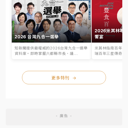
2026米其林專
2026 台灣九合一選舉
饗宴
知新聞提供最權威的2026台灣九合一選舉
米其林指南百年之
資料庫。即時掌握六都縣市長、議...
瑞百年三星傳奇、台
更多特刊
→