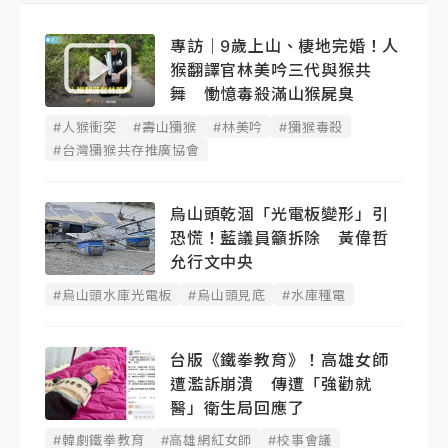
專訪｜9歲上山、棲地完婚！人
猴翻譯官林美吟三代與猴共
舞 慟憶毒殺滿山猴屍臭
#人猴衝突
#壽山獼猴
#林美吟
#獼猴毒殺
#台灣獼猴共存推廣協會
烏山頭乾涸「光電板變形」引
恐慌！藍議員籲拆除 黃偉哲
允行文中央
#烏山頭水庫光電板
#烏山頭見底
#水庫種電
台版《鐵拳教育》！高雄女師
遭濫訴崩潰 傳遭「強勸就
醫」衛生局回應了
#韓劇鐵拳教育
#高雄網紅女師
#校事會議