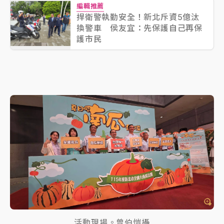
編輯推薦
捍衛警執勤安全！新北斥資5億汰
換警車 侯友宜：先保護自己再保
護市民
活動現場。曾伯愷攝