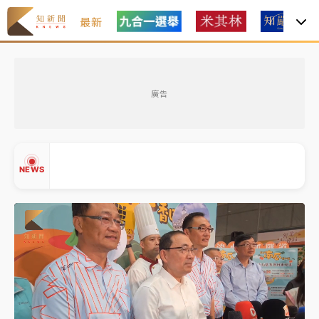
最新
父親節玩樂園！六福村今明2天「爸爸免費」 遠雄海洋
買1送1
廣告
白海豚逼近！新北高灘地停車場下午4時強制拖吊 中午
開放水門周邊紅黃線停車
中颱白海豚環流掠北海！今明防劇烈降雨 東部高溫飆
NEWS
38度
周末精選｜
慈濟遭詐10億完整始末曝！律師掮客大玩兩
面手法 郭台銘、蔡英文成關鍵
本周爆款短影音｜
柯文哲帶電子手鐶拄拐杖現身／周玉
▲
蔻蔡玉真開撕爆料
▼
周末精選｜
跨境網購族注意！EZ Way若改由政府委
任 預算難關如何解？