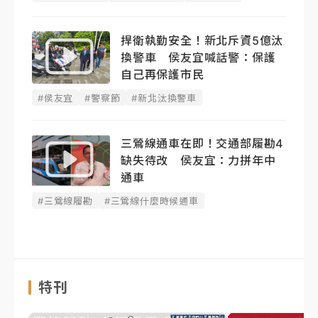
捍衛執勤安全！新北斥資5億汰
換警車 侯友宜喊話警：保護
自己再保護市民
#侯友宜
#警察節
#新北汰換警車
三鶯線通車在即！交通部履勘4
缺失待改 侯友宜：力拼年中
通車
#三鶯線履勘
#三鶯線什麼時候通車
特刊