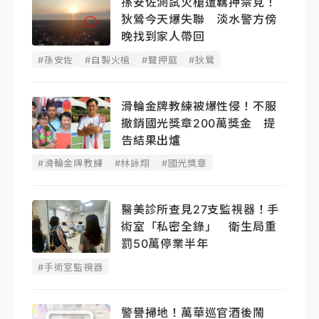
孫安佐測試火槍遭羈押禁見！
狄鶯今天爆失聯 淡水警方傍
晚找到家人帶回
#孫安佐
#自製火槍
#聲押庭
#狄鶯
滑輪金牌教練被爆性侵！不服
撤銷國光獎章200萬獎金 提
告結果出爐
#滑輪金牌教練
#林詠翔
#國光獎章
醫美診所查見27支監視器！手
術室「私密全錄」 衛生局重
罰50萬停業半年
#手術室監視器
警譽掃地！萬華巡官酒後鬧