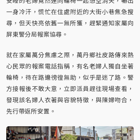
安睡的老婦竟然連同輪椅一起憑空消失，嚇出
一身冷汗，慌忙在住處附近的大街小巷焦急搜
尋，但天快亮依舊一無所獲，趕緊通知家屬向
屏東警分局報案協尋。
就在家屬萬分焦慮之際，萬丹鄉社皮路傳來熱
心民眾的報案電話指稱，有名老婦人獨自坐著
輪椅，待在路邊徬徨無助，似乎是迷了路。警
方接報後不敢大意，立即派員趕往現場查看，
發現該名婦人衣著與容貌特徵，與陳婦吻合，
先行帶返所安置。