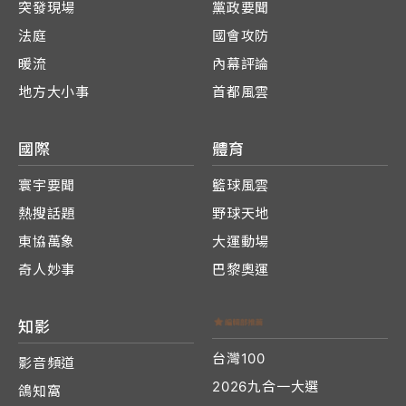
突發現場
黨政要聞
法庭
國會攻防
暖流
內幕評論
地方大小事
首都風雲
國際
體育
寰宇要聞
籃球風雲
熱搜話題
野球天地
東協萬象
大運動場
奇人妙事
巴黎奧運
知影
台灣100
影音頻道
2026九合一大選
鴿知窩