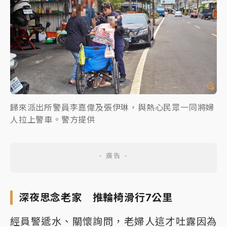
歸來派出所警員李嘉偉及張伊琳，與熱心民眾一同將婦
人拉上警車。警方提供
深夜思念老家 推輪椅滑行7公里
經員警遞水、關懷詢問，老婦人這才吐露因為