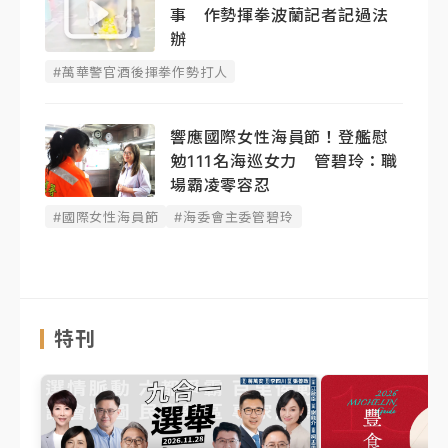
事 作勢揮拳波蘭記者記過法
辦
#萬華警官酒後揮拳作勢打人
響應國際女性海員節！登艦慰
勉111名海巡女力 管碧玲：職
場霸凌零容忍
#國際女性海員節
#海委會主委管碧玲
特刊