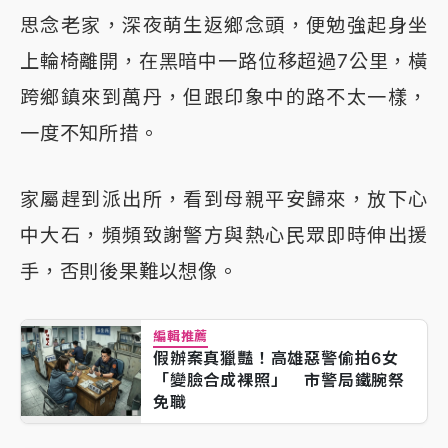
思念老家，深夜萌生返鄉念頭，便勉強起身坐
上輪椅離開，在黑暗中一路位移超過7公里，橫
跨鄉鎮來到萬丹，但跟印象中的路不太一樣，
一度不知所措。
家屬趕到派出所，看到母親平安歸來，放下心
中大石，頻頻致謝警方與熱心民眾即時伸出援
手，否則後果難以想像。
編輯推薦
假辦案真獵豔！高雄惡警偷拍6女
「變臉合成裸照」 市警局鐵腕祭
免職