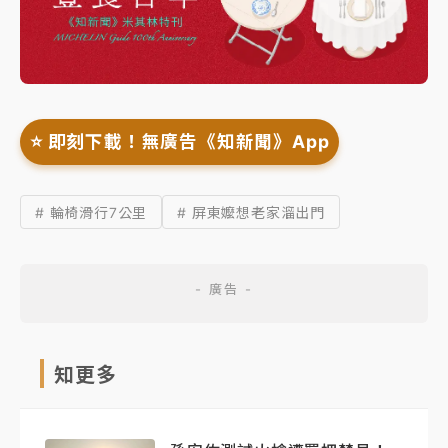
⭐️ 即刻下載！無廣告《知新聞》App
# 輪椅滑行7公里
# 屏東嬤想老家溜出門
知更多