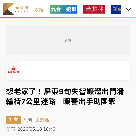
最新
女律師陳昱瑄詐慈濟10億！黃金158kg遭查扣畫面曝光
廣告
暑假過三周才推「E宿新北打卡趣」！抽獎程序複雜 觀
旅局回應了
中信慈善基金會想增加董事人數！辜仲諒向法院聲請遭
NEWS
駁 理由曝光
故宮《龍藏經》特展第2檔！今線上預約開賣一度塞車
想老家了！屏東9旬失智嬤溜出門滑
周六起展出延長至晚上7時
輪椅7公里迷路 暖警出手助團聚
台東農業處長涉圖利渡假村！東檢抗告成功 今重開羈
▲
押庭
▼
王志弘
社會
記者
父親節泡湯了！中颱白海豚雨彈轟3天 「紅到發紫」降
發布
2026/05/18 16:40
雨熱區曝