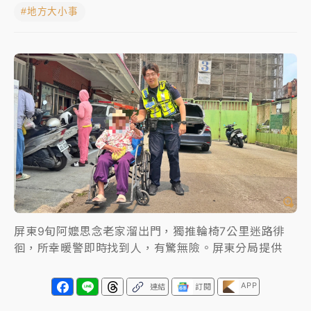
#地方大小事
女律師陳昱瑄詐慈濟10億！黃金158kg遭查扣畫面曝光
暑假過三周才推「E宿新北打卡趣」！抽獎程序複雜 觀
旅局回應了
中信慈善基金會想增加董事人數！辜仲諒向法院聲請遭
駁 理由曝光
故宮《龍藏經》特展第2檔！今線上預約開賣一度塞車
周六起展出延長至晚上7時
台東農業處長涉圖利渡假村！東檢抗告成功 今重開羈
押庭
屏東9旬阿嬤思念老家溜出門，獨推輪椅7公里迷路徘
父親節泡湯了！中颱白海豚雨彈轟3天 「紅到發紫」降
徊，所幸暖警即時找到人，有驚無險。屏東分局提供
雨熱區曝
APP
連結
訂閱