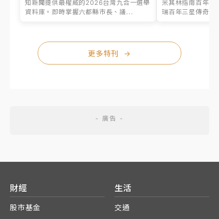
知新聞提供最權威的2026台灣九合一選舉
米其林指南百年之
資料庫。即時掌握六都縣市長、議...
瑞百年三星傳奇、台
更多特刊
→
財經
生活
股市基金
交通