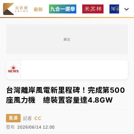
最新
油價持續凍漲！ 中油宣布下周一汽柴油價格維持不變
廣告
中颱白海豚進逼！台北喜來登圍籬傾倒砸傷人 民權西
路鷹架倒塌壓2車
有片｜
白海豚暴風圈逼近！新北淡水赫見龍捲風 榕樹
NEWS
連根拔起
中颱白海豚風雨來了！中部以北防豪雨 今晚、明天影
台灣離岸風電新里程碑！完成第500
響最劇烈
座風力機 總裝置容量達4.8GW
白海豚逼近！北市水門只出不進 未移置車輛最高罰
▲
▼
4800＋拖吊費
CC
能源
記者
發布
油價持續凍漲！ 中油宣布下周一汽柴油價格維持不變
2026/06/14 12:00