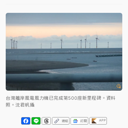
中颱白海豚進逼！台北喜來登圍籬傾倒砸傷人 民權西
路鷹架倒塌壓2車
有片｜
白海豚暴風圈逼近！新北淡水赫見龍捲風 榕樹
連根拔起
中颱白海豚風雨來了！中部以北防豪雨 今晚、明天影
響最劇烈
白海豚逼近！北市水門只出不進 未移置車輛最高罰
4800＋拖吊費
台灣離岸風電風力機已完成第500座新里程碑。資料
照。沈君帆攝
APP
連結
訂閱