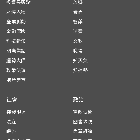
投資長觀點
旅遊
財經人物
食尚
產業脈動
醫藥
金融保險
消費
科技新知
文教
國際焦點
職場
趨勢大師
知天氣
政策法規
知運勢
地產房市
社會
政治
突發現場
黨政要聞
法庭
國會攻防
暖流
內幕評論