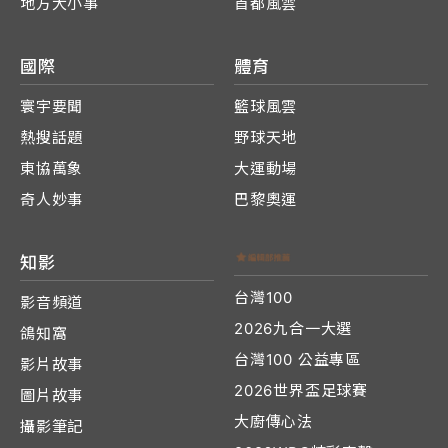
地方大小事
首都風雲
國際
體育
寰宇要聞
籃球風雲
熱搜話題
野球天地
東協萬象
大運動場
奇人妙事
巴黎奧運
知影
台灣100
影音頻道
2026九合一大選
鴿知窩
台灣100 公益專區
影片故事
2026世界盃足球賽
圖片故事
大廚傳心法
攝影筆記