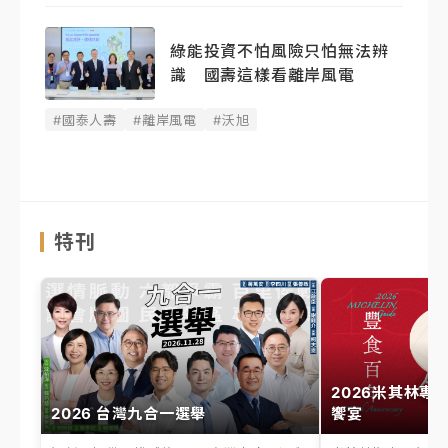
綠能投資不怕風險只怕無法辨
識 國壽這樣看離岸風電
#國泰人壽
#離岸風電
#沃旭
特刊
2026米其林專
2026 台灣九合一選舉
饗宴