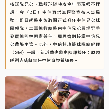
棒球隊兄弟、職籃球隊特攻今年表現都不理
蔣萬安的建中同學！47歲法律學霸戰桃園 公開上任首
想，今（2日）中信育樂無預警宣布人事異
要3件事
動，即日起將由彭政閔正式升任中信兄弟球
團領隊，二軍總教練將由中信兄弟農場野手
發展總監林明憲兼任，周思齊則接掌中信兄
弟農場主管。此外，中信特攻籃球隊總經理
（GM）一職，新球季也將由陳暉接任；原領
隊劉志威將專任中信育樂營運長。