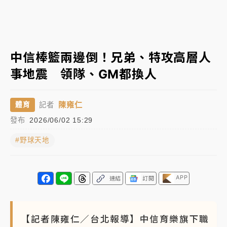
蔣萬安的建中同學！47歲法律學霸戰桃園 公開上任首
要3件事
父親節玩樂園！六福村今明2天「爸爸免費」 遠雄海洋
中信棒籃兩邊倒！兄弟、特攻高層人
買1送1
事地震 領隊、GM都換人
白海豚逼近！新北高灘地停車場下午4時強制拖吊 中午
開放水門周邊紅黃線停車
陳雍仁
體育
記者
中颱白海豚環流掠北海！今明防劇烈降雨 東部高溫飆
發布
2026/06/02 15:29
38度
#野球天地
周末精選｜
慈濟遭詐10億完整始末曝！律師掮客大玩兩
面手法 郭台銘、蔡英文成關鍵
本周爆款短影音｜
柯文哲帶電子手鐶拄拐杖現身／周玉
APP
連結
訂閱
蔻蔡玉真開撕爆料
周末精選｜
跨境網購族注意！EZ Way若改由政府委
【記者陳雍仁／台北報導】中信育樂旗下職
任 預算難關如何解？