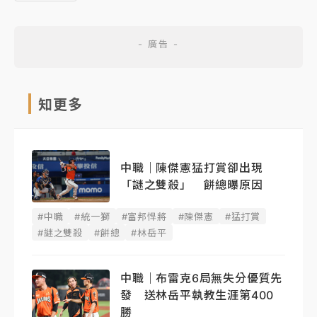
知更多
中職｜陳傑憲猛打賞卻出現
「謎之雙殺」 餅總曝原因
#中職
#統一獅
#富邦悍將
#陳傑憲
#猛打賞
#謎之雙殺
#餅總
#林岳平
中職｜布雷克6局無失分優質先
發 送林岳平執教生涯第400
勝