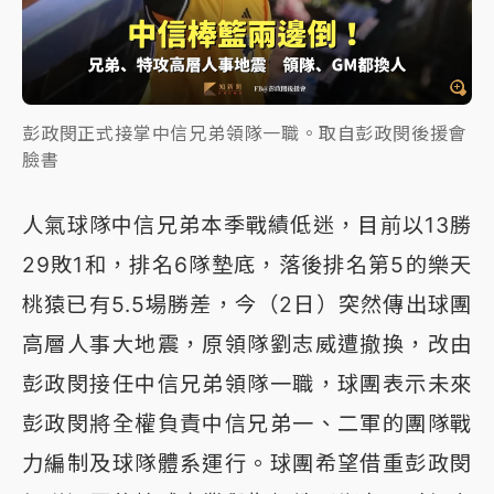
彭政閔正式接掌中信兄弟領隊一職。取自彭政閔後援會
臉書
人氣球隊中信兄弟本季戰績低迷，目前以13勝
29敗1和，排名6隊墊底，落後排名第5的樂天
桃猿已有5.5場勝差，今（2日）突然傳出球團
高層人事大地震，原領隊劉志威遭撤換，改由
彭政閔接任中信兄弟領隊一職，球團表示未來
彭政閔將全權負責中信兄弟一、二軍的團隊戰
力編制及球隊體系運行。球團希望借重彭政閔