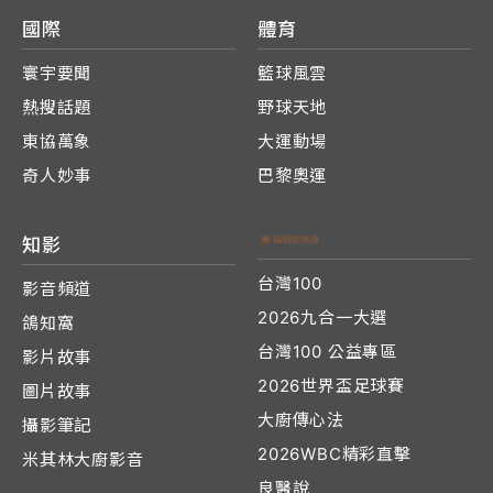
國際
體育
寰宇要聞
籃球風雲
熱搜話題
野球天地
東協萬象
大運動場
奇人妙事
巴黎奧運
知影
台灣100
影音頻道
2026九合一大選
鴿知窩
台灣100 公益專區
影片故事
2026世界盃足球賽
圖片故事
大廚傳心法
攝影筆記
2026WBC精彩直擊
米其林大廚影音
良醫說