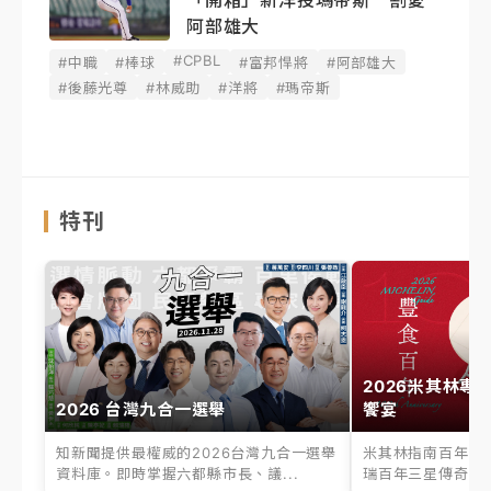
「開箱」新洋投瑪帝斯 割愛
阿部雄大
#CPBL
#中職
#棒球
#富邦悍將
#阿部雄大
#後藤光尊
#林威助
#洋將
#瑪帝斯
特刊
2026米其林專
2026 台灣九合一選舉
饗宴
知新聞提供最權威的2026台灣九合一選舉
米其林指南百年之
資料庫。即時掌握六都縣市長、議...
瑞百年三星傳奇、台