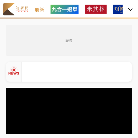
最新
父親節玩樂園！六福村今明2天「爸爸免費」 遠雄海洋
買1送1
廣告
白海豚逼近！新北高灘地停車場下午4時強制拖吊 中午
開放水門周邊紅黃線停車
中颱白海豚環流掠北海！今明防劇烈降雨 東部高溫飆
NEWS
38度
周末精選｜
慈濟遭詐10億完整始末曝！律師掮客大玩兩
面手法 郭台銘、蔡英文成關鍵
本周爆款短影音｜
柯文哲帶電子手鐶拄拐杖現身／周玉
▲
蔻蔡玉真開撕爆料
▼
周末精選｜
跨境網購族注意！EZ Way若改由政府委
任 預算難關如何解？