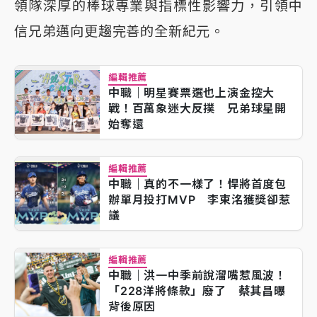
領隊深厚的棒球專業與指標性影響力，引領中
信兄弟邁向更趨完善的全新紀元。
編輯推薦
中職｜明星賽票選也上演金控大
戰！百萬象迷大反撲 兄弟球星開
始奪還
編輯推薦
中職｜真的不一樣了！悍將首度包
辦單月投打MVP 李東洺獲獎卻惹
議
編輯推薦
中職｜洪一中季前說溜嘴惹風波！
「228洋將條款」廢了 蔡其昌曝
背後原因