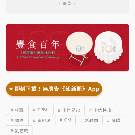
⭐️ 即刻下載！無廣告《知新聞》App
# TPBL
# 中職
# 中信兄弟
# 中信特攻
# GM
# 領隊
# 總經理
# 彭政閔
# 陳暉
# 劉志威