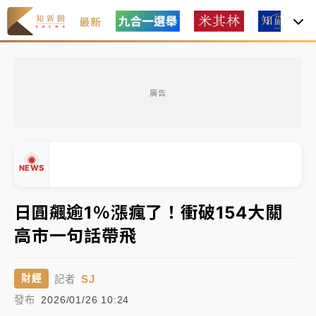
最新
女律師陳昱瑄詐慈濟10億！黃金158kg遭查扣畫面曝光
廣告
暑假過三周才推「E宿新北打卡趣」！抽獎程序複雜 觀
旅局回應了
中信慈善基金會想增加董事人數！辜仲諒向法院聲請遭
NEWS
駁 理由曝光
故宮《龍藏經》特展第2檔！今線上預約開賣一度塞車
日圓飆逾1％漲瘋了！衝破154大關
周六起展出延長至晚上7時
高市一句話帶飛
台東農業處長涉圖利渡假村！東檢抗告成功 今重開羈
▲
押庭
▼
SJ
財經
記者
父親節泡湯了！中颱白海豚雨彈轟3天 「紅到發紫」降
發布
2026/01/26 10:24
雨熱區曝