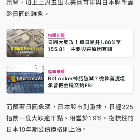
示警，加上上周五出現美國可能與日本聯手護
盤日圓的跡象。
相關新聞
日圓大反攻！單日暴升1.66%至
155.81 主要與這原因有關
編輯推薦
BitLocker神話破滅？微軟首度坦
承曾把金鑰交給FBI
而隨著日圓急漲，日本股市則重挫，日經225
指數一度大跌逾千點、相當於1.9%。指標性的
日本10年期公債價格則上漲。