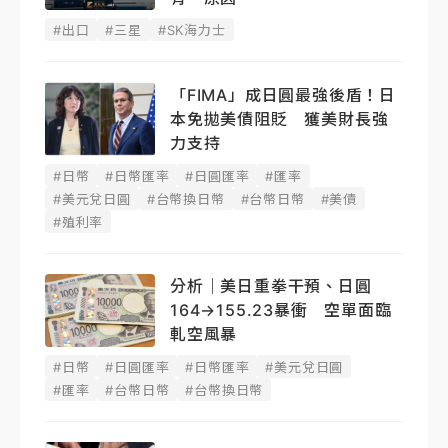
#出口
#三星
#SK海力士
「FIMA」成日圓最強後盾！日
本免拋美債阻貶 獲美財長強
力支持
#日幣
#日幣匯率
#日圓匯率
#匯率
#美元兌日圓
#台幣換日幣
#台幣日幣
#美債
#殖利率
分析｜美日重拳干預、日圓
164→155.23暴衝 空單面臨
軋空風暴
#日幣
#日圓匯率
#日幣匯率
#美元兌日圓
#匯率
#台幣日幣
#台幣換日幣