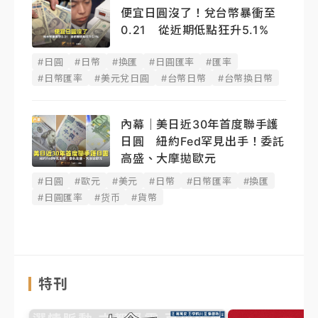
便宜日圓沒了！兌台幣暴衝至
0.21 從近期低點狂升5.1%
#日圓
#日幣
#換匯
#日圓匯率
#匯率
#日幣匯率
#美元兌日圓
#台幣日幣
#台幣換日幣
內幕｜美日近30年首度聯手護
日圓 紐約Fed罕見出手！委託
高盛、大摩拋歐元
#日圓
#歐元
#美元
#日幣
#日幣匯率
#換匯
#日圓匯率
#货币
#貨幣
特刊