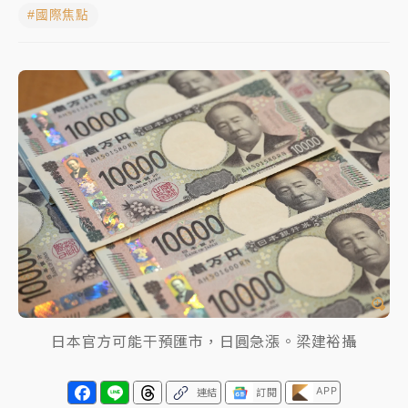
#國際焦點
女律師陳昱瑄詐慈濟10億！黃金158kg遭查扣畫面曝光
暑假過三周才推「E宿新北打卡趣」！抽獎程序複雜 觀
旅局回應了
中信慈善基金會想增加董事人數！辜仲諒向法院聲請遭
駁 理由曝光
故宮《龍藏經》特展第2檔！今線上預約開賣一度塞車
周六起展出延長至晚上7時
台東農業處長涉圖利渡假村！東檢抗告成功 今重開羈
押庭
父親節泡湯了！中颱白海豚雨彈轟3天 「紅到發紫」降
雨熱區曝
日本官方可能干預匯市，日圓急漲。梁建裕攝
APP
連結
訂閱