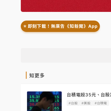
⭐️ 即刻下載！無廣告《知新聞》App
知更多
台積電殺35元、台股
#台股
#美股
#台積電