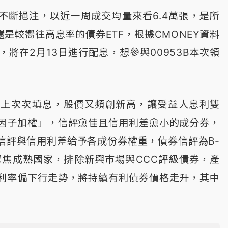
盤不斷挹注，以近一周成交均量來看6.4萬張，是所
是較嚮往高息率的債券ETF，根據CMONEY資料
元，將在2月13日進行配息，想參與00953B本次領
，加上次次填息，股價又頻創新高，讓受益人息利雙
因子加權」，信評愈佳且信用利差愈小的成分券，
信評與信用利差給予各成份券權重，債券信評為B-
時聚焦成熟國家，排除新興市場與CCC評級債券，產
利率偏下行走勢，將持續有利債券價格走升，其中