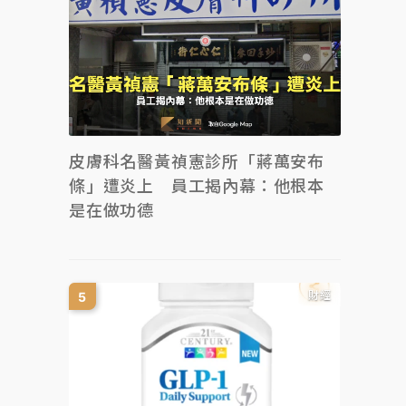
皮膚科名醫黃禎憲診所「蔣萬安布
條」遭炎上 員工揭內幕：他根本
是在做功德
財經