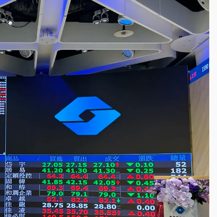
到發紫」降雨熱區曝