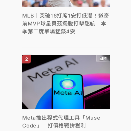
MLB｜突破16打席1安打低潮！道奇
前MVP球星貝茲擺脫打擊迷航 本
季第二度單場猛敲4安
國際
Meta推出程式代理工具「Muse
Code」 打價格戰拚獲利