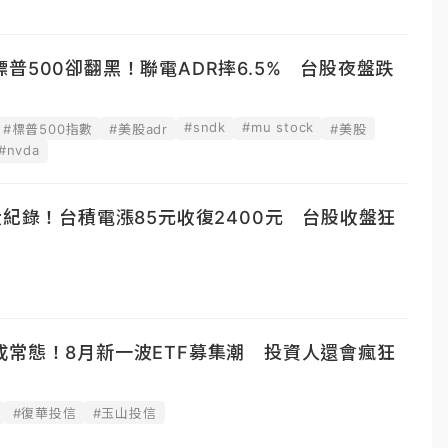
普500卻翻黑！聯電ADR摔6.5% 台股夜盤跌
#sndk
#mu stock
#標普500指數
#美股adr
#美股
#nvda
大紀錄！台積電漲85元收復2400元 台股收盤狂
成常態！8月新一波ETF募集潮 投資人還會瘋狂
#復華投信
#玉山投信