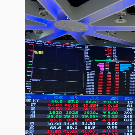
父親節泡湯了！中颱白海豚雨彈轟3天 「紅