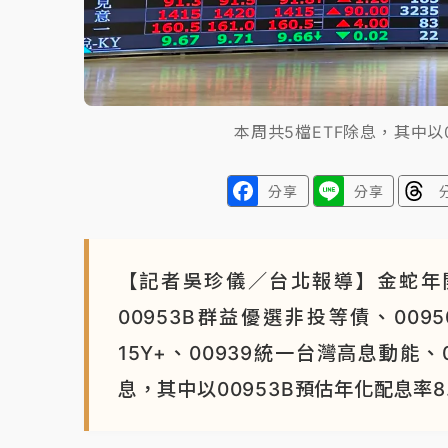
本周共5檔ETF除息，其中以0
分享
分享
【記者吳珍儀／台北報導】金蛇年
00953B群益優選非投等債、009
15Y+、00939統一台灣高息動能
息，其中以00953B預估年化配息率8