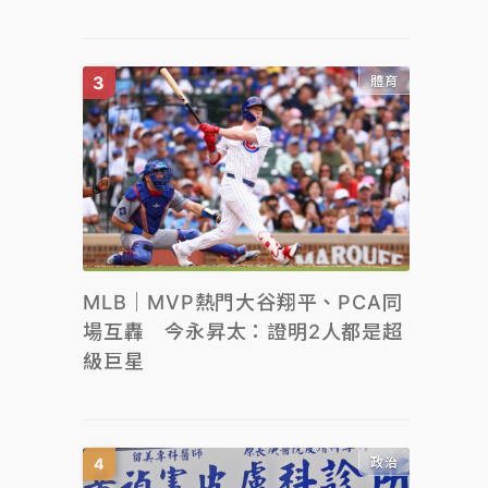
體育
MLB｜MVP熱門大谷翔平、PCA同
場互轟 今永昇太：證明2人都是超
級巨星
政治