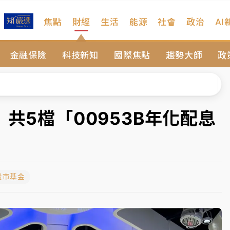
焦點
財經
生活
能源
社會
政治
AI
、低軌衛星及載板皆走弱
金融保險
科技新知
國際焦點
趨勢大師
政
院聲請遭駁 理由曝光
一度塞車 周六起展出延長至晚上7時
今重開羈押庭
共5檔「00953B年化配息
到發紫」降雨熱區曝
、低軌衛星及載板皆走弱
股市基金
院聲請遭駁 理由曝光
一度塞車 周六起展出延長至晚上7時
今重開羈押庭