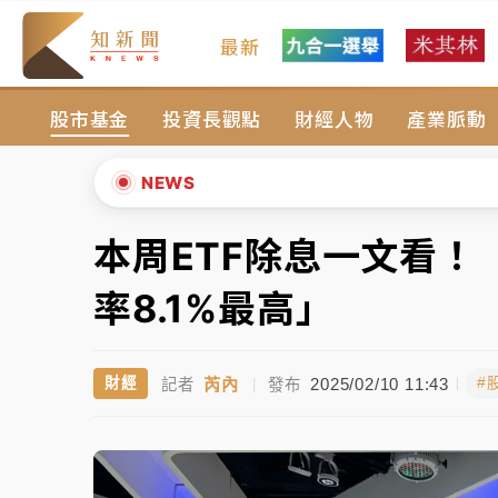
最新
台積電殺35元、台股跌近300點 被動元件
股市基金
投資長觀點
財經人物
產業脈動
中信慈善基金會想增加董事人數！辜仲諒向法
故宮《龍藏經》特展第2檔！今線上預約開賣
NEWS
台東農業處長涉圖利渡假村！東檢抗告成功 
本周ETF除息一文看！ 
▲
父親節泡湯了！中颱白海豚雨彈轟3天 「紅
▼
率8.1%最高」
台積電殺35元、台股跌近300點 被動元件
芮內
2025/02/10 11:43
財經
#
記者
|
發布
中信慈善基金會想增加董事人數！辜仲諒向法
故宮《龍藏經》特展第2檔！今線上預約開賣
台東農業處長涉圖利渡假村！東檢抗告成功 