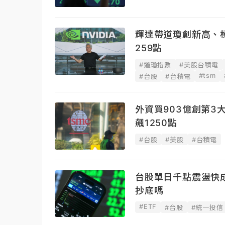
輝達帶道瓊創新高、標
259點
#道瓊指數
#美股台積電
#tsm
#台股
#台積電
外資買903億創第3
飆1250點
#台股
#美股
#台積電
台股單日千點震盪快
抄底嗎
#ETF
#台股
#統一投信