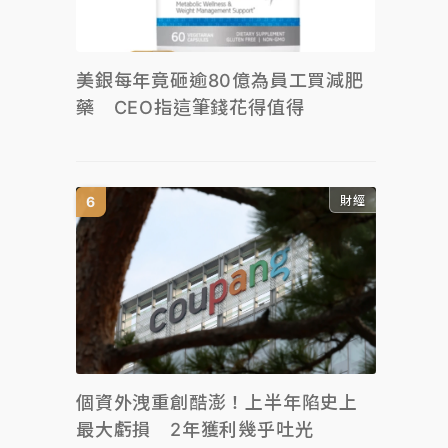
美銀每年竟砸逾80億為員工買減肥
藥 CEO指這筆錢花得值得
財經
個資外洩重創酷澎！上半年陷史上
最大虧損 2年獲利幾乎吐光