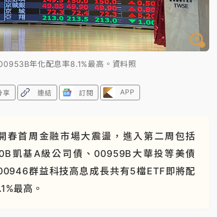
0953B年化配息率8.1%最高。資料照
APP
分享
連結
訂閱
開春首周金融市場大震盪，進入第二周包括
50B凱基A級公司債、00959B大華投等美債
、00946群益科技高息成長共有5檔ETF即將配
.1%最高。