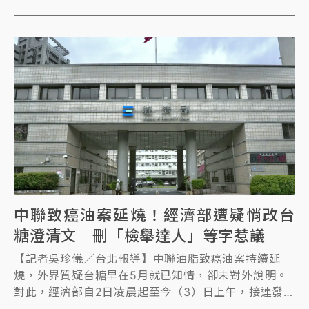
中聯致癌油案延燒！經濟部遭疑悄改台
糖澄清文 刪「檢舉達人」等字惹議
【記者吳珍儀／台北報導】中聯油脂致癌油案持續延
燒，外界質疑台糖早在5月就已知情，卻未對外說明。
對此，經濟部自2日凌晨起至今（3）日上午，接連發布
4篇貼文替台糖澄清，強調「台糖非食品安全衛生管理