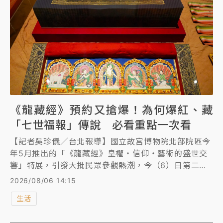
《龍藏經》預約又搶爆！為何爆紅、藏
「七世福報」傳說 必看重點一次看
【記者吳珍儀／台北報導】國立故宮博物院北部院區今
年5月推出的「《龍藏經》皇權・信仰・藝術的盛世交
響」特展，引發大批民眾參觀熱潮，今（6）日第二檔
父親節檔期應觀眾而登場，並且試辦預約制。而原訂上
2026/08/06 14:15
午9時開賣，人潮大爆滿甚至引發一度大當機。《龍藏
生活
經》除了展現清初宮廷工藝的精湛技藝與美學成就，也
讓「七世福報」再成為話題，《知新聞》帶您了解這場