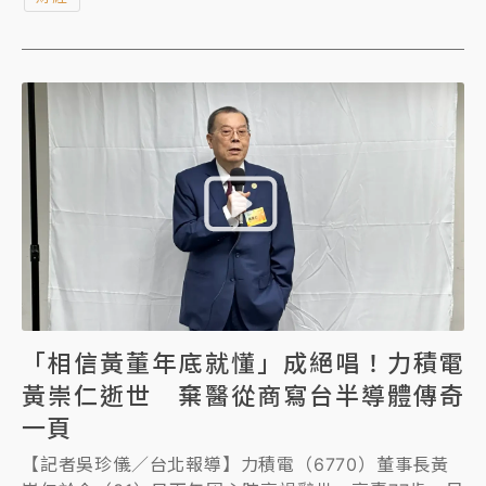
電來說未必是壞消息，市場競爭格局仍待觀察。
「相信黃董年底就懂」成絕唱！力積電
黃崇仁逝世 棄醫從商寫台半導體傳奇
一頁
【記者吳珍儀／台北報導】力積電（6770）董事長黃