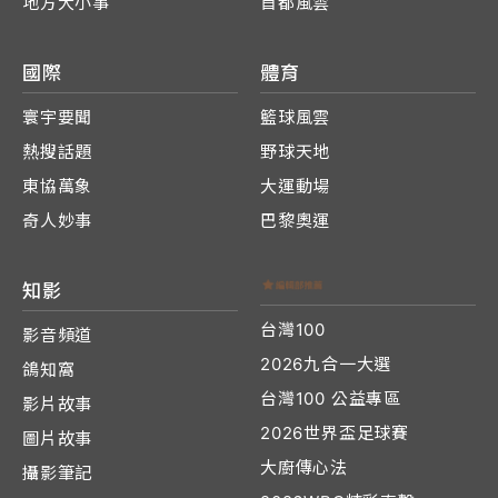
地方大小事
首都風雲
國際
體育
寰宇要聞
籃球風雲
熱搜話題
野球天地
東協萬象
大運動場
奇人妙事
巴黎奧運
知影
台灣100
影音頻道
2026九合一大選
鴿知窩
台灣100 公益專區
影片故事
2026世界盃足球賽
圖片故事
大廚傳心法
攝影筆記