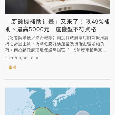
「廚餘機補助計畫」又來了！限49%補
助、最高5000元 這機型不符資格
【記者吳珍儀／綜合報導】南投縣政府家用廚餘機推廣
補助計畫重啟。為降低廚餘清運量及後端處理設施負
荷，南投縣政府環境保護局辦理「115年度南投縣家用
廚餘機推廣補助計畫」，補助受理期間自今起至115年
2026/08/06 16:30
10月30日止。民眾購買符合補助規定家用廚餘機，補
生活
助金額按實際購置金額49%核算，每台最高補助5000
元，需注意冷凍型廚餘機不在補助計畫內。