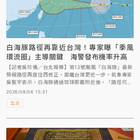
白海豚路徑再靠近台灣！專家曝「季風
環流圈」主導關鍵 海警發布機率升高
【記者吳珍儀／台北報導】第13號颱風「白海豚」最新
預報路徑再度往西修正，距離台灣更近一步。氣象專家
吳聖宇表示，白海豚通過琉球那霸附近後，「路徑可能
會先出現稍微往西南西偏移的趨勢」，移動一段時間後
2026/08/06 15:31
再逐漸回到西至西北西方向，最後靠近浙江南部沿岸登
生活
陸。