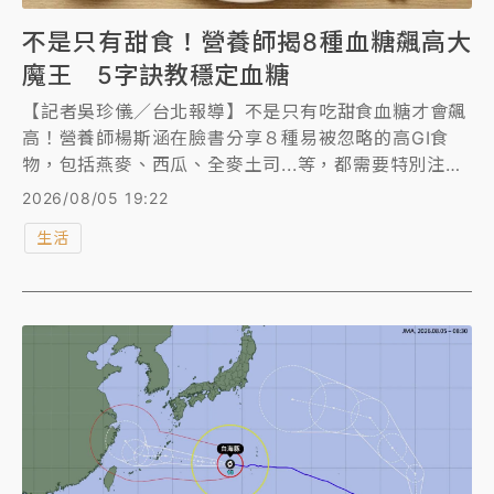
不是只有甜食！營養師揭8種血糖飆高大
魔王 5字訣教穩定血糖
【記者吳珍儀／台北報導】不是只有吃甜食血糖才會飆
高！營養師楊斯涵在臉書分享８種易被忽略的高GI食
物，包括燕麥、西瓜、全麥土司...等，都需要特別注
意。楊斯涵也解析，哪些料理方式可能讓血糖升得更
2026/08/05 19:22
快，同時分享注意食物的「粗、整、短、冷、搭」5字
生活
實用原則，可以幫助穩定餐後血糖，不必過度忌口，也
能吃得更安心。