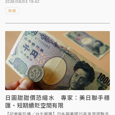
2026/08/03 19:42
法通報義務人」，並以「就像去菜市場買菜，不會通報
財經
整個菜市場的攤商誰有爛菜葉」比喻台糖立場，更稱台
糖是「用高標準自我檢驗的乖寶寶」。
日圓甜甜價恐縮水 專家：美日聯手穩
匯、短期續貶空間有限
【記者吳珍儀／台北報導】日本與美國15年來首度聯手