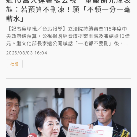
逾10萬人連署挺公視 董座胡元輝表
態：若預算不刪凍！願「不領一分一毫
薪水」
【記者吳珍儀／台北報導】立法院持續審查115年度中
央政府總預算，公視捐贈經費遭提案刪減及凍結逾10億
元。繼文化部長李遠公開喊話「一毛都不要刪」後，公
視董事長胡元輝今（3）日也發文表態，「如果立法院
2026/08/03 16:04
不刪凍政府捐、補助公視的經費，願意不領一分一毫的
社會
薪水。」 同時，公視也宣布「搶救公視」連署已突破
10萬人。