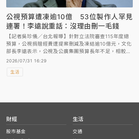
公視預算遭凍逾10億 53位製作人罕見
連署！李遠說重話：沒理由刪一毛錢
【記者吳珍儀／台北報導】針對立法院審查115年度總
預算，公視捐贈經費遭提案刪減及凍結逾10億元，文化
部長李遠表示，公視及公廣集團預算長年不足，相較國
際公共媒體經費明顯偏低，不解為何每逢預算審查都成
2026/07/31 16:29
為刪減對象。他強調，公視肩負公共任務與公共價值，
生活
只要獲得更多資源，就能持續推出提升台灣影視水準的
優質作品，呼籲立法院支持公廣集團預算，「一毛都不
要刪」。
財經
生活
股市基金
交通