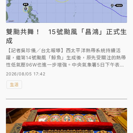
雙颱共舞！ 15號颱風「昌鴻」正式生
成
【記者吳珍儀／台北報導】西太平洋熱帶系統持續活
躍，繼第14號颱風「鯨魚」生成後，原先受關注的熱帶
性低氣壓96W也進一步增強。中央氣象署5日下午表
示，原位於威克島附近海面的熱帶性低氣壓已於當日下
2026/08/05 17:42
午2時發展為今年第15號輕度颱風「昌鴻」，未來將朝
生活
北北西方向移動，預估對台灣天氣無影響。