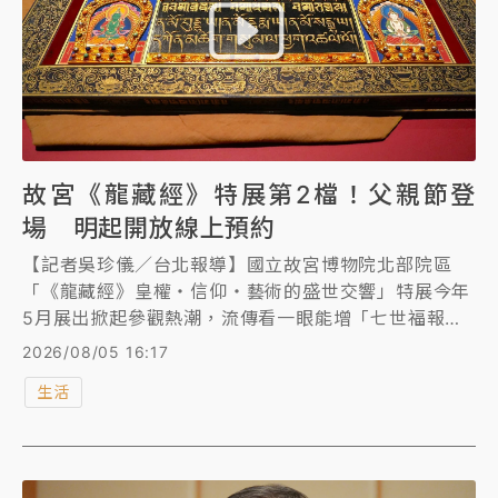
故宮《龍藏經》特展第2檔！父親節登
場 明起開放線上預約
【記者吳珍儀／台北報導】國立故宮博物院北部院區
「《龍藏經》皇權・信仰・藝術的盛世交響」特展今年
5月展出掀起參觀熱潮，流傳看一眼能增「七世福報」
說法，大批民眾慕名前往，傳出有人排隊2小時才入
2026/08/05 16:17
場。該特展第二檔父親節登場且試辦預約制，故宮明
生活
（6）日9時開放線上購票及預約參觀時段。