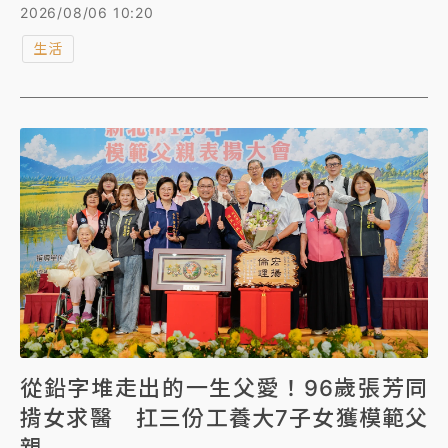
辦預約制，故宮今早（6日）開放線上購票及預約參觀
2026/08/06 10:20
時段，表定9點開賣，時間還沒到就顯示「目前線上人
生活
數過多請稍後再試！」約9：05恢復正常運作。
從鉛字堆走出的一生父愛！96歲張芳同
揹女求醫 扛三份工養大7子女獲模範父
親