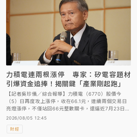
力積電連兩根漲停 專家：矽電容題材
引爆資金追捧！揭關鍵「產業剛起跑」
【記者吳珍儀／綜合報導】力積電（6770）股價今
（5）日再度攻上漲停，收在66.1元，連續兩個交易日
亮燈漲停，不僅站回66元整數關卡，還逼近7月23日
66.4元的前波高點。專家看這波漲勢認為，矽電容技術
2026/08/05 12:45
的供應鏈仍處於起步階段。
財經