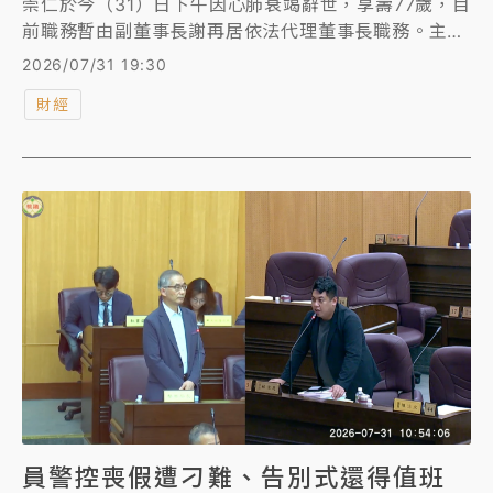
崇仁於今（31）日下午因心肺衰竭辭世，享壽77歲，目
前職務暫由副董事長謝再居依法代理董事長職務。主播
劉芯彤也發文表示，「身為力積電奈米小股東，每年年
2026/07/31 19:30
底都在相信黃董。從今以後，這句話再也不能喊了」；
財經
財經網紅葉育碩也表示「太突然了，台灣半導體，痛失
一位傳奇人物」。
員警控喪假遭刁難、告別式還得值班