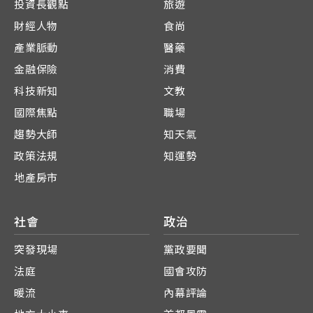
投資長觀點
旅遊
財經人物
食尚
產業脈動
醫藥
金融保險
消費
科技新知
文教
國際焦點
職場
趨勢大師
知天氣
政策法規
知運勢
地產房市
社會
政治
突發現場
黨政要聞
法庭
國會攻防
暖流
內幕評論