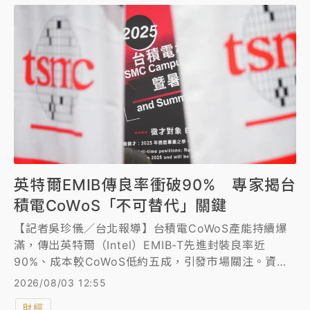
英特爾EMIB傳良率衝破90% 專家揭台
積電CoWoS「不可替代」關鍵
【記者吳珍儀／台北報導】台積電CoWoS產能持續爆
滿，傳出英特爾（Intel）EMIB-T先進封裝良率近
90%、成本較CoWoS低約五成，引發市場關注。資深
分析師吳岳展指出，兩者技術路線不同，短期難互相取
2026/08/03 12:55
代，EMIB反而可望分擔CoWoS供不應求壓力，對台積
財經