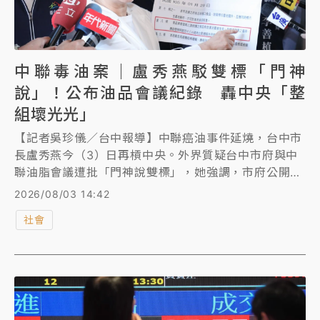
中聯毒油案｜盧秀燕駁雙標「門神
說」！公布油品會議紀錄 轟中央「整
組壞光光」
【記者吳珍儀／台中報導】中聯癌油事件延燒，台中市
長盧秀燕今（3）日再槓中央。外界質疑台中市府與中
聯油脂會議遭批「門神說雙標」，她強調，市府公開7
月3日會議紀錄，而中央至今未公開訂定「問題油品使
2026/08/03 14:42
用比例20%以下免下架」政策決策過程。更點名行政
社會
院、衛福部及台糖處理方式，痛批「整個行政院內閣從
上到下整組壞光光」。