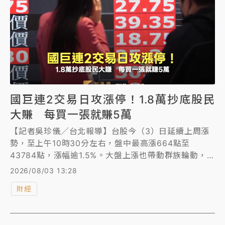
國巨連2交易日攻漲停！1.8萬抄底股民
大賺 每買一張就賺5萬
【記者吳珍儀／台北報導】台股今（3）日延續上周漲
勢，至上午10時30分左右，盤中最高漲664點至
43784點，漲幅逾1.5%。大盤上漲也帶動群族輪動，
被笑稱是「聖誕樹」的被動元件龍頭國巨（2327）今
2026/08/03 13:28
也延續上周五漲勢再度於盤中衝上漲停板552元，其他
財經
被動元件相關個股也同步上漲，除了金山電（8042）
盤中同步亮燈漲停，華容（5328）、鈞寶(6155)也都
有6至7%不等的漲幅。