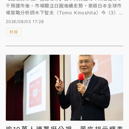
干預匯市後，市場關注日圓後續走勢。景順日本全球市
場策略分析師木下智夫（Tomo Kinoshita）今（3）
日表示，日美聯手穩匯市，短期可望抑制日圓走弱。他
2026/08/03 17:28
指出，市場對日本與美國可能進一步干預匯市的預期，
財經
將限制日圓短期續貶空間。