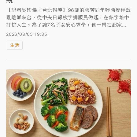
【記者吳珍儀／台北報導】96歲的張芳同年輕時歷經戰
亂離鄉來台，從中央日報檢字排版員做起，在鉛字堆中
打拚人生。為了讓7名子女安心求學，他一肩扛起家庭
重擔，兼任3份工作；尤其四女兒還罹患小兒麻痺，張
2026/08/05 19:35
芳同不僅曾揹著女兒搭乘10多小時夜班火車南下求醫，
生活
陪伴手術與復健。今年他獲選新北市模範父親，市長侯
友宜也伸出大拇指讚許「父愛真偉大」。