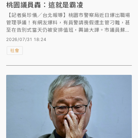
桃園議員轟：這就是霸凌
【記者吳珍儀／台北報導】桃園市警察局近日爆出職場
管理爭議！有網友爆料，有員警請喪假遭主管刁難，甚
至在告別式當天仍被安排值班，輿論大譁。市議員蘇偉
恩在議會質詢時直指，「這就是霸凌」，要求市警局檢
2026/07/31 18:24
討制度與主管管理方式。對此，桃園市警察局長廖恆裕
社會
表示，已要求針對個案深入了解，若查有不當管理情
形，將依規定處理。