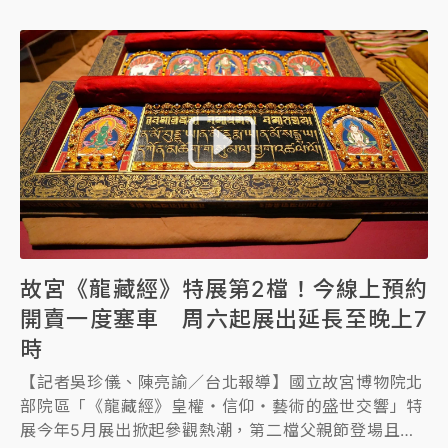
「盛事特展」來歷。
故宮《龍藏經》特展第2檔！今線上預約
開賣一度塞車 周六起展出延長至晚上7
時
【記者吳珍儀、陳亮諭／台北報導】國立故宮博物院北
部院區「《龍藏經》皇權・信仰・藝術的盛世交響」特
展今年5月展出掀起參觀熱潮，第二檔父親節登場且試