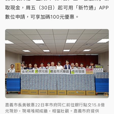
取現金，周五（30日）起可用「新竹通」APP
數位申請，可享加碼100元優惠。
嘉義市長黃敏惠22日率市府同仁前往銀行點交15.8億
元現鈔，現場堆砌成牆，相當壯觀。嘉義市府提供