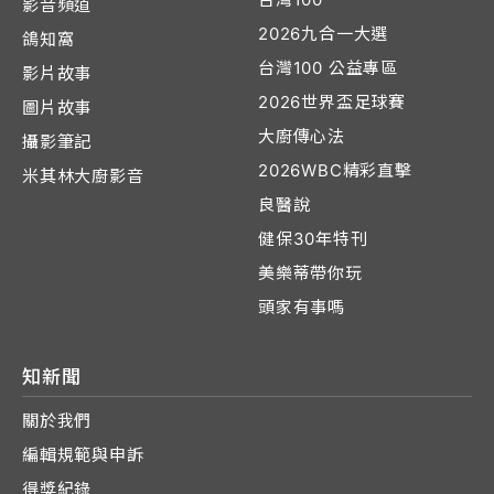
影音頻道
2026九合一大選
鴿知窩
台灣100 公益專區
影片故事
2026世界盃足球賽
圖片故事
大廚傳心法
攝影筆記
2026WBC精彩直擊
米其林大廚影音
良醫說
健保30年特刊
美樂蒂帶你玩
頭家有事嗎
知新聞
關於我們
編輯規範與申訴
得獎紀錄