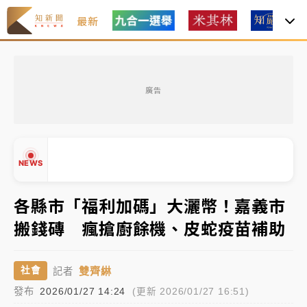
最新
油價持續凍漲！ 中油宣布下周一汽柴油價格維持不變
廣告
中颱白海豚進逼！台北喜來登圍籬傾倒砸傷人 民權西
路鷹架倒塌壓2車
有片｜
白海豚暴風圈逼近！新北淡水赫見龍捲風 榕樹
NEWS
連根拔起
中颱白海豚風雨來了！中部以北防豪雨 今晚、明天影
各縣市「福利加碼」大灑幣！嘉義市
響最劇烈
搬錢磚 瘋搶廚餘機、皮蛇疫苗補助
白海豚逼近！北市水門只出不進 未移置車輛最高罰
▲
4800＋拖吊費
▼
雙齊綝
社會
記者
油價持續凍漲！ 中油宣布下周一汽柴油價格維持不變
發布
2026/01/27 14:24
(更新 2026/01/27 16:51)