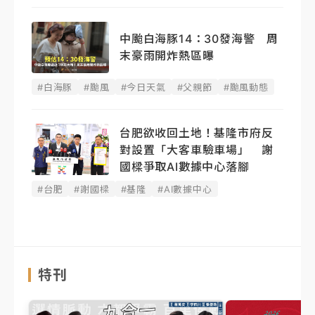
中颱白海豚14：30發海警 周
末豪雨開炸熱區曝
#白海豚
#颱風
#今日天氣
#父親節
#颱風動態
台肥欲收回土地！基隆市府反
對設置「大客車驗車場」 謝
國樑爭取AI數據中心落腳
#台肥
#謝國樑
#基隆
#AI數據中心
特刊