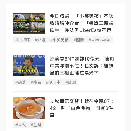
今日精選｜「小英男孩」不認
收賄稱仲介費／「疊單工時被
砍半」違法但UberEats不甩
#UberEats
#白海豚
#外送
#小英男孩
#國泰
慈濟買BNT遭詐10億元 陳時
中當年攔不住！長文訴：被抹
黑的真相正攤在陽光下
#慈濟
#疫苗
#陳時中
#詐騙
立秋節氣交替！就在今晚07：
42 吃「白色食物」開運6件
事
#立秋
#生肖