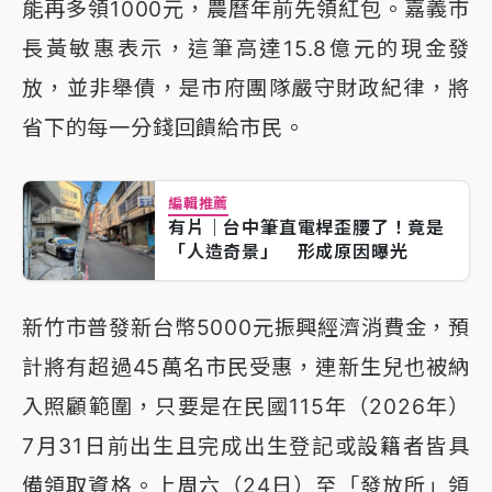
能再多領1000元，農曆年前先領紅包。嘉義市
長黃敏惠表示，這筆高達15.8億元的現金發
放，並非舉債，是市府團隊嚴守財政紀律，將
省下的每一分錢回饋給市民。
編輯推薦
有片｜台中筆直電桿歪腰了！竟是
「人造奇景」 形成原因曝光
新竹市普發新台幣5000元振興經濟消費金，預
計將有超過45萬名市民受惠，連新生兒也被納
入照顧範圍，只要是在民國115年（2026年）
7月31日前出生且完成出生登記或設籍者皆具
備領取資格。上周六（24日）至「發放所」領