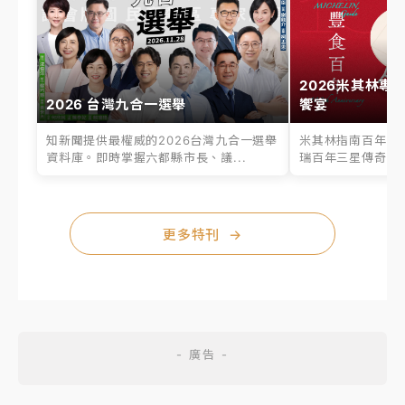
2026米其林專
2026 台灣九合一選舉
饗宴
知新聞提供最權威的2026台灣九合一選舉
米其林指南百年之
資料庫。即時掌握六都縣市長、議...
瑞百年三星傳奇、台
更多特刊
→