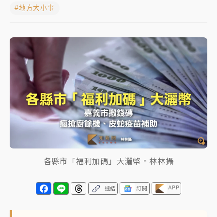
#地方大小事
中颱白海豚進逼！台北喜來登圍籬傾倒砸傷人 民權西
路鷹架倒塌壓2車
有片｜
白海豚暴風圈逼近！新北淡水赫見龍捲風 榕樹
連根拔起
中颱白海豚風雨來了！中部以北防豪雨 今晚、明天影
響最劇烈
白海豚逼近！北市水門只出不進 未移置車輛最高罰
4800＋拖吊費
各縣市「福利加碼」大灑幣。林林攝
APP
連結
訂閱