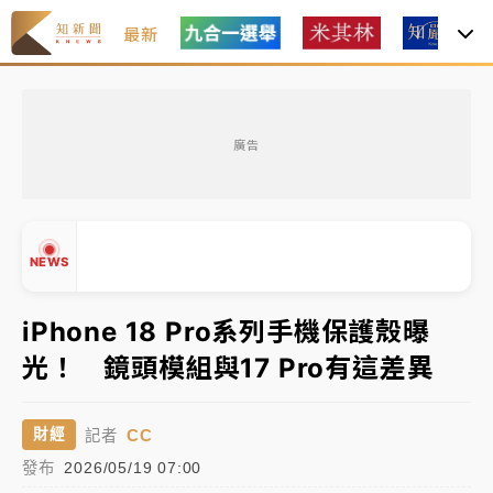
最新
女律師陳昱瑄詐慈濟10億！黃金158kg遭查扣畫面曝光
廣告
暑假過三周才推「E宿新北打卡趣」！抽獎程序複雜 觀
旅局回應了
中信慈善基金會想增加董事人數！辜仲諒向法院聲請遭
NEWS
駁 理由曝光
故宮《龍藏經》特展第2檔！今線上預約開賣一度塞車
iPhone 18 Pro系列手機保護殼曝
周六起展出延長至晚上7時
光！ 鏡頭模組與17 Pro有這差異
台東農業處長涉圖利渡假村！東檢抗告成功 今重開羈
▲
▼
押庭
CC
財經
記者
父親節泡湯了！中颱白海豚雨彈轟3天 「紅到發紫」降
發布
2026/05/19 07:00
雨熱區曝