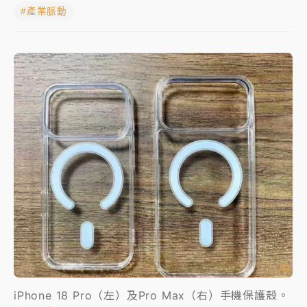
#產業脈動
女律師陳昱瑄詐慈濟10億！黃金158kg遭查扣畫面曝光
暑假過三周才推「E宿新北打卡趣」！抽獎程序複雜 觀
旅局回應了
中信慈善基金會想增加董事人數！辜仲諒向法院聲請遭
駁 理由曝光
故宮《龍藏經》特展第2檔！今線上預約開賣一度塞車
周六起展出延長至晚上7時
台東農業處長涉圖利渡假村！東檢抗告成功 今重開羈
押庭
父親節泡湯了！中颱白海豚雨彈轟3天 「紅到發紫」降
雨熱區曝
iPhone 18 Pro（左）及Pro Max（右）手機保護殼。