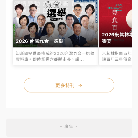
2026米其林專
2026 台灣九合一選舉
饗宴
知新聞提供最權威的2026台灣九合一選舉
米其林指南百年之
資料庫。即時掌握六都縣市長、議...
瑞百年三星傳奇、台
更多特刊
→