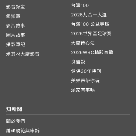
台灣100
影音頻道
2026九合一大選
鴿知窩
台灣100 公益專區
影片故事
2026世界盃足球賽
圖片故事
大廚傳心法
攝影筆記
2026WBC精彩直擊
米其林大廚影音
良醫說
健保30年特刊
美樂蒂帶你玩
頭家有事嗎
知新聞
關於我們
編輯規範與申訴