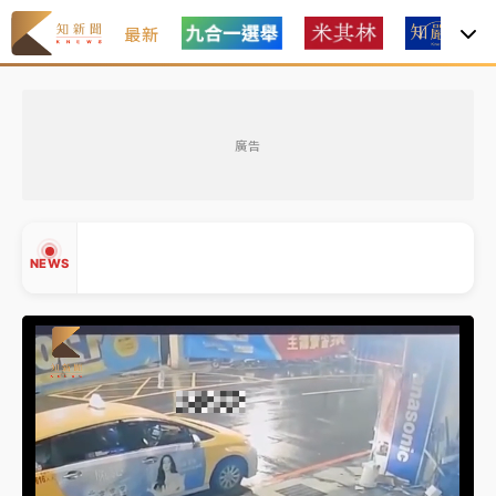
最新
女律師陳昱瑄詐慈濟10億！黃金158kg遭查扣畫面曝光
廣告
暑假過三周才推「E宿新北打卡趣」！抽獎程序複雜 觀
旅局回應了
中信慈善基金會想增加董事人數！辜仲諒向法院聲請遭
NEWS
駁 理由曝光
故宮《龍藏經》特展第2檔！今線上預約開賣一度塞車
周六起展出延長至晚上7時
台東農業處長涉圖利渡假村！東檢抗告成功 今重開羈
▲
押庭
▼
父親節泡湯了！中颱白海豚雨彈轟3天 「紅到發紫」降
雨熱區曝