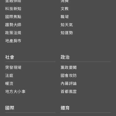
金融保險
消費
科技新知
文教
國際焦點
職場
趨勢大師
知天氣
政策法規
知運勢
地產房市
社會
政治
突發現場
黨政要聞
法庭
國會攻防
暖流
內幕評論
地方大小事
首都風雲
國際
體育