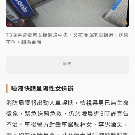
73歲男遭毒駕女撞倒路中央，又被後面來車輾過，送醫
不治。翻攝畫面
唾液快篩呈陽性女送辦
消防局獲報出動人車趕抵，檢視梁男已無生命
徵象，緊急送醫急救，仍於凌晨近5時許宣告
不治。事後警方對肇事駕駛林女、李男酒測，