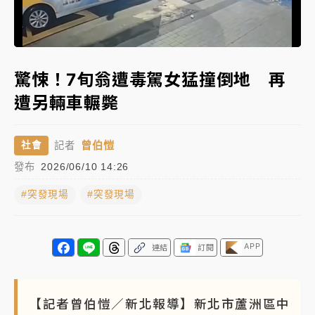
女律師陳昱瑄詐慈濟10億！黃金158kg遭查扣畫面曝光
Loaded
:
Unmute
100.00%
暑假過三周才推「E宿新北打卡趣」！抽獎程序複雜 觀
驚悚！7旬翁遭毒駕女猛撞倒地 再
旅局回應了
遭另輛車輾斃
中信慈善基金會想增加董事人數！辜仲諒向法院聲請遭
駁 理由曝光
曾伯愷
社會
記者
故宮《龍藏經》特展第2檔！今線上預約開賣一度塞車
發布
2026/06/10 14:26
周六起展出延長至晚上7時
#突發現場
#突發現場
台東農業處長涉圖利渡假村！東檢抗告成功 今重開羈
押庭
父親節泡湯了！中颱白海豚雨彈轟3天 「紅到發紫」降
APP
連結
訂閱
雨熱區曝
【記者曾伯愷／新北報導】新北市蘆洲區中