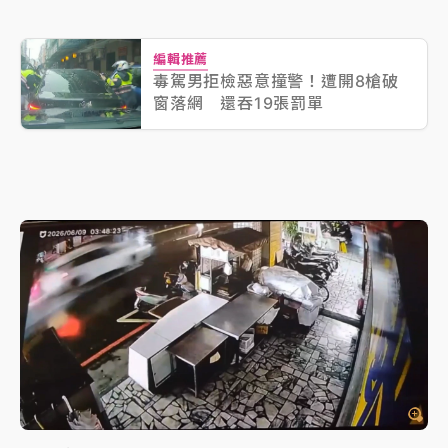
編輯推薦
毒駕男拒檢惡意撞警！遭開8槍破
窗落網 還吞19張罰單