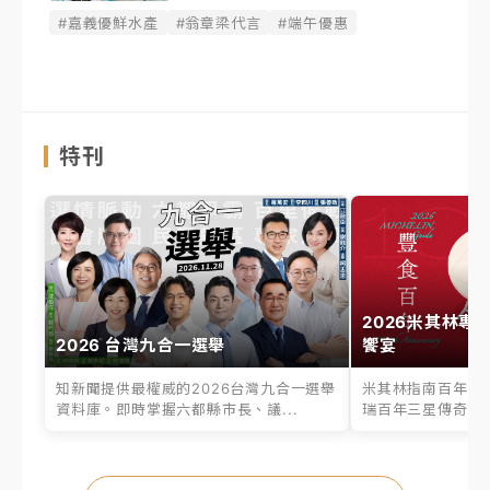
#嘉義優鮮水產
#翁章梁代言
#端午優惠
特刊
2026米其林專
2026 台灣九合一選舉
饗宴
知新聞提供最權威的2026台灣九合一選舉
米其林指南百年之
資料庫。即時掌握六都縣市長、議...
瑞百年三星傳奇、台