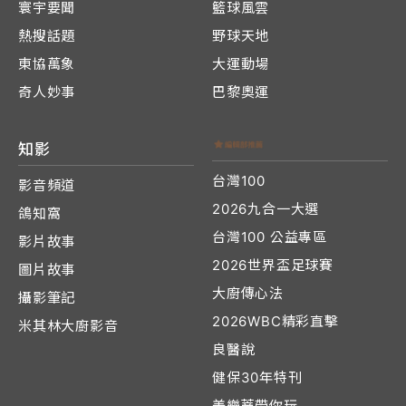
寰宇要聞
籃球風雲
熱搜話題
野球天地
東協萬象
大運動場
奇人妙事
巴黎奧運
知影
台灣100
影音頻道
2026九合一大選
鴿知窩
台灣100 公益專區
影片故事
2026世界盃足球賽
圖片故事
大廚傳心法
攝影筆記
2026WBC精彩直擊
米其林大廚影音
良醫說
健保30年特刊
美樂蒂帶你玩