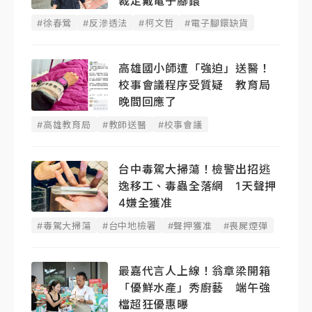
裁定戴電子腳鐶
#徐春鶯
#反滲透法
#柯文哲
#電子腳鐶缺貨
高雄國小師遭「強迫」送醫！
校事會議程序受質疑 教育局
晚間回應了
#高雄教育局
#教師送醫
#校事會議
台中毒駕大掃蕩！檢警出招逃
逸移工、毒蟲全落網 1天聲押
4嫌全獲准
#毒駕大掃蕩
#台中地檢署
#聲押獲准
#喪屍煙彈
最嘉代言人上線！翁章梁開箱
「優鮮水產」秀廚藝 端午強
檔超狂優惠曝