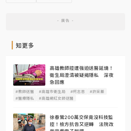
知更多
高雄教師控遭強迫送醫延燒！
衛生局澄清被疑揭隱私 深夜
急回應
#教師送醫
#高雄市衛生局
#柯志恩
#許采蓁
#醫療隱私
#高雄網紅女師送醫
徐春鶯200萬交保竟沒科技監
控！檢方抗告又逆轉 法院改