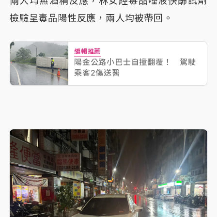
兩人均無酒精反應，林女經毒品唾液快篩試劑
檢驗呈毒品陽性反應，兩人均被帶回。
編輯推薦
陽金公路小巴士自撞翻覆！ 駕駛
乘客2傷送醫