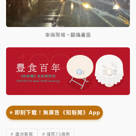
車禍現場。翻攝畫面
⭐️ 即刻下載！無廣告《知新聞》App
# 蘆洲毒駕
# 撞死73歲男