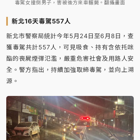
毒駕女撞倒男子，害被後方來車輾斃。翻攝畫面
新北16天毒駕557人
新北市警察局統計今年5月24日至6月8日，查
獲毒駕共計557人，可見吸食、持有含依托咪
酯的喪屍煙彈氾濫，嚴重危害社會及用路人安
全。警方指出，持續加強取締毒駕，並向上溯
源。