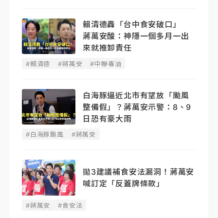
賴清德轟「台中食安破口」
蔣萬安酸：神隱一個多月一出
來就推卸責任
#賴清德
#蔣萬安
#中聯毒油
白海豚逼近北市有望放「颱風
整備假」？蔣萬安示警：8、9
日恐有豪大雨
#白海豚颱風
#蔣萬安
拋3建議補食安法漏洞！蔣萬安
喊訂定「反蓋牌條款」
#蔣萬安
#食安法