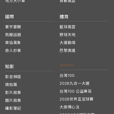
地方大小事
首都風雲
國際
體育
寰宇要聞
籃球風雲
熱搜話題
野球天地
東協萬象
大運動場
奇人妙事
巴黎奧運
知影
台灣100
影音頻道
2026九合一大選
鴿知窩
台灣100 公益專區
影片故事
2026世界盃足球賽
圖片故事
大廚傳心法
攝影筆記