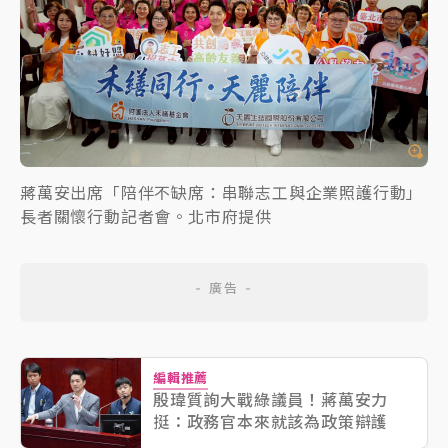
蔣萬安出席「陪伴不缺席：串聯志工與企業照護行動」
長者關懷行動記者會。北市府提供
編輯推薦
殷瑋質詢大戰綠議員！蔣萬安力
挺：政務官本來就該為政策辯護