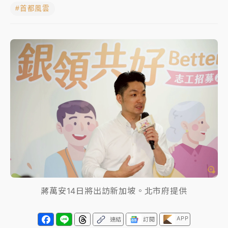
#首都風雲
女律師陳昱瑄詐慈濟10億！黃金158kg遭查扣畫面曝光
台積電殺35元、台股跌近300點 被動元件、低軌衛星
及載板皆走弱
中信慈善基金會想增加董事人數！辜仲諒向法院聲請遭
駁 理由曝光
故宮《龍藏經》特展第2檔！今線上預約開賣一度塞車
周六起展出延長至晚上7時
台東農業處長涉圖利渡假村！東檢抗告成功 今重開羈
押庭
父親節泡湯了！中颱白海豚雨彈轟3天 「紅到發紫」降
雨熱區曝
蔣萬安14日將出訪新加坡。北市府提供
APP
連結
訂閱