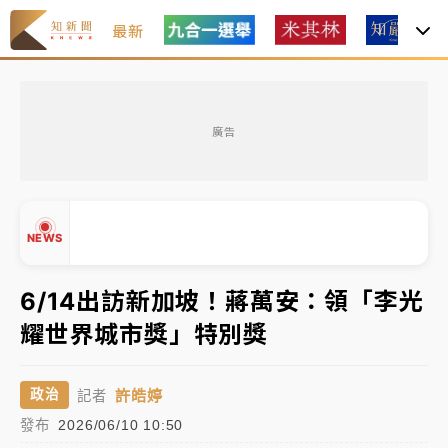
最新
女律師陳昱瑄詐慈濟10億！黃金158kg遭查扣畫面曝光
廣告
台積電殺35元、台股跌近300點 被動元件、低軌衛星
及載板皆走弱
中信慈善基金會想增加董事人數！辜仲諒向法院聲請遭
NEWS
駁 理由曝光
故宮《龍藏經》特展第2檔！今線上預約開賣一度塞車
6/14出訪新加坡！蔣萬安：領「李光
周六起展出延長至晚上7時
耀世界城市獎」特別獎
台東農業處長涉圖利渡假村！東檢抗告成功 今重開羈
▲
押庭
▼
許皓婷
政治
記者
父親節泡湯了！中颱白海豚雨彈轟3天 「紅到發紫」降
發布
2026/06/10 10:50
雨熱區曝