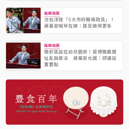
編輯推薦
沈伯洋提「5大市府職場政見」！
蔣萬安喊早在做：甚至做得更多
編輯推薦
吸菸區設在幼兒園旁！苗博雅轟選
址亂無章法 蔣萬安允諾：研議設
置要點