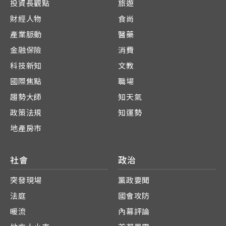
投資長觀點
旅遊
財經人物
食尚
產業脈動
醫藥
金融保險
消費
科技新知
文教
國際焦點
職場
趨勢大師
知天氣
政策法規
知運勢
地產房市
社會
政治
突發現場
黨政要聞
法庭
國會攻防
暖流
內幕評論