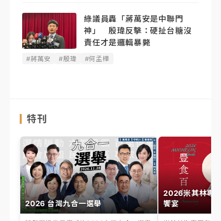
綠議員轟「蔣萬安是中聯門
神」 殷瑋反擊：硬扯台糖沒
責任才是邏輯暴斃
#蔣萬安
#殷瑋
#何孟樺
特刊
2026米其林專
2026 台灣九合一選舉
饗宴