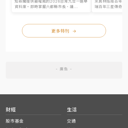
知新聞提供最權威的2026台灣九合一選舉
米其林指南百年之
資料庫。即時掌握六都縣市長、議...
瑞百年三星傳奇、台
更多特刊
→
財經
生活
股市基金
交通