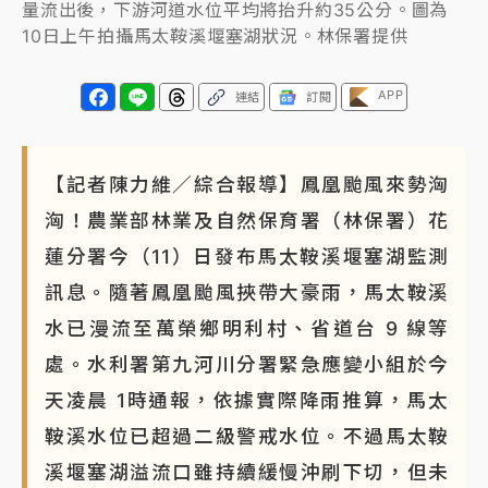
量流出後，下游河道水位平均將抬升約35公分。圖為
蔣萬安的建中同學！47歲法律學霸戰桃園 公開上任首
10日上午拍攝馬太鞍溪堰塞湖狀況。林保署提供
要3件事
APP
連結
訂閱
【記者陳力維／綜合報導】鳳凰颱風來勢洶
洶！農業部林業及自然保育署（林保署）花
蓮分署今（11）日發布馬太鞍溪堰塞湖監測
訊息。隨著鳳凰颱風挾帶大豪雨，馬太鞍溪
水已漫流至萬榮鄉明利村、省道台 9 線等
處。水利署第九河川分署緊急應變小組於今
天凌晨 1時通報，依據實際降雨推算，馬太
鞍溪水位已超過二級警戒水位。不過馬太鞍
溪堰塞湖溢流口雖持續緩慢沖刷下切，但未