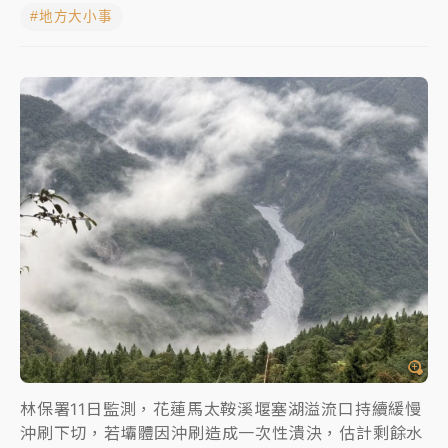
#地方大小事
蔣萬安的建中同學！47歲法律學霸戰桃園 公開上任首
要3件事
父親節玩樂園！六福村今明2天「爸爸免費」 遠雄海洋
買1送1
白海豚逼近！新北高灘地停車場下午4時強制拖吊 中午
開放水門周邊紅黃線停車
中颱白海豚環流掠北海！今明防劇烈降雨 東部高溫飆
38度
周末精選｜
慈濟遭詐10億完整始末曝！律師掮客大玩兩
面手法 郭台銘、蔡英文成關鍵
本周爆款短影音｜
柯文哲帶電子手鐶拄拐杖現身／周玉
蔻蔡玉真開撕爆料
林保署11日監測，花蓮馬太鞍溪堰塞湖溢流口持續緩慢
周末精選｜
跨境網購族注意！EZ Way若改由政府委
沖刷下切，若壩體因沖刷造成一次性潰決，估計剩餘水
任 預算難關如何解？