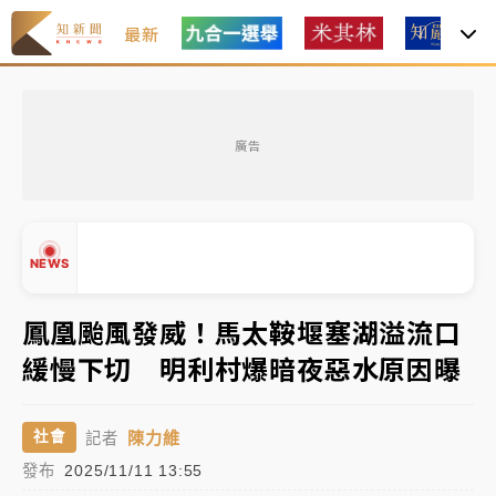
最新
父親節玩樂園！六福村今明2天「爸爸免費」 遠雄海洋
買1送1
廣告
白海豚逼近！新北高灘地停車場下午4時強制拖吊 中午
開放水門周邊紅黃線停車
中颱白海豚環流掠北海！今明防劇烈降雨 東部高溫飆
NEWS
38度
周末精選｜
慈濟遭詐10億完整始末曝！律師掮客大玩兩
鳳凰颱風發威！馬太鞍堰塞湖溢流口
面手法 郭台銘、蔡英文成關鍵
緩慢下切 明利村爆暗夜惡水原因曝
本周爆款短影音｜
柯文哲帶電子手鐶拄拐杖現身／周玉
▲
蔻蔡玉真開撕爆料
▼
陳力維
社會
記者
周末精選｜
跨境網購族注意！EZ Way若改由政府委
發布
2025/11/11 13:55
任 預算難關如何解？