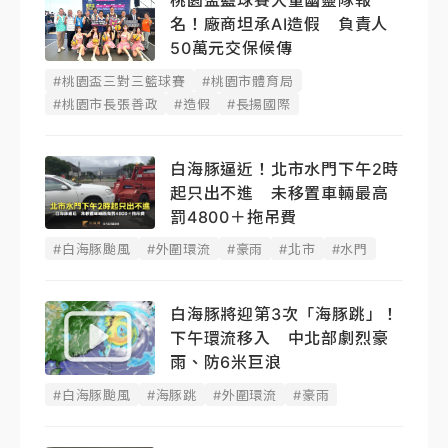
桃園盃籃球賽大量幽靈隊報
名！廠商坦承AI造假 負責人
50萬元交保候傳
#桃園盃三對三籃球賽
#桃園市體育局
#桃園市長張善政
#造假
#長揚國際
白海豚逼近！北市水門下午2時
起只出不進 未移置車輛最高
罰4800＋拖吊費
#白海豚颱風
#外圍環流
#豪雨
#北市
#水門
白海豚將迎第3次「海豚跳」！
下午環流移入 中北部劇烈豪
雨、防6米巨浪
#白海豚颱風
#海豚跳
#外圍環流
#豪雨