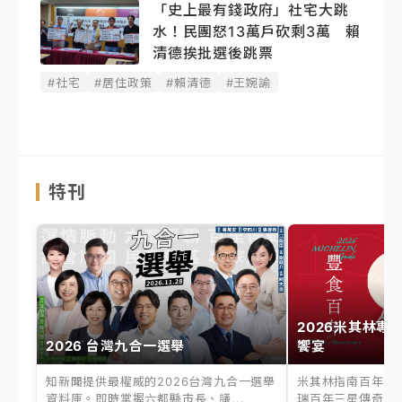
「史上最有錢政府」社宅大跳
水！民團怒13萬戶砍剩3萬 賴
清德挨批選後跳票
#社宅
#居住政策
#賴清德
#王婉諭
特刊
2026米其林專
2026 台灣九合一選舉
饗宴
知新聞提供最權威的2026台灣九合一選舉
米其林指南百年之
資料庫。即時掌握六都縣市長、議...
瑞百年三星傳奇、台