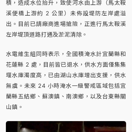
積，造成水位抬升，致使河水由上游（馬太鞍
溪便橋上游約 2 公里）未佈設堤防左岸處溢
出。目前已請廠商進場搶險，正進行馬太鞍溪
左岸堤頂道路打通及淤泥清除。
水電維生組同時表示，全國積淹水計宜蘭縣和
花蓮縣 2 處，目前皆已退水，供水方面僅集集
堰水庫濁度高，已由湖山水庫增出支援，供水
無虞。未來 24 小時淹水一級警戒區域包括宜
蘭縣五結鄉、蘇澳鎮、南澳鄉，以及台東縣關
山鎮。