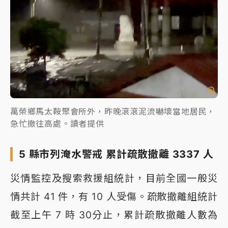
萬榮鄉馬太鞍聚會所外，昨晚滾滾泥流嚇壞當地居民，
急忙撤往高處。讀者提供
5 縣市列淹水警戒 累計疏散撤離 3337 人
災情監控及搜索救援組統計，目前全國一般災
情共計 41 件，有 10 人受傷。疏散撤離組統計
截至上午 7 時 30分止，累計疏散撤離人數為