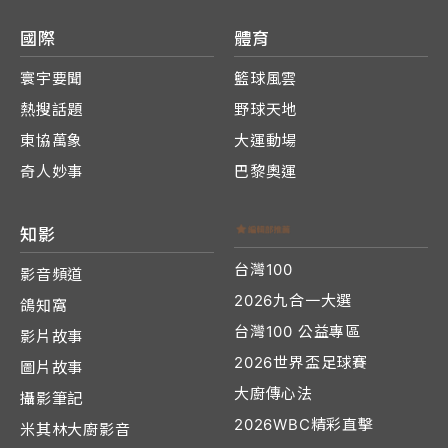
國際
體育
寰宇要聞
籃球風雲
熱搜話題
野球天地
東協萬象
大運動場
奇人妙事
巴黎奧運
知影
台灣100
影音頻道
2026九合一大選
鴿知窩
台灣100 公益專區
影片故事
2026世界盃足球賽
圖片故事
大廚傳心法
攝影筆記
2026WBC精彩直擊
米其林大廚影音