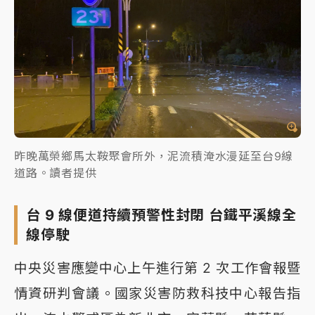
昨晚萬榮鄉馬太鞍聚會所外，泥流積淹水漫延至台9線
道路。讀者提供
台 9 線便道持續預警性封閉 台鐵平溪線全
線停駛
中央災害應變中心上午進行第 2 次工作會報暨
情資研判會議。國家災害防救科技中心報告指