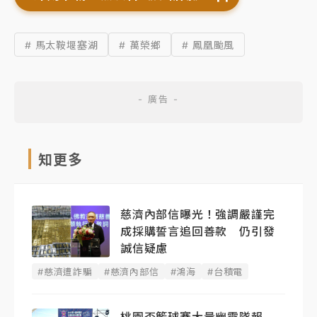
# 馬太鞍堰塞湖
# 萬榮鄉
# 鳳凰颱風
知更多
慈濟內部信曝光！強調嚴謹完
成採購誓言追回善款 仍引發
誠信疑慮
#慈濟遭詐騙
#慈濟內部信
#鴻海
#台積電