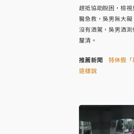
趕抵協助脫困，檢視
醫急救，吳男無大礙
沒有酒駕，吳男酒測
釐清。
推薦新聞
特休假「
這樣說