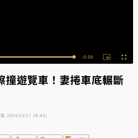
一度塞車 周六起展出延長至晚上7時
今重開羈押庭
到發紫」降雨熱區曝
Remaining
-
0:00
Loaded
:
Picture-
Fullsc
100.00%
in-
Picture
Time��
擦撞遊覽車！妻捲車底輾斷
新 2024/12/17 18:41)