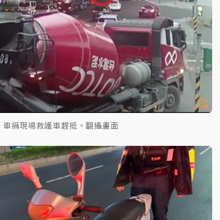
車禍現場救護車趕抵。翻攝畫面