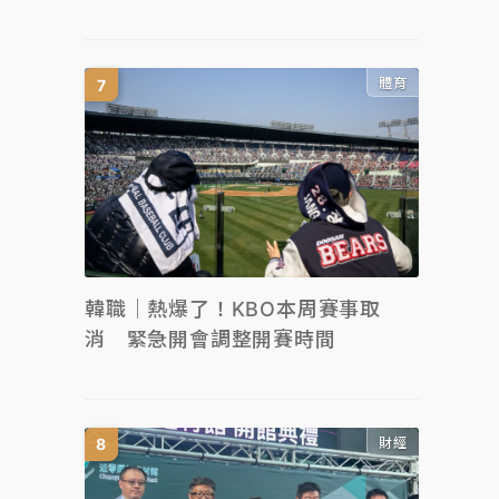
體育
韓職｜熱爆了！KBO本周賽事取
消 緊急開會調整開賽時間
財經