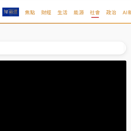
焦點
財經
生活
能源
社會
政治
AI
扣畫面曝光
序複雜 觀旅局回應了
院聲請遭駁 理由曝光
一度塞車 周六起展出延長至晚上7時
今重開羈押庭
到發紫」降雨熱區曝
扣畫面曝光
序複雜 觀旅局回應了
院聲請遭駁 理由曝光