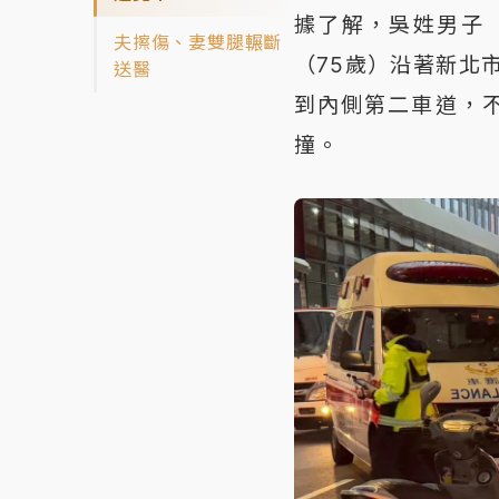
據了解，吳姓男子
夫擦傷、妻雙腿輾斷
（75歲）沿著新北
送醫
到內側第二車道，
撞。