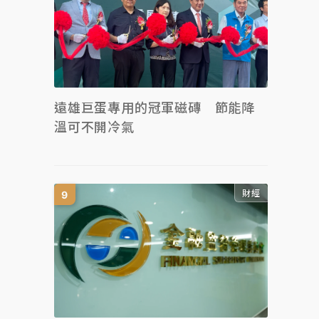
遠雄巨蛋專用的冠軍磁磚 節能降
溫可不開冷氣
財經