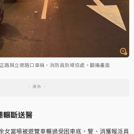
正路與立德路口車禍，消防員到場協處。翻攝畫面
腿輾斷送醫
余女當場被遊覽車輾過受困車底，警、消獲報派員