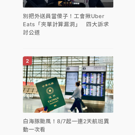
別把外送員當傻子！工會揪Uber
Eats「夾單計算漏洞」 四大訴求
討公道
生活
白海豚颱風！8/7起一連2天航班異
動一次看