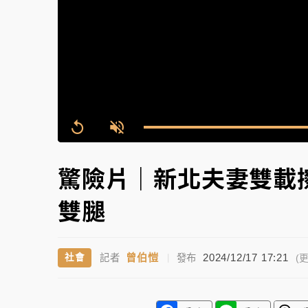
故宮《龍藏經》特展第2檔！今線上預約開賣
台東農業處長涉圖利渡假村！東檢抗告成功 
父親節泡湯了！中颱白海豚雨彈轟3天 「紅
Replay
Unmute
驚險片｜新北夫妻雙載
雙腿
曾伯愷
2024/12/17 17:21
社會
記者
|
發布
(更