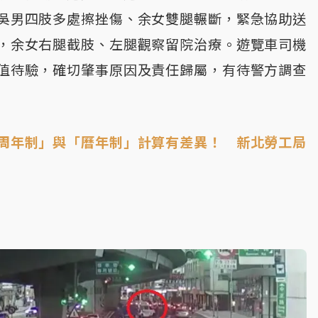
吳男四肢多處擦挫傷、余女雙腿輾斷，緊急協助送
，余女右腿截肢、左腿觀察留院治療。遊覽車司機
值待驗，確切肇事原因及責任歸屬，有待警方調查
周年制」與「曆年制」計算有差異！ 新北勞工局