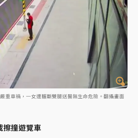
生嚴重車禍，一女遭輾斷雙腿送醫無生命危險。翻攝畫面
載擦撞遊覽車