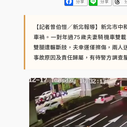
分享
分享
【記者曾伯愷／新北報導】新北市中
車禍。一對年過75歲夫妻騎機車雙
雙腿遭輾斷肢，夫幸運僅擦傷，兩人
事故原因及責任歸屬，有待警方調查