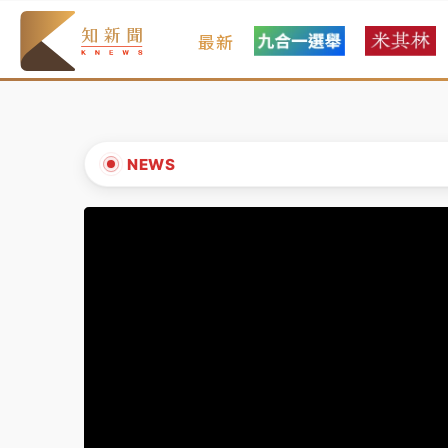
最新
女律師陳昱瑄詐慈濟10億！黃金158kg遭查
暑假過三周才推「E宿新北打卡趣」！抽獎程
中信慈善基金會想增加董事人數！辜仲諒向法
NEWS
故宮《龍藏經》特展第2檔！今線上預約開賣
▲
台東農業處長涉圖利渡假村！東檢抗告成功 
▼
父親節泡湯了！中颱白海豚雨彈轟3天 「紅
女律師陳昱瑄詐慈濟10億！黃金158kg遭查
暑假過三周才推「E宿新北打卡趣」！抽獎程
中信慈善基金會想增加董事人數！辜仲諒向法