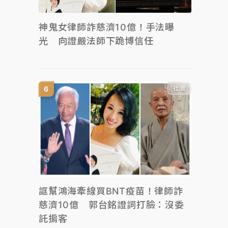
神鬼女律師詐慈濟10億！手法曝
光 向證嚴法師下跪博信任
社會
誆幫鴻海牽線買BNT疫苗！律師詐
慈濟10億 郭台銘證詞打臉：沒委
託掮客