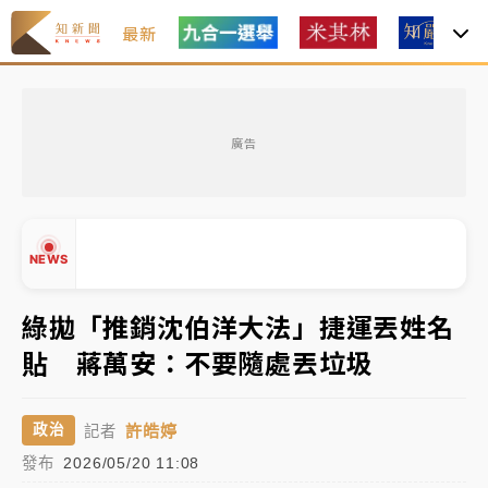
最新
油價持續凍漲！ 中油宣布下周一汽柴油價格維持不變
廣告
中颱白海豚進逼！台北喜來登圍籬傾倒砸傷人 民權西
路鷹架倒塌壓2車
有片｜
白海豚暴風圈逼近！新北淡水赫見龍捲風 榕樹
NEWS
連根拔起
中颱白海豚風雨來了！中部以北防豪雨 今晚、明天影
綠拋「推銷沈伯洋大法」捷運丟姓名
響最劇烈
貼 蔣萬安：不要隨處丟垃圾
白海豚逼近！北市水門只出不進 未移置車輛最高罰
▲
4800＋拖吊費
▼
許皓婷
政治
記者
油價持續凍漲！ 中油宣布下周一汽柴油價格維持不變
發布
2026/05/20 11:08