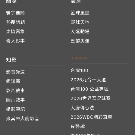
國際
體育
寰宇要聞
籃球風雲
熱搜話題
野球天地
東協萬象
大運動場
奇人妙事
巴黎奧運
知影
台灣100
影音頻道
2026九合一大選
鴿知窩
台灣100 公益專區
影片故事
2026世界盃足球賽
圖片故事
大廚傳心法
攝影筆記
2026WBC精彩直擊
米其林大廚影音
良醫說