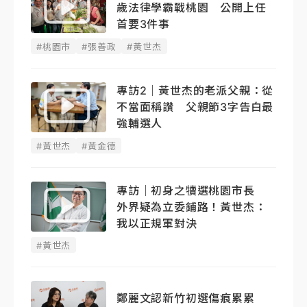
歲法律學霸戰桃園 公開上任
首要3件事
#桃園市
#張善政
#黃世杰
專訪2｜黃世杰的老派父親：從
不當面稱讚 父親節3字告白最
強輔選人
#黃世杰
#黃金德
專訪｜初身之犢選桃園市長
外界疑為立委鋪路！黃世杰：
我以正規軍對決
#黃世杰
鄭麗文認新竹初選傷痕累累