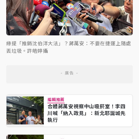
綠提「推銷沈伯洋大法」？蔣萬安：不要在捷運上隨處
丟垃圾。許皓婷攝
編輯推薦
合體蔣萬安視察中山吸菸室！李四
川喊「納入政見」：新北耶誕城先
執行