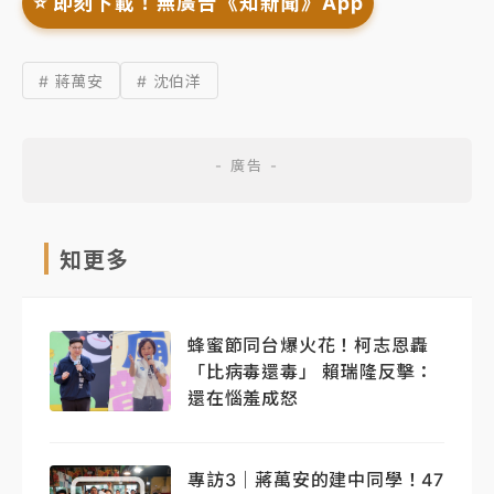
⭐️ 即刻下載！無廣告《知新聞》App
# 蔣萬安
# 沈伯洋
知更多
蜂蜜節同台爆火花！柯志恩轟
「比病毒還毒」 賴瑞隆反擊：
還在惱羞成怒
專訪3｜蔣萬安的建中同學！47