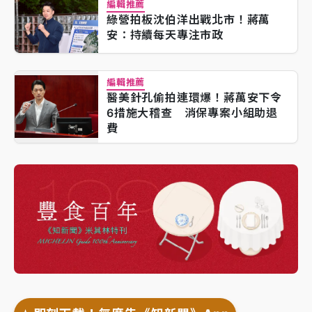
編輯推薦
綠營拍板沈伯洋出戰北市！蔣萬
安：持續每天專注市政
編輯推薦
醫美針孔偷拍連環爆！蔣萬安下令
6措施大稽查 消保專案小組助退
費