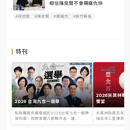
相信陳見賢不會親痛仇快
#徐欣瑩
#陳見賢
#鄭朝方
#新竹縣長
特刊
2026米其林專
2026 台灣九合一選舉
饗宴
知新聞提供最權威的2026台灣九合一選舉
米其林指南百年之
資料庫。即時掌握六都縣市長、議...
瑞百年三星傳奇、台