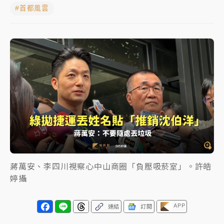
#首都風雲
中颱白海豚進逼！台北喜來登圍籬傾倒砸傷人 民權西
路鷹架倒塌壓2車
有片｜
白海豚暴風圈逼近！新北淡水赫見龍捲風 榕樹
連根拔起
中颱白海豚風雨來了！中部以北防豪雨 今晚、明天影
響最劇烈
白海豚逼近！北市水門只出不進 未移置車輛最高罰
4800＋拖吊費
蔣萬安、李四川視察心中山商圈「負壓吸菸室」。許皓
婷攝
APP
連結
訂閱