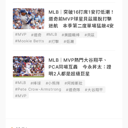
MLB｜突破16打席1安打低潮！
道奇前MVP球星貝茲擺脫打擊
迷航 本季第二度單場猛敲4安
#MVP
#MLB
#道奇
#美國職棒
#貝茲
#Mookie Betts
#打擊
#低潮
MLB｜MVP熱門大谷翔平、
PCA同場互轟 今永昇太：證
明2人都是超級巨星
#MLB
#棒球
#小熊隊
#阿姆斯壯
#Pete Crow-Armstrong
#道奇隊
#大谷翔平
#MVP