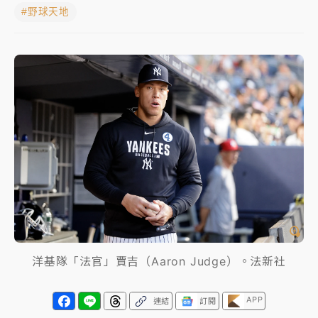
#野球天地
女律師陳昱瑄詐慈濟10億！黃金158kg遭查扣畫面曝光
暑假過三周才推「E宿新北打卡趣」！抽獎程序複雜 觀
旅局回應了
中信慈善基金會想增加董事人數！辜仲諒向法院聲請遭
駁 理由曝光
故宮《龍藏經》特展第2檔！今線上預約開賣一度塞車
周六起展出延長至晚上7時
台東農業處長涉圖利渡假村！東檢抗告成功 今重開羈
押庭
父親節泡湯了！中颱白海豚雨彈轟3天 「紅到發紫」降
洋基隊「法官」賈吉（Aaron Judge）。法新社
雨熱區曝
APP
連結
訂閱