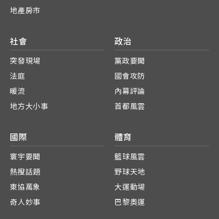
地產房市
社會
政治
突發現場
黨政要聞
法庭
國會攻防
暖流
內幕評論
地方大小事
首都風雲
國際
體育
寰宇要聞
籃球風雲
熱搜話題
野球天地
東協萬象
大運動場
奇人妙事
巴黎奧運