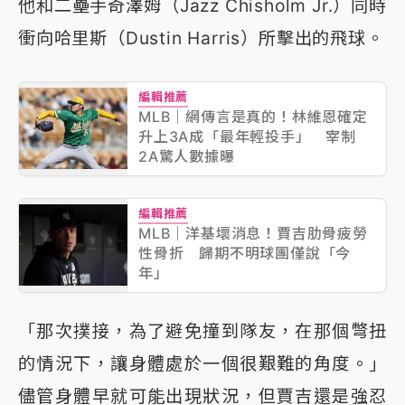
他和二壘手奇澤姆（Jazz Chisholm Jr.）同時
衝向哈里斯（Dustin Harris）所擊出的飛球。
編輯推薦
MLB｜網傳言是真的！林維恩確定
升上3A成「最年輕投手」 宰制
2A驚人數據曝
編輯推薦
MLB｜洋基壞消息！賈吉肋骨疲勞
性骨折 歸期不明球團僅說「今
年」
「那次撲接，為了避免撞到隊友，在那個彆扭
的情況下，讓身體處於一個很艱難的角度。」
儘管身體早就可能出現狀況，但賈吉還是強忍