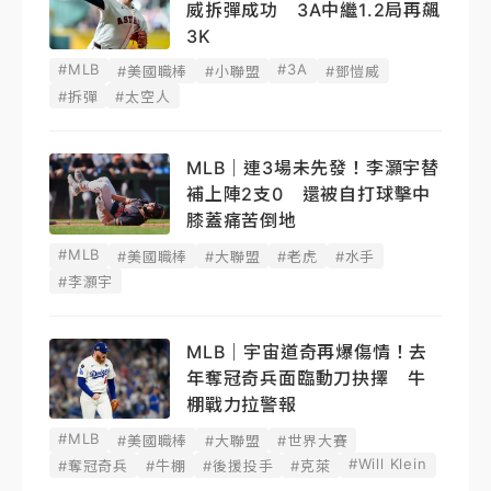
威拆彈成功 3A中繼1.2局再飆
3K
#MLB
#3A
#美國職棒
#小聯盟
#鄧愷威
#拆彈
#太空人
MLB｜連3場未先發！李灝宇替
補上陣2支0 還被自打球擊中
膝蓋痛苦倒地
#MLB
#美國職棒
#大聯盟
#老虎
#水手
#李灝宇
MLB｜宇宙道奇再爆傷情！去
年奪冠奇兵面臨動刀抉擇 牛
棚戰力拉警報
#MLB
#美國職棒
#大聯盟
#世界大賽
#Will Klein
#奪冠奇兵
#牛棚
#後援投手
#克萊