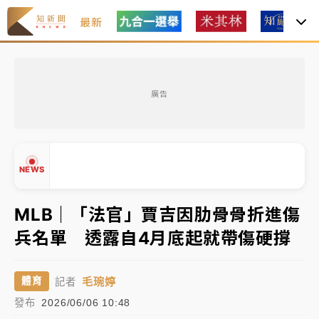
最新
女律師陳昱瑄詐慈濟10億！黃金158kg遭查扣畫面曝光
廣告
暑假過三周才推「E宿新北打卡趣」！抽獎程序複雜 觀
旅局回應了
中信慈善基金會想增加董事人數！辜仲諒向法院聲請遭
NEWS
駁 理由曝光
故宮《龍藏經》特展第2檔！今線上預約開賣一度塞車
MLB｜「法官」賈吉因肋骨骨折進傷
周六起展出延長至晚上7時
兵名單 透露自4月底起就帶傷硬撐
台東農業處長涉圖利渡假村！東檢抗告成功 今重開羈
▲
押庭
▼
毛琬婷
體育
記者
父親節泡湯了！中颱白海豚雨彈轟3天 「紅到發紫」降
發布
2026/06/06 10:48
雨熱區曝