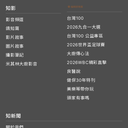
知影
台灣100
影音頻道
2026九合一大選
鴿知窩
台灣100 公益專區
影片故事
2026世界盃足球賽
圖片故事
大廚傳心法
攝影筆記
2026WBC精彩直擊
米其林大廚影音
良醫說
健保30年特刊
美樂蒂帶你玩
頭家有事嗎
知新聞
關於我們