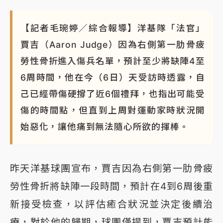
【記者毛琬婷／綜合報導】洋基隊「法官」
賈吉（Aaron Judge）因為右側第一肋骨疲
勞性骨折進入傷兵名單，預計至少將缺陣4至
6周時間，他在今（6日）天受訪時透露，自
己已經帶傷硬撐了近6個禮拜，也指出可能受
傷的時間點，但直到上周對運動家時狀況開
始惡化，讓他痛到無法隨心所欲的揮棒。
昨天洋基球團宣布，賈吉因為右側第一肋骨疲
勞性骨折將缺陣一段時間，預計在4到6周後重
新接受檢查，以評估癒合狀況並決定後續治
療，對於他的歸期，球團僅提到，賈吉預計能