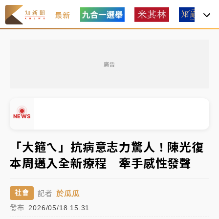
最新
女律師陳昱瑄詐慈濟10億！黃金158kg遭查扣畫面曝光
廣告
暑假過三周才推「E宿新北打卡趣」！抽獎程序複雜 觀
旅局回應了
中信慈善基金會想增加董事人數！辜仲諒向法院聲請遭
NEWS
駁 理由曝光
「大箍ㄟ」抗病意志力驚人！陳光復
故宮《龍藏經》特展第2檔！今線上預約開賣一度塞車
周六起展出延長至晚上7時
本周邁入全新療程 牽手感性發聲
▲
台東農業處長涉圖利渡假村！東檢抗告成功 今重開羈
▼
押庭
於瓜瓜
社會
記者
父親節泡湯了！中颱白海豚雨彈轟3天 「紅到發紫」降
發布
2026/05/18 15:31
雨熱區曝