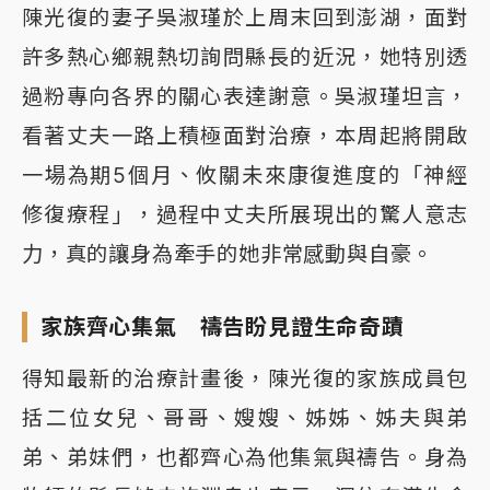
陳光復的妻子吳淑瑾於上周末回到澎湖，面對
許多熱心鄉親熱切詢問縣長的近況，她特別透
過粉專向各界的關心表達謝意。吳淑瑾坦言，
看著丈夫一路上積極面對治療，本周起將開啟
一場為期5個月、攸關未來康復進度的「神經
修復療程」，過程中丈夫所展現出的驚人意志
力，真的讓身為牽手的她非常感動與自豪。
家族齊心集氣 禱告盼見證生命奇蹟
得知最新的治療計畫後，陳光復的家族成員包
括二位女兒、哥哥、嫂嫂、姊姊、姊夫與弟
弟、弟妹們，也都齊心為他集氣與禱告。身為