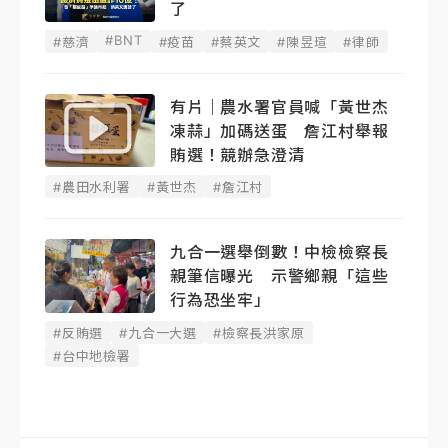
了
#BNT
#慈濟
#疫苗
#蔡英文
#陳昱瑄
#律師
有片｜農水署官員喊「黃世杰
凍蒜」加碼送蛋 詹江村舉報
賄選！競辦急澄清
#農田水利署
#黃世杰
#詹江村
九合一選舉倒數！中檢檢察長
親筆信曝光 示警鄉親「這些
行為恐坐牢」
#反賄選
#九合一大選
#檢察長洪家原
#台中地檢署