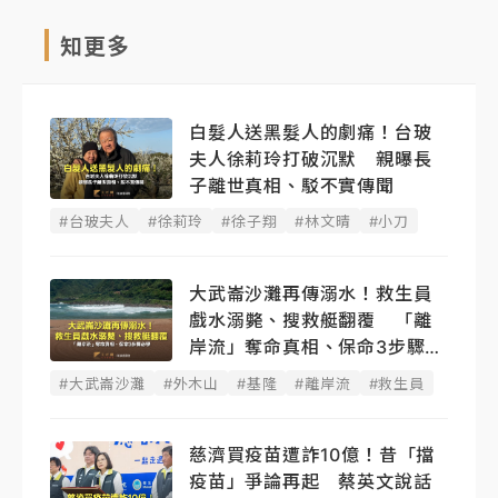
知更多
白髮人送黑髮人的劇痛！台玻
夫人徐莉玲打破沉默 親曝長
子離世真相、駁不實傳聞
#台玻夫人
#徐莉玲
#徐子翔
#林文晴
#小刀
大武崙沙灘再傳溺水！救生員
戲水溺斃、搜救艇翻覆 「離
岸流」奪命真相、保命3步驟必
學
#大武崙沙灘
#外木山
#基隆
#離岸流
#救生員
慈濟買疫苗遭詐10億！昔「擋
疫苗」爭論再起 蔡英文說話