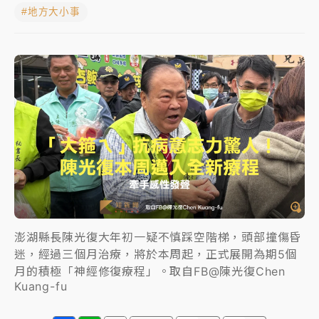
#地方大小事
女律師陳昱瑄詐慈濟10億！黃金158kg遭查扣畫面曝光
暑假過三周才推「E宿新北打卡趣」！抽獎程序複雜 觀
旅局回應了
中信慈善基金會想增加董事人數！辜仲諒向法院聲請遭
駁 理由曝光
故宮《龍藏經》特展第2檔！今線上預約開賣一度塞車
周六起展出延長至晚上7時
台東農業處長涉圖利渡假村！東檢抗告成功 今重開羈
押庭
澎湖縣長陳光復大年初一疑不慎踩空階梯，頭部撞傷昏
迷，經過三個月治療，將於本周起，正式展開為期5個
父親節泡湯了！中颱白海豚雨彈轟3天 「紅到發紫」降
月的積極「神經修復療程」。取自FB@陳光復Chen
雨熱區曝
Kuang-fu