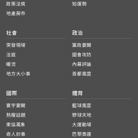
政策法規
知運勢
地產房市
社會
政治
突發現場
黨政要聞
法庭
國會攻防
暖流
內幕評論
地方大小事
首都風雲
國際
體育
寰宇要聞
籃球風雲
熱搜話題
野球天地
東協萬象
大運動場
奇人妙事
巴黎奧運