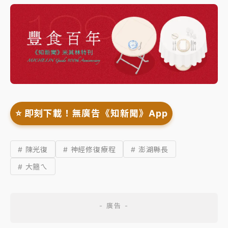
⭐️ 即刻下載！無廣告《知新聞》App
# 陳光復
# 神經修復療程
# 澎湖縣長
# 大箍ㄟ