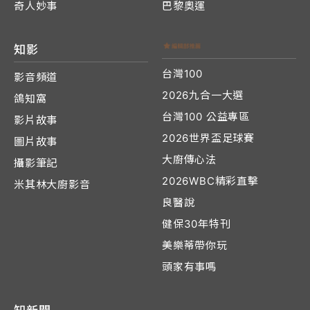
奇人妙事
巴黎奧運
知影
台灣100
影音頻道
2026九合一大選
鴿知窩
台灣100 公益專區
影片故事
2026世界盃足球賽
圖片故事
大廚傳心法
攝影筆記
2026WBC精彩直擊
米其林大廚影音
良醫說
健保30年特刊
美樂蒂帶你玩
頭家有事嗎