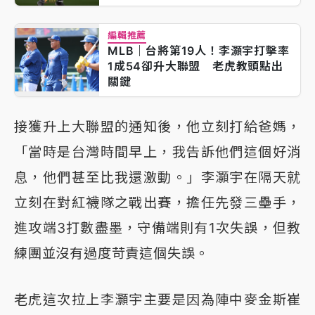
編輯推薦
MLB｜台將第19人！李灝宇打擊率
1成54卻升大聯盟 老虎教頭點出
關鍵
接獲升上大聯盟的通知後，他立刻打給爸媽，
「當時是台灣時間早上，我告訴他們這個好消
息，他們甚至比我還激動。」李灝宇在隔天就
立刻在對紅襪隊之戰出賽，擔任先發三壘手，
進攻端3打數盡墨，守備端則有1次失誤，但教
練團並沒有過度苛責這個失誤。
老虎這次拉上李灝宇主要是因為陣中麥金斯崔