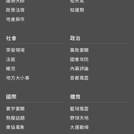
趨勢大師
知天氣
政策法規
知運勢
地產房市
社會
政治
突發現場
黨政要聞
法庭
國會攻防
暖流
內幕評論
地方大小事
首都風雲
國際
體育
寰宇要聞
籃球風雲
熱搜話題
野球天地
東協萬象
大運動場