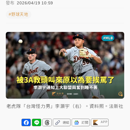
發布
2026/04/19 10:59
蔣萬安的建中同學！47歲法律學霸戰桃園 公開上任首
#野球天地
要3件事
父親節玩樂園！六福村今明2天「爸爸免費」 遠雄海洋
買1送1
白海豚逼近！新北高灘地停車場下午4時強制拖吊 中午
開放水門周邊紅黃線停車
中颱白海豚環流掠北海！今明防劇烈降雨 東部高溫飆
38度
周末精選｜
慈濟遭詐10億完整始末曝！律師掮客大玩兩
面手法 郭台銘、蔡英文成關鍵
本周爆款短影音｜
柯文哲帶電子手鐶拄拐杖現身／周玉
老虎隊「台灣怪力男」李灝宇（右）。資料照。法新社
蔻蔡玉真開撕爆料
周末精選｜
跨境網購族注意！EZ Way若改由政府委
APP
連結
訂閱
任 預算難關如何解？