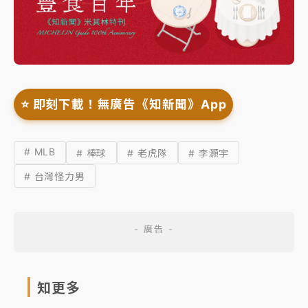
⭐️ 即刻下載！無廣告《知新聞》App
# MLB
# 棒球
# 老虎隊
# 李灝宇
# 台灣怪力男
知更多