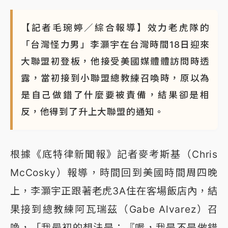
蔣萬安的建中同學！47歲法律學霸戰桃園 公開上任首
要3件事
【記者毛琬婷／綜合報導】效力老虎隊的
「台灣怪力男」李灝宇在台灣時間18日迎來
大聯盟初登板，他接受美國媒體體訪問時透
露，當初接到小聯盟總教練召喚時，原以為
是自己做錯了什麼要被責備，結果卻是相
反，他得到了升上大聯盟的通知。
根據《底特律新聞報》記者麥考斯基（Chris
McCosky）報導，時間回到美國時間周四晚
上，李灝宇正跟著老虎3A住在客場飯店內，結
果接到總教練阿瓦瑞茲（Gabe Alvarez）召
喚，「我最初的想法是：『喔，我是不是做錯