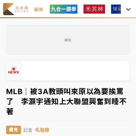
最新
父親節玩樂園！六福村今明2天「爸爸免費」 遠雄海洋
買1送1
廣告
白海豚逼近！新北高灘地停車場下午4時強制拖吊 中午
開放水門周邊紅黃線停車
中颱白海豚環流掠北海！今明防劇烈降雨 東部高溫飆
NEWS
38度
周末精選｜
慈濟遭詐10億完整始末曝！律師掮客大玩兩
MLB｜被3A教頭叫來原以為要挨罵
面手法 郭台銘、蔡英文成關鍵
了 李灝宇通知上大聯盟興奮到睡不
本周爆款短影音｜
柯文哲帶電子手鐶拄拐杖現身／周玉
▲
著
蔻蔡玉真開撕爆料
▼
周末精選｜
跨境網購族注意！EZ Way若改由政府委
毛琬婷
體育
記者
任 預算難關如何解？