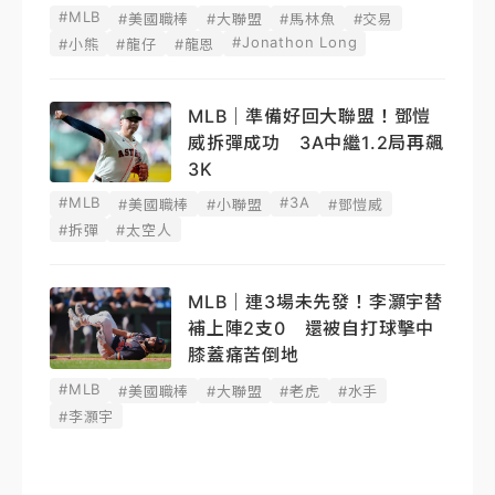
#MLB
#美國職棒
#大聯盟
#馬林魚
#交易
#Jonathon Long
#小熊
#龍仔
#龍恩
MLB｜準備好回大聯盟！鄧愷
威拆彈成功 3A中繼1.2局再飆
3K
#MLB
#3A
#美國職棒
#小聯盟
#鄧愷威
#拆彈
#太空人
MLB｜連3場未先發！李灝宇替
補上陣2支0 還被自打球擊中
膝蓋痛苦倒地
#MLB
#美國職棒
#大聯盟
#老虎
#水手
#李灝宇