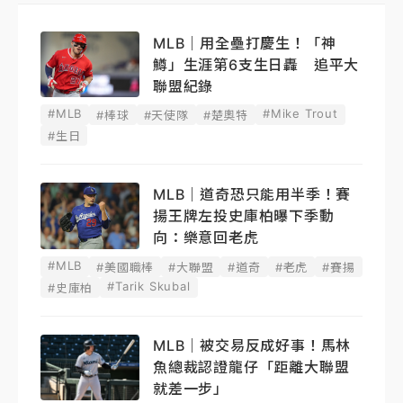
MLB｜用全壘打慶生！「神
鱒」生涯第6支生日轟 追平大
聯盟紀錄
#MLB
#Mike Trout
#棒球
#天使隊
#楚奧特
#生日
MLB｜道奇恐只能用半季！賽
揚王牌左投史庫柏曝下季動
向：樂意回老虎
#MLB
#美國職棒
#大聯盟
#道奇
#老虎
#賽揚
#Tarik Skubal
#史庫柏
MLB｜被交易反成好事！馬林
魚總裁認證龍仔「距離大聯盟
就差一步」