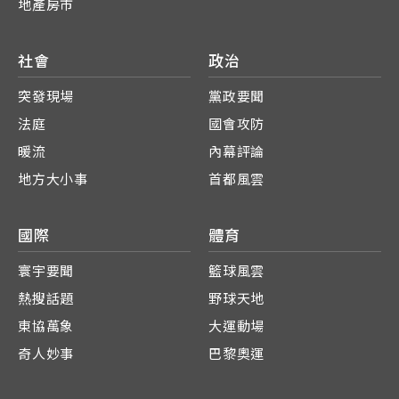
地產房市
社會
政治
突發現場
黨政要聞
法庭
國會攻防
暖流
內幕評論
地方大小事
首都風雲
國際
體育
寰宇要聞
籃球風雲
熱搜話題
野球天地
東協萬象
大運動場
奇人妙事
巴黎奧運