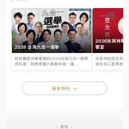
2026米其林專
2026 台灣九合一選舉
饗宴
知新聞提供最權威的2026台灣九合一選舉
米其林指南百年之
資料庫。即時掌握六都縣市長、議...
瑞百年三星傳奇、台
更多特刊
→