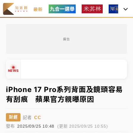
最新
油價持續凍漲！ 中油宣布下周一汽柴油價格維持不變
廣告
中颱白海豚進逼！台北喜來登圍籬傾倒砸傷人 民權西
路鷹架倒塌壓2車
有片｜
白海豚暴風圈逼近！新北淡水赫見龍捲風 榕樹
NEWS
連根拔起
中颱白海豚風雨來了！中部以北防豪雨 今晚、明天影
iPhone 17 Pro系列背面及鏡頭容易
響最劇烈
有刮痕 蘋果官方親曝原因
▲
白海豚逼近！北市水門只出不進 未移置車輛最高罰
▼
4800＋拖吊費
CC
財經
記者
發布
2025/09/25 10:48
(更新 2025/09/25 10:55)
油價持續凍漲！ 中油宣布下周一汽柴油價格維持不變