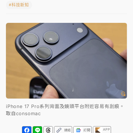
#科技新知
中颱白海豚進逼！台北喜來登圍籬傾倒砸傷人 民權西
路鷹架倒塌壓2車
有片｜
白海豚暴風圈逼近！新北淡水赫見龍捲風 榕樹
連根拔起
中颱白海豚風雨來了！中部以北防豪雨 今晚、明天影
響最劇烈
白海豚逼近！北市水門只出不進 未移置車輛最高罰
4800＋拖吊費
iPhone 17 Pro系列背面及鏡頭平台附近容易有刮痕。
取自consomac
APP
連結
訂閱