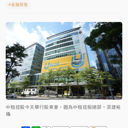
#金融保險
日職｜
林安可狀態正好卻因左膝疼痛下二軍 日媒感嘆
「好事多磨」
韓股最壞時期已過？大摩估去槓桿完成逾半 波動率降
至2個月低
「白海豚」雨炸新北！通報109件災情 侯友宜揭這類災
損最多
白海豚挾豪雨狂炸新北！時雨量破百毫米 水塔、雨棚
砸落毀車
中租控股今天舉行股東會，圖為中租控股總部。梁建裕
攝