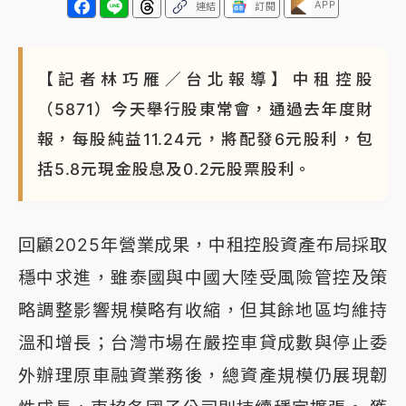
APP
連結
訂閱
【記者林巧雁／台北報導】中租控股
（5871）今天舉行股東常會，通過去年度財
報，每股純益11.24元，將配發6元股利，包
括5.8元現金股息及0.2元股票股利。
回顧2025年營業成果，中租控股資產布局採取
穩中求進，雖泰國與中國大陸受風險管控及策
略調整影響規模略有收縮，但其餘地區均維持
溫和增長；台灣市場在嚴控車貸成數與停止委
外辦理原車融資業務後，總資產規模仍展現韌