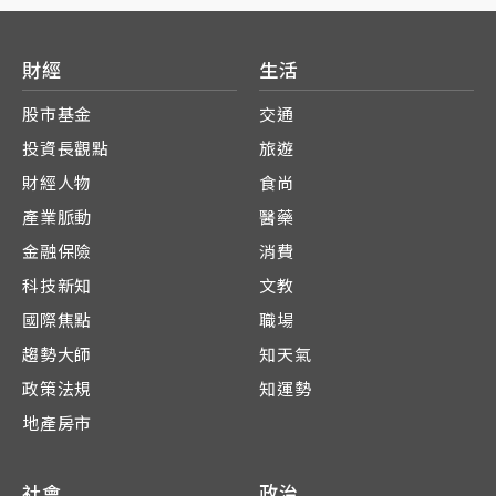
財經
生活
股市基金
交通
投資長觀點
旅遊
財經人物
食尚
產業脈動
醫藥
金融保險
消費
科技新知
文教
國際焦點
職場
趨勢大師
知天氣
政策法規
知運勢
地產房市
社會
政治