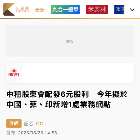
最新
金控第2季海外曝險破31兆創高 日本年增45%居冠
廣告
日職｜
林安可狀態正好卻因左膝疼痛下二軍 日媒感嘆
「好事多磨」
韓股最壞時期已過？大摩估去槓桿完成逾半 波動率降
NEWS
至2個月低
「白海豚」雨炸新北！通報109件災情 侯友宜揭這類災
中租股東會配發6元股利 今年擬於
損最多
中國、菲、印新增1處業務網點
白海豚挾豪雨狂炸新北！時雨量破百毫米 水塔、雨棚
▲
砸落毀車
▼
CC
財經
記者
金控第2季海外曝險破31兆創高 日本年增45%居冠
發布
2026/05/26 14:55