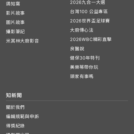
2026九合一大選
鴿知窩
台灣100 公益專區
影片故事
2026世界盃足球賽
圖片故事
大廚傳心法
攝影筆記
2026WBC精彩直擊
米其林大廚影音
良醫說
健保30年特刊
美樂蒂帶你玩
頭家有事嗎
知新聞
關於我們
編輯規範與申訴
得獎紀錄