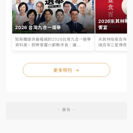
2026米其林專
2026 台灣九合一選舉
饗宴
知新聞提供最權威的2026台灣九合一選舉
米其林指南百年之
資料庫。即時掌握六都縣市長、議...
瑞百年三星傳奇、台
更多特刊
→