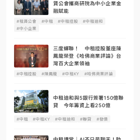
賃公會攜商研院為中小企業金
融賦能
#租賃公會
#中租
#中租控股
#中租迪和
#中小企業
三度蟬聯！ 中租控股董座陳
鳳龍榮登《哈佛商業評論》台
灣百大企業領袖
#中租控股
#陳鳳龍
#中租KY
#哈佛商業評論
中租迪和與5銀行簽署150億聯
貸 今年籌資上看250億
#中租
#中租KY
#中租迪和
#聯貸
#發債
中租講堂｜AI不只是聊天！助