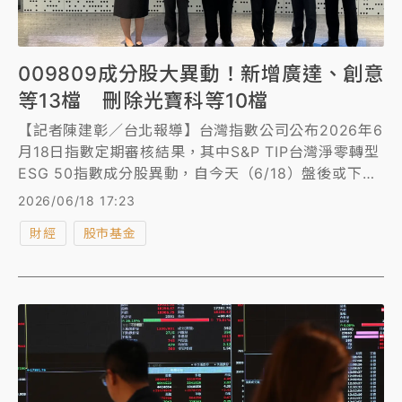
009809成分股大異動！新增廣達、創意
等13檔 刪除光寶科等10檔
【記者陳建彰／台北報導】台灣指數公司公布2026年6
月18日指數定期審核結果，其中S&P TIP台灣淨零轉型
ESG 50指數成分股異動，自今天（6/18）盤後或下周
一開盤起生效。
2026/06/18 17:23
財經
股市基金