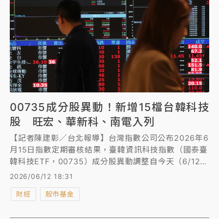
00735成分股異動！新增15檔台韓科技
股 旺宏、華新科、南電入列
【記者陳建彰／台北報導】台灣指數公司公布2026年6
月15日指數定期審核結果，臺韓資訊科技指數（國泰臺
韓科技ETF，00735）成分股異動調整自今天（6/12）
盤後生效。
2026/06/12 18:31
財經
股市基金