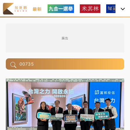
最新
廣告
00735