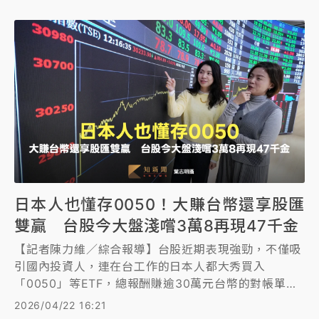
日本人也懂存0050！大賺台幣還享股匯
雙贏 台股今大盤淺嚐3萬8再現47千金
【記者陳力維／綜合報導】台股近期表現強勁，不僅吸
引國內投資人，連在台工作的日本人都大秀買入
「0050」等ETF，總報酬賺逾30萬元台幣的對帳單，
在社群平台上引發討論。而今（22）日台股延續強大的
2026/04/22 16:21
資金吸引力與市場熱度，大盤指數仍舊持續上揚，盤中