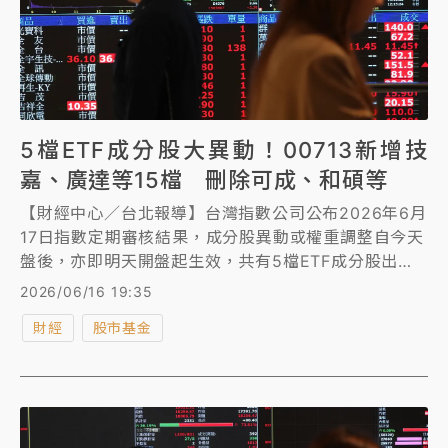
5檔ETF成分股大異動！00713新增技
嘉、廣達等15檔 刪除可成、和碩等
【財經中心／台北報導】台灣指數公司公布2026年6月
17日指數定期審核結果，成分股異動或權重調整自今天
盤後，亦即明天開盤起生效，共有5檔ETF成分股出現
異動。
2026/06/16 19:35
財經
股市基金