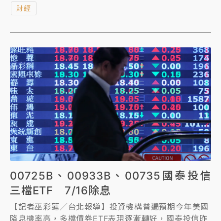
財經
一度突破38000點大關，終場收漲273點，台股同時再
現「47千金」榮景的同時，股王信驊與權值股聯發科雙
雙創下歷史新天價，展現台股世界強的驚人氣勢。
00725B、00933B、00735國泰投信
三檔ETF 7/16除息
【記者巫彩蓮／台北報導】投資機構普遍預期今年美國
降息機率高，多檔債券ETF表現逐漸轉好，國泰投信昨