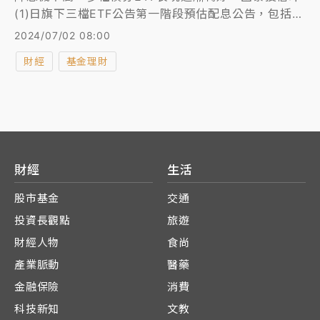
(1)日旗下三檔ETF公告第一階段預估配息公告，包括重
量級債券ETF國泰投資級公司債(00725B)、國泰
2024/07/02 08:00
10Y+金融債ETF (00933B)及國泰臺韓科技
財經
基金理財
ETF（00735），三檔ETF皆為7月16日除息，參與配
息的最後申購日是7月15日，發放日則預定為8月9日。
財經
生活
股市基金
交通
投資長觀點
旅遊
財經人物
食尚
產業脈動
醫藥
金融保險
消費
科技新知
文教