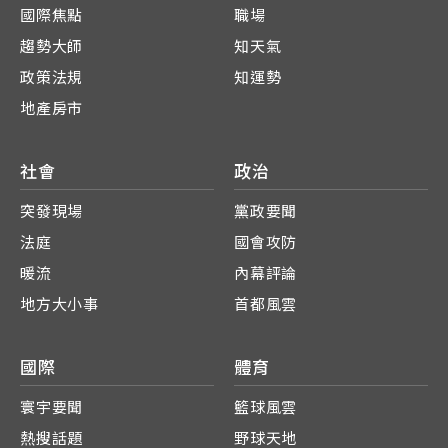
國際焦點
職場
趨勢大師
知天氣
政策法規
知運勢
地產房市
社會
政治
突發現場
黨政要聞
法庭
國會攻防
暖流
內幕評論
地方大小事
首都風雲
國際
體育
寰宇要聞
籃球風雲
熱搜話題
野球天地