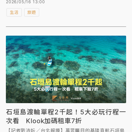
2026/05/16 13:00
宣布，自115年5月26日起，每周二將定為常態「毛孩
生活
旅遊
霸山日」，開放「幸福摩天輪」、「寶藏哈哈列車」毛
家庭共乘，及規劃「毛爸毛媽友善餐廳」，讓飼主能安
心用餐。
石垣島渡輪單程2千起！5大必玩行程一
次看 Klook加碼租車7折
【記者劉沛妘／台北報導】萬眾矚目的基隆直航石垣島