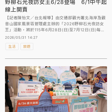
野柳石光夜訪女王6/28登場 6/1中午起
線上開賣
【記者陳怡文／台北報導】由交通部觀光署北海岸及觀
音山國家風景區管理處主辦的「2026野柳石光夜訪女
王」活動，將於115年6月28日(日)至7月12日(日)每日
晚間6時30分至9時於野柳地質公園登場，活動自6月1
2026/05/31 14:27
日中午12時起開放線上預購優惠票。
生活
旅遊