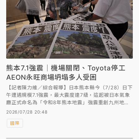
熊本7.1強震｜機場關閉、Toyota停工
AEON永旺商場坍塌多人受困
【記者陳力維／綜合報導】日本熊本縣今（7/28）日下
午遭遇規模7.1強震，最大震度達7級，這起被日本氣象
廳正式命名為「令和8年熊本地震」強震重創九州地區
的交通與產業鏈，不僅熊本機場關閉、新幹線停駛，豐
2026/07/28 20:48
田Toyota與台積電等指標性企業也啟動停工與疏散應
國際
變。災後日本政府火速成立對策本部並投入自衛隊救
災，針對逾21萬人發布避難指示，而指標性商場