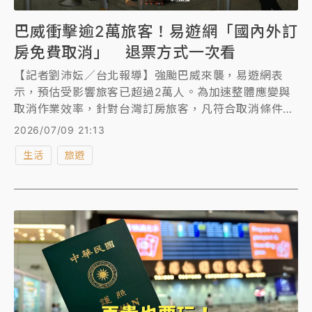
巴威衝擊逾2萬旅客！易遊網「國內外訂
房免費取消」 退票方式一次看
【記者劉沛妘／台北報導】強颱巴威來襲，易遊網表
示，預估受影響旅客已超過2萬人。為加速整體應變與
取消作業效率，針對台灣訂房旅客，凡符合取消條件
者，皆可透過官網或APP啟用「一鍵取消」功能，即時
2026/07/09 21:13
完成線上申請，無須進線客服，協助旅客縮短等待與處
生活
旅遊
理時間。針對出國旅客，凡因行程受影響且符合條件
者，目的地訂房「可申請無條件免費取消」，如有相關
損失由易遊網吸收承擔。Klook也表示，針對受颱風影
響行程的旅客，指定適用日期的訂單，可協助辦理退
款。退票方式一次看。