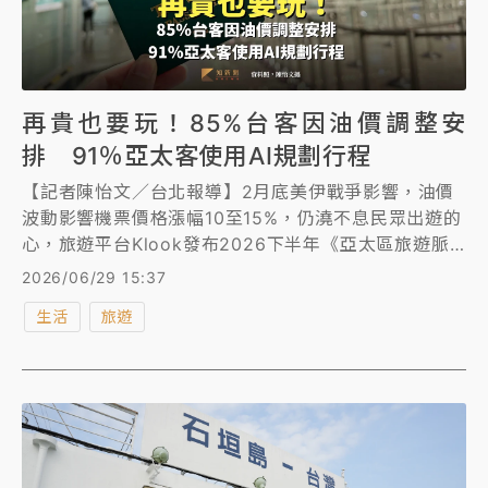
再貴也要玩！85%台客因油價調整安
排 91％亞太客使用AI規劃行程
【記者陳怡文／台北報導】2月底美伊戰爭影響，油價
波動影響機票價格漲幅10至15%，仍澆不息民眾出遊的
心，旅遊平台Klook發布2026下半年《亞太區旅遊脈
動大調查》，85%台灣旅客曾因油價或成本波動調整旅
2026/06/29 15:37
遊安排，僅15％不為所動造原計畫走，另外，亞太旅客
生活
旅遊
中，高達91%曾使用AI做行程規劃，更有36%因AI推薦
而直接完成預訂，而台灣旅客最喜歡用AI來規劃交通
41%、比較價格與旅遊方案39%和發現新的目的地或體
驗38%。