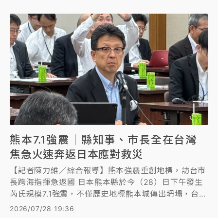
「AEON永旺夢樂城熊本」更發生爆炸坍塌意外，搜救
行動持續全面展開。
熊本7.1強震｜縣知事、市長全在台灣
焦急火速奔返日本應對救災
【記者陳力維／綜合報導】熊本強震重創地標，訪台市
長跨海指揮急返國 日本熊本縣於今（28）日下午發生
芮氏規模7.1強震，不僅歷史地標熊本城傳出坍塌，台積
電廠區也測得5強震度，當局並發布海嘯注意警報。而
2026/07/28 19:36
熊本市長大西一史與縣知事木村敬等人正在台灣進行參