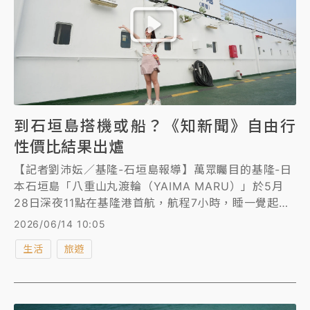
到石垣島搭機或船？《知新聞》自由行
性價比結果出爐
【記者劉沛妘／基隆-石垣島報導】萬眾矚目的基隆-日
本石垣島「八重山丸渡輪（YAIMA MARU）」於5月
28日深夜11點在基隆港首航，航程7小時，睡一覺起來
就到，含稅每人3300元起就能搭，消息曝光，立刻引
2026/06/14 10:05
發話題。就有許多民眾好奇，到石垣島到底搭機還是搭
生活
旅遊
船比較划算？《知新聞》價格、時間比一比，首航旅客
也紛紛表達看法，認為喜歡慢步調、放鬆，喜歡探險的
人，就可以選擇搭船，「一覺起來就到」表示會想要再
搭。