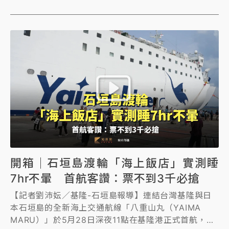
開箱｜石垣島渡輪「海上飯店」實測睡
7hr不暈 首航客讚：票不到3千必搶
【記者劉沛妘／基隆-石垣島報導】連結台灣基隆與日
本石垣島的全新海上交通航線「八重山丸（YAIMA
MARU）」於5月28日深夜11點在基隆港正式首航，約