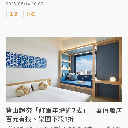
200多名旅客搭乘，載客率約4成。《知新聞》開箱渡
2026/06/14 10:00
輪內部空間，「這房型」最像入住海上飯店！CP值最
生活
旅遊
高！此外，華岡集團總經理洪郁航向《知新聞》透露，
八重山丸未來確實有機會「直航蘇澳港」，但今年來不
及，仍在研究可行性，預計規劃明年啟航。
釜山超夯「訂單年增逾7成」 暑假飯店
百元有找、樂園下殺1折