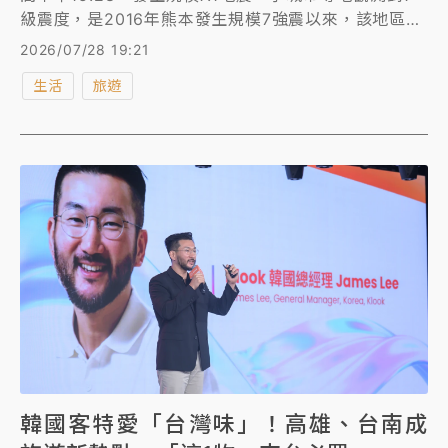
級震度，是2016年熊本發生規模7強震以來，該地區再
次發生大地震。據了解，目前有超過1800名台灣旅客
2026/07/28 19:21
在九州旅遊，觀光署表示，目前並未接獲旅行社通報有
生活
旅遊
團體受到地震影響。Klook則回應，針對受此次地震影
響行程的旅客，凡符合指定適用日期的訂單，將協助辦
理退款；非指定日期的訂單，亦可依商品規範申請延期
或退款。
韓國客特愛「台灣味」！高雄、台南成