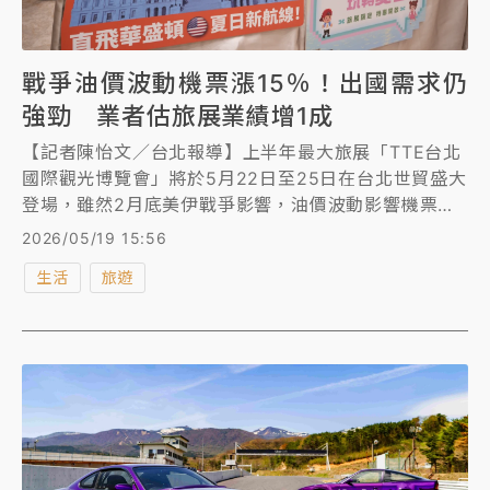
戰爭油價波動機票漲15％！出國需求仍
強勁 業者估旅展業績增1成
【記者陳怡文／台北報導】上半年最大旅展「TTE台北
國際觀光博覽會」將於5月22日至25日在台北世貿盛大
登場，雖然2月底美伊戰爭影響，油價波動影響機票價
格漲幅10至15%，但旅遊業者直言出國需求仍強勁，預
2026/05/19 15:56
估線上線下整體業績能較去年增1至2成，動能為日韓商
生活
旅遊
品持續熱銷、長程線需求回溫，及運動、鐵道、郵輪等
旅遊項目成今年最具潛力黑馬。