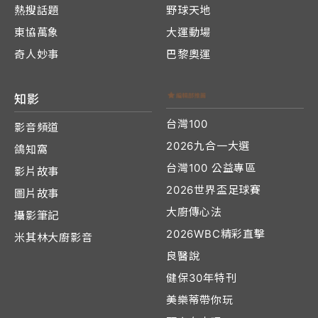
熱搜話題
野球天地
東協萬象
大運動場
奇人妙事
巴黎奧運
知影
台灣100
影音頻道
2026九合一大選
鴿知窩
台灣100 公益專區
影片故事
2026世界盃足球賽
圖片故事
大廚傳心法
攝影筆記
2026WBC精彩直擊
米其林大廚影音
良醫說
健保30年特刊
美樂蒂帶你玩