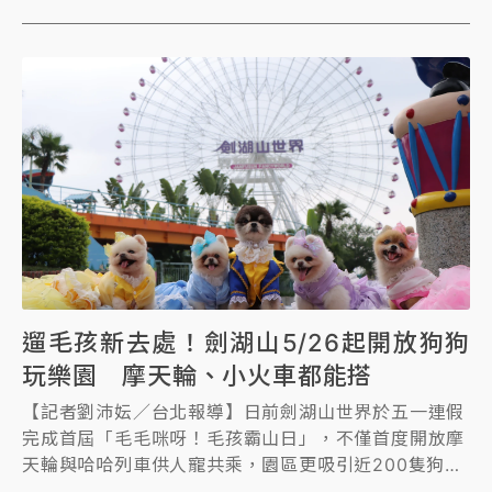
的業者為翔禾旅行社、翔禾旅行社；仍停業中的旅行社
共計有42家。
遛毛孩新去處！劍湖山5/26起開放狗狗
玩樂園 摩天輪、小火車都能搭
【記者劉沛妘／台北報導】日前劍湖山世界於五一連假
完成首屆「毛毛咪呀！毛孩霸山日」，不僅首度開放摩
天輪與哈哈列車供人寵共乘，園區更吸引近200隻狗狗
共襄盛舉，開啟樂園服務的新篇章。對此，劍湖山世界