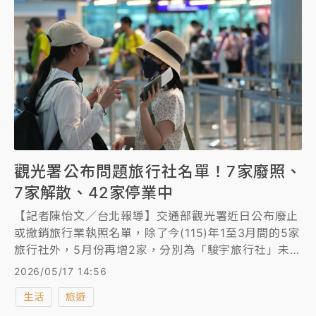
觀光署公布問題旅行社名單！7家廢照、
7家解散、42家停業中
【記者陳怡文／台北報導】交通部觀光署近日公布廢止
或撤銷旅行業執照名單，除了今(115)年1至3月間的5家
旅行社外，5月份再增2家，分別為「駿宇旅行社」未依
規定繳足保證金，「聖運國際旅行社」該公司暫停營業
2026/05/17 14:56
1個月以上，未依規定向交通部觀光署報備逾6個月，另
生活
旅遊
外，經核准解散的旅行社也從之前的5家擴至7家，新增