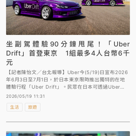
坐副駕體驗90分鐘甩尾！「Uber
Drift」首登東京 1組最多4人台幣6千
元
【記者陳怡文／台北報導】Uber今(5/19)日宣布2026
年6月3日至7月1日，於日本東京限時推出獨特的在地
體驗行程「Uber Drift」。民眾在日本可透過Uber
App預約「Uber Drift」行程，親自於副駕駛座體驗源
2026/05/19 11:31
自日本經典賽車文化「甩尾（Drift）」的震撼魅力，每
生活
旅遊
組可容納1至4人，價格為30,000日圓，約新台幣
5,969元。