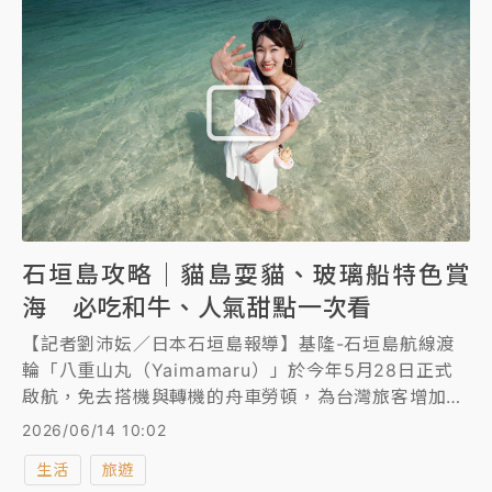
石垣島攻略｜貓島耍貓、玻璃船特色賞
海 必吃和牛、人氣甜點一次看
【記者劉沛妘／日本石垣島報導】基隆-石垣島航線渡
輪「八重山丸（Yaimamaru）」於今年5月28日正式
啟航，免去搭機與轉機的舟車勞頓，為台灣旅客增加全
新「睡醒就到日本」的夜航直達選擇。而石垣島有哪些
2026/06/14 10:02
好吃、好玩？與沖繩有什麼不一樣？《知新聞》記者美
生活
旅遊
樂蒂一次報你知！