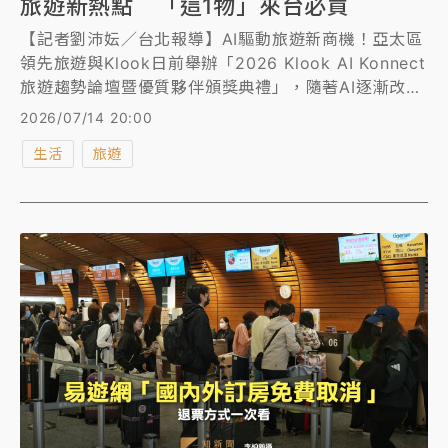
旅遊新熱點 「這1物」來台必買
【記者劉沛妘／台北報導】AI驅動旅遊新商機！亞太區
領先旅遊與Klook日前舉辦「2026 Klook AI Konnect
旅遊趨勢論壇暨優質夥伴頒獎典禮」，隨著AI逐漸改變
旅客搜尋、規劃及消費方式，有高達91%的亞太旅客會
2026/07/14 20:00
使用AI協助規劃旅程；另外，台灣入境旅遊逐漸復甦，
生活
旅遊
根據Klook調查，韓國旅客特愛「台灣味」，旅遊城市
逐漸從大台北延伸至高雄、台南，且「杯袋」竟是韓國
社群討論度最高的台灣必買商品之一！