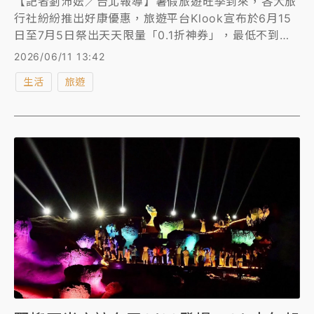
【記者劉沛妘／台北報導】暑假旅遊旺季到來，各大旅
行社紛紛推出好康優惠，旅遊平台Klook宣布於6月15
日至7月5日祭出天天限量「0.1折神券」，最低不到
100元，就能入手全球人氣飯店與行程體驗商品，還有
2026/06/11 13:42
全球樂園1折、交通3折等優惠；另外，可樂旅遊也祭出
生活
旅遊
激省優惠，出國最低免2萬。