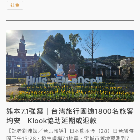
社會
訪，大西一史獲報後隨即中斷行程，並在社群平台上連
發三篇文章跨海調度救援。
熊本7.1強震｜台灣旅行團逾1800名旅客
均安 Klook協助延期或退款
【記者劉沛妘／台北報導】日本熊本今（28）日台灣時
間下午15:28，發生規模7.1地震，宇城市等地觀測到7