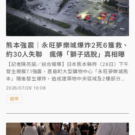
熊本強震｜永旺夢樂城爆炸2死6獲救、
約30人失聯 瘋傳「獅子逃脫」真相曝
【記者陳亮諭／綜合報導】日本熊本縣昨（28日）下午
發生規模7.1強震，嘉島町大型購物中心「永旺夢樂城熊
本」隨後發生爆炸，造成建築物中央區域及2樓部分坍
塌，初步研判地震震損瓦斯設備、導致外洩後起火引
2026/07/29 10:08
爆；目前已確定造成2名20多歲女性罹難、6人獲救，
國際
先前估約20至日30人員工失聯，搜救行動進行中。