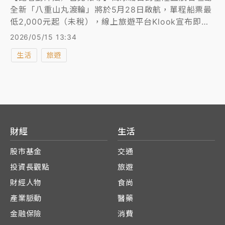
全新「八重山丸渡輪」將於5月28日啟航，單程船票最
低2,000元起（未稅），線上旅遊平台Klook宣布即日
起正式開賣。迎接航線開通，Klook推出石垣島租車7
2026/05/15 13:34
折起優惠及基隆港來回專車接駁，精選石垣島5大必訪
生活
旅遊
行程一次看！
財經
生活
股市基金
交通
投資長觀點
旅遊
財經人物
食尚
產業脈動
醫藥
金融保險
消費