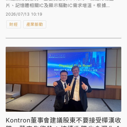
片、記憶體相關IC及顯示驅動IC需求增溫。根據
DIGITIMES發布最新半導體產業研究報告， 2026年第
2026/07/13 10:19
2季在AI ASIC專案放量、記憶體相關IC需求持續強
財經
產業脈動
勁，以及顯示驅動IC市場回溫帶動下，台灣IC設計業者
合計營收可望突破120億美元，年增11.8%。
Kontron董事會建議股東不要接受樺漢收