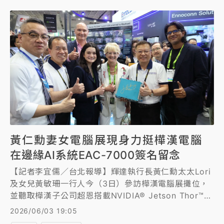
黃仁勳妻女電腦展現身力挺樺漢電腦
在邊緣AI系統EAC-7000簽名留念
【記者李宜儒／台北報導】輝達執行長黃仁勳太太Lori
及女兒黃敏珊一行人今（3日）參訪樺漢電腦展攤位，
並聽取樺漢子公司超恩搭載NVIDIA® Jetson Thor™與
Nemotron代理式AI 模型的高效能邊緣AI系統EAC-
2026/06/03 19:05
7000，同時還留下親筆簽名。