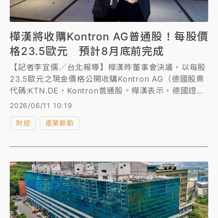
樺漢將收購Kontron AG普通股！每股價
格23.5歐元 預計8月底前完成
【記者李宜儒／台北報導】樺漢昨董事會決議，以每股
23.5歐元之現金價格公開收購Kontron AG（德國股票
代碼:KTN.DE，Kontron普通股。樺漢表示，德國證交
法規定，因樺漢對Kontron的持股比例已跨越30%，故
2026/06/11 10:19
須採用公開收購。此案尚待主管機關相關文件審核，預
財經
產業脈動
計於2026年8月底前完成。