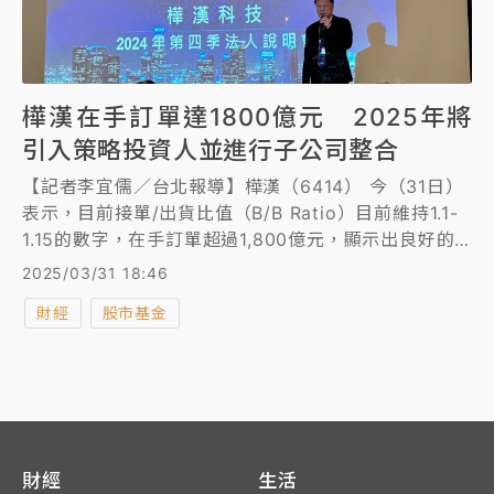
樺漢在手訂單達1800億元 2025年將
引入策略投資人並進行子公司整合
【記者李宜儒／台北報導】樺漢（6414） 今（31日）
表示，目前接單/出貨比值（B/B Ratio）目前維持1.1-
1.15的數字，在手訂單超過1,800億元，顯示出良好的
訂單能見度與出貨能力，2025全年營收、毛利與純益
2025/03/31 18:46
皆可望穩定成長。
財經
股市基金
財經
生活