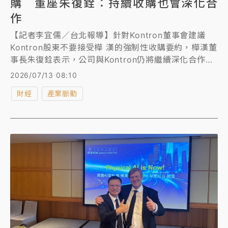
購 董座朱復銓：持續收購也會深化合
作
【記者李宜儒／台北報導】針對Kontron董事會建議
Kontron股東不要接受樺 漢的強制性收購要約，樺漢董
事長朱復銓表示，公司與Kontron仍將繼續深化合作，
收購要約也將繼續進行，具體情況則取決於市場狀況相
2026/07/13 08:10
對於Kontron股價走勢而定。
財經
產業脈動