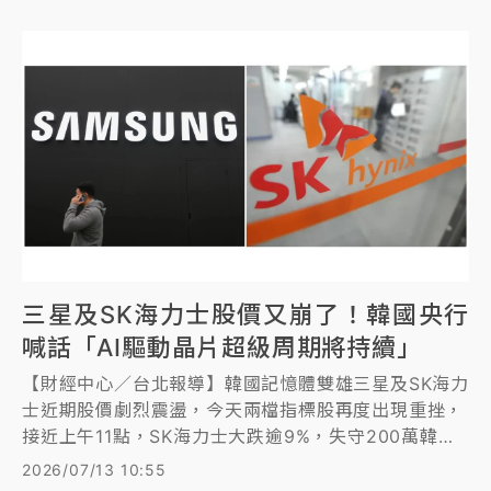
三星及SK海力士股價又崩了！韓國央行
喊話「AI驅動晶片超級周期將持續」
【財經中心／台北報導】韓國記憶體雙雄三星及SK海力
士近期股價劇烈震盪，今天兩檔指標股再度出現重挫，
接近上午11點，SK海力士大跌逾9%，失守200萬韓
元，三星也重挫逾5%，韓股指數下殺4.5%。
2026/07/13 10:55