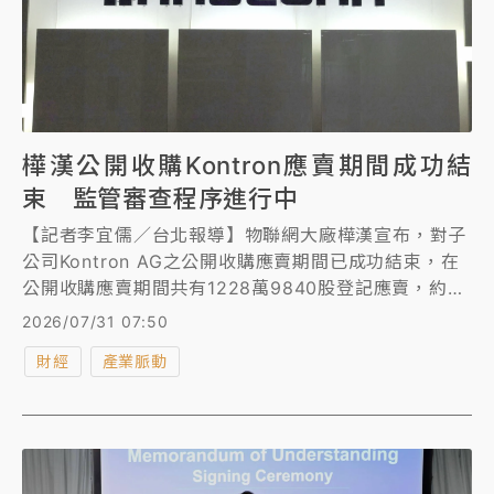
樺漢公開收購Kontron應賣期間成功結
束 監管審查程序進行中
【記者李宜儒／台北報導】物聯網大廠樺漢宣布，對子
公司Kontron AG之公開收購應賣期間已成功結束，在
公開收購應賣期間共有1228萬9840股登記應賣，約占
Kontron已發行股份的19.5%。
2026/07/31 07:50
財經
產業脈動