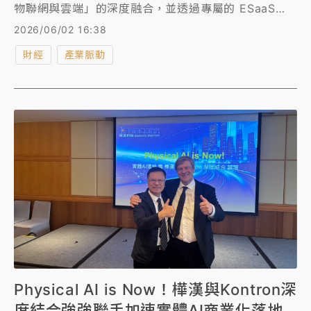
物聯網與雲端」的深度融合，並透過專屬的 ESaaS
(Ennoconn Solution as a Service) 整合方案，以軟
2026/06/02 16:38
硬整合與雲網結合為基石，提供強大的AIoT 服務平
財經
產業脈動
台，以迎接龐大的實體AI商機。
Physical AI is Now！樺漢與Kontron深
度結合強強聯手加速實體AI商業化落地