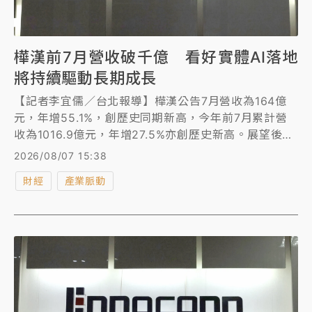
樺漢前7月營收破千億 看好實體AI落地
將持續驅動長期成長
【記者李宜儒／台北報導】樺漢公告7月營收為164億
元，年增55.1%，創歷史同期新高，今年前7月累計營
收為1016.9億元，年增27.5%亦創歷史新高。展望後
市，樺漢表示，強勁營收動能奠基獲利增長，看好實體
2026/08/07 15:38
AI落地將持續驅動公司營運長期成長。
財經
產業脈動