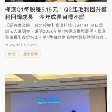
樺漢Q1每股賺5.15元！Q2起毛利回升獲
利回歸成長 今年成長目標不變
【記者蕭文康／台北報導】樺漢科技（6414）今日舉
辦法人說明會，說明2026年第1營運成果與展望。樺漢
董事長朱復銓指出，第1季由於高毛利智慧軟體與方案
業務受到訂單遞延營收貢獻佔比減少、記憶體價格影
2026/05/15 16:12
響、加上Kontron整併一次性費用造成毛利與淨利年
財經
產業脈動
減，本期淨利11.22億元，每股純益5.15元，低於去年
同期的6.02元。展望未來，第2季起隨著遞延訂單出貨
與客戶價格調整，毛利預期將逐季回升，獲利也將回歸
年增。