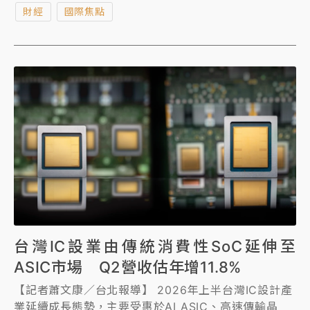
財經
國際焦點
台灣IC設業由傳統消費性SoC延伸至
ASIC市場 Q2營收估年增11.8%
【記者蕭文康／台北報導】 2026年上半台灣IC設計產
業延續成長態勢，主要受惠於AI ASIC、高速傳輸晶