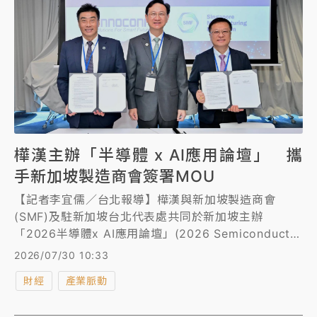
樺漢主辦「半導體 x AI應用論壇」 攜
手新加坡製造商會簽署MOU
【記者李宜儒／台北報導】樺漢與新加坡製造商會
(SMF)及駐新加坡台北代表處共同於新加坡主辦
「2026半導體x AI應用論壇」(2026 Semiconductor
x AI Application Forum)，並於會中與具有60年悠久
2026/07/30 10:33
歷史、擁有超過3000家會員的新加坡製造商會(SMF)
財經
產業脈動
正式簽署合作備忘錄(MOU)。