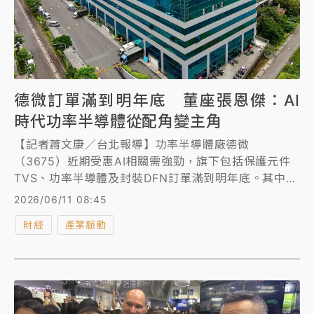
德微訂單滿到明年底 董座張恩傑：AI
時代功率半導體從配角變主角
【記者蕭文康／台北報導】功率半導體廠德微
（3675）近期受惠AI相關需強勁，旗下包括保護元件
TVS、功率半導體及封裝DFN訂單滿到明年底。其中，
德微董事長張恩傑表示，「過去功率半導體被視作可有
2026/06/11 08:45
可無的配角，如今已轉變成不可或缺的主角」，他並強
財經
產業脈動
調技術時間、溫度和濃度控制的know-how是競爭關
鍵，「別人用經驗分析也打造不出我們的產品」，隨著
AI世代來臨，功率半導體將成長為主流產品，營業毛利
可望維持40%以上，且未來兩三年業績、產品多元趨勢
明顯。