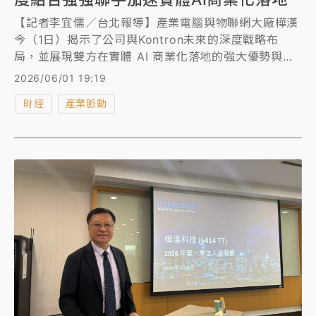
【記者李宜儒／台北報導】產業電腦與物聯網大廠樺漢
今（1日）揭示了公司與Kontron未來的深度戰略布
局，並展現雙方在實體 AI 商業化落地的強大優勢與豐
碩成果。其中將有技術合作、產品整合及市場分工三大
2026/06/01 19:19
綜效，而樺漢更預計未來對 Kontron 的持股比例將提
財經
產業脈動
升至30%以上。