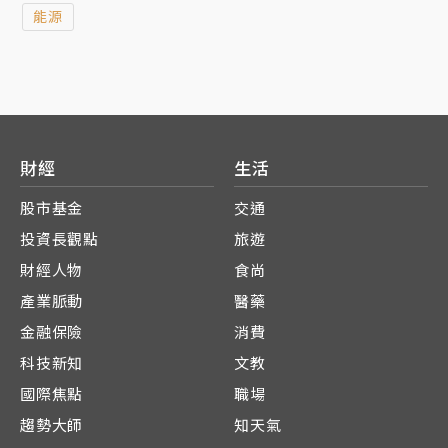
能源
(Co-Innovation Program)」，接軌全球新創社群，
開創多元資源共享的機會，賦能具潛力新創團隊，讓永
續創新的想法持續推進下一個里程碑。
財經
生活
股市基金
交通
投資長觀點
旅遊
財經人物
食尚
產業脈動
醫藥
金融保險
消費
科技新知
文教
國際焦點
職場
趨勢大師
知天氣