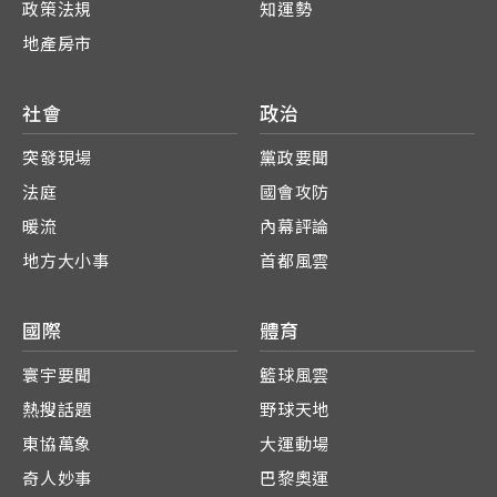
政策法規
知運勢
地產房市
社會
政治
突發現場
黨政要聞
法庭
國會攻防
暖流
內幕評論
地方大小事
首都風雲
國際
體育
寰宇要聞
籃球風雲
熱搜話題
野球天地
東協萬象
大運動場
奇人妙事
巴黎奧運