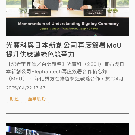
光寶科與日本新創公司再度簽署MoU
提升供應鏈綠色競爭力
【記者李宜儒／台北報導】光寶科（2301）宣布與日
本新創公司Elephantech再度簽署合作備忘錄
（MoU）， 深化雙方在綠色製造戰略合作，於今4月
22日世界地球日宣誓攜手共同實現淨零碳排的永續願
2025/04/22 17:47
景。
財經
產業脈動