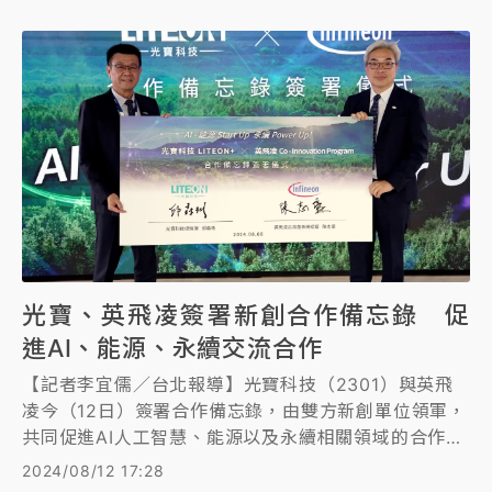
光寶、英飛凌簽署新創合作備忘錄 促
進AI、能源、永續交流合作
【記者李宜儒／台北報導】光寶科技（2301）與英飛
凌今（12日）簽署合作備忘錄，由雙方新創單位領軍，
共同促進AI人工智慧、能源以及永續相關領域的合作交
流。雙方將透過旗下各自的創新平台，光寶
2024/08/12 17:28
「LITEON+新創平台」、英飛凌 「共同創新計畫