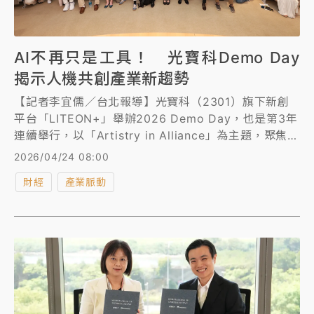
AI不再只是工具！ 光寶科Demo Day
揭示人機共創產業新趨勢
【記者李宜儒／台北報導】光寶科（2301）旗下新創
平台「LITEON+」舉辦2026 Demo Day，也是第3年
連續舉行，以「Artistry in Alliance」為主題，聚焦
Edge AI、AI 晶片、熱感測、功率轉換與 Agentic AI
2026/04/24 08:00
等關鍵技術，展示光寶與全球新創夥伴在人機共創與產
財經
產業脈動
業落地的最新合作成果。