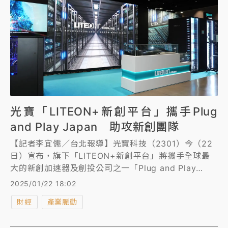
光寶「LITEON+新創平台」攜手Plug
and Play Japan 助攻新創團隊
【記者李宜儒／台北報導】光寶科技（2301）今（22
日）宣布，旗下「LITEON+新創平台」將攜手全球最
大的新創加速器及創投公司之一「Plug and Play
Japan」，聚焦旗下「Deep Tech主題」，相互引薦專
2025/01/22 18:02
注在能源、永續、AI等領域的新創團隊，促進新創生態
財經
產業脈動
圈資源交流與技術共享。