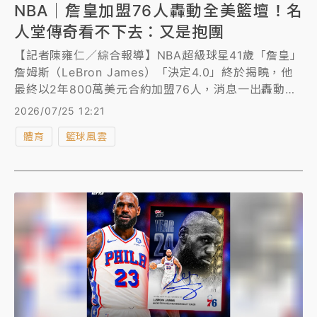
NBA｜詹皇加盟76人轟動全美籃壇！名
人堂傳奇看不下去：又是抱團
【記者陳雍仁／綜合報導】NBA超級球星41歲「詹皇」
詹姆斯（LeBron James）「決定4.0」終於揭曉，他
最終以2年800萬美元合約加盟76人，消息一出轟動全
美籃壇，只是曾在76人效力8個賽季的名人堂傳奇、現
2026/07/25 12:21
任球評「惡漢」巴克利（Charles Barkley）卻看不下
體育
籃球風雲
去，狠酸詹姆斯又是抱團。