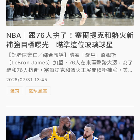
NBA｜跟76人拚了！塞爾提克和熱火新
補強目標曝光 瞄準這位玻璃球星
【記者陳雍仁／綜合報導】隨著「詹皇」詹姆斯
（LeBron James）加盟，76人在東區聲勢大漲，為了
能和76人抗衡，塞爾提克和熱火正展開積極補強，美媒
傳出兩隊現在都有意以底薪網羅「玻璃球星」畢爾
2026/07/31 13:45
（Bradley Beal）。
體育
籃球風雲