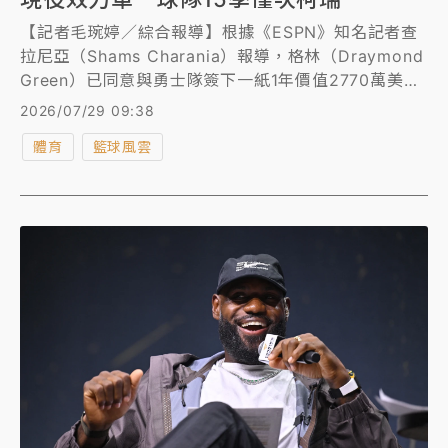
【記者毛琬婷／綜合報導】根據《ESPN》知名記者查
拉尼亞（Shams Charania）報導，格林（Draymond
Green）已同意與勇士隊簽下一紙1年價值2770萬美元
（約新台幣8.8億元）的合約，將迎來他生涯第15個球
2026/07/29 09:38
季。
體育
籃球風雲