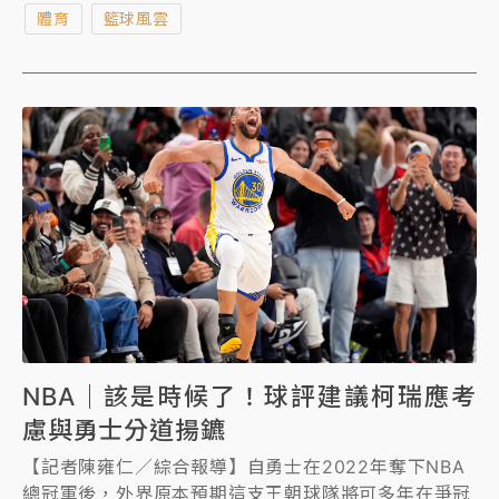
體育
籃球風雲
NBA｜該是時候了！球評建議柯瑞應考
慮與勇士分道揚鑣
【記者陳雍仁／綜合報導】自勇士在2022年奪下NBA
總冠軍後，外界原本預期這支王朝球隊將可多年在爭冠