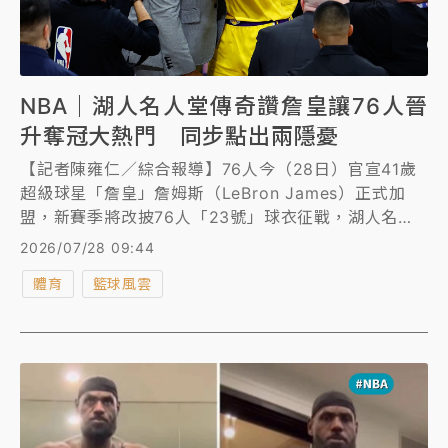
NBA｜湖人名人堂傳奇讚詹皇讓76人晉
升奪冠大熱門 同步點出兩隱憂
【記者陳雍仁／綜合報導】76人今（28日）官宣41歲
超級球星「詹皇」詹姆斯（LeBron James）正式加
盟，新賽季將改披76人「23號」球衣征戰，湖人名人
堂傳奇魔術強森（Magic Johnson）發文大讚76人的
2026/07/28 09:44
休賽季補強，他認為詹姆斯（LeBron James）的加
體育
籃球風雲
入，讓費城一躍成為爭奪總冠軍的大熱門，但也同步點
出兩隱憂。