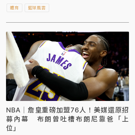
依舊是聯盟頂尖存在，在他加盟後，76人奪冠機率飆
體育
籃球風雲
升，已經超越衛冕軍尼克，躍升聯盟第三。
NBA｜詹皇重磅加盟76人！美媒還原招
募內幕 布朗曾吐槽布朗尼靠爸「上
位」