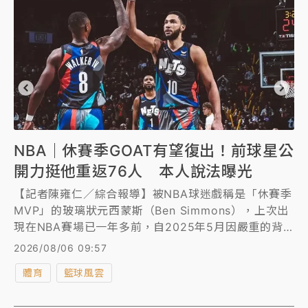
NBA｜休賽季GOAT有望復出！前球星公
開力挺他重返76人 本人說法曝光
【記者陳雍仁／綜合報導】被NBA球迷戲稱是「休賽季
MVP」的玻璃狀元西蒙斯（Ben Simmons），上次出
現在NBA賽場已一年多前，自2025年5月因嚴重的背
傷缺陣後，西蒙斯便選擇暫時離開球場、專心養傷，但
2026/08/06 09:57
近期關於他重返NBA的傳聞鬧得沸沸揚揚，甚至傳出他
體育
籃球風雲
可能回到2016年選秀東家76人引發熱議。