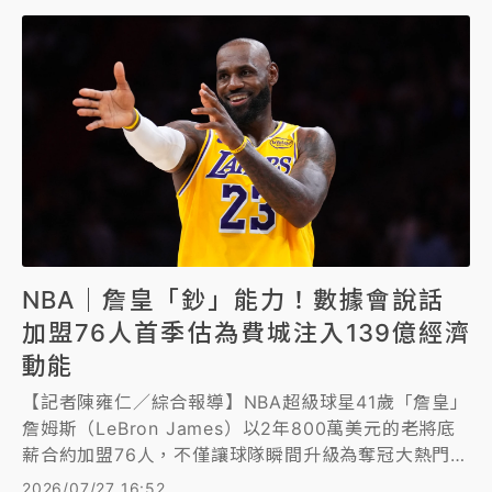
NBA｜詹皇「鈔」能力！數據會說話
加盟76人首季估為費城注入139億經濟
動能
【記者陳雍仁／綜合報導】NBA超級球星41歲「詹皇」
詹姆斯（LeBron James）以2年800萬美元的老將底
薪合約加盟76人，不僅讓球隊瞬間升級為奪冠大熱門，
根據博伊德諮詢公司最新估算，詹姆斯加盟的第一個賽
2026/07/27 16:52