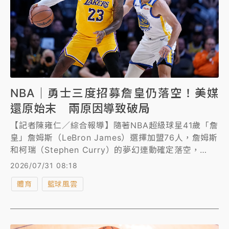
NBA｜勇士三度招募詹皇仍落空！美媒
還原始末 兩原因導致破局
【記者陳雍仁／綜合報導】隨著NBA超級球星41歲「詹
皇」詹姆斯（LeBron James）選擇加盟76人，詹姆斯
和柯瑞（Stephen Curry）的夢幻連動確定落空，
《ESPN》還原今夏勇士猛烈追逐詹姆斯的始末，並提
2026/07/31 08:18
到兩原因導致破局收場。
體育
籃球風雲