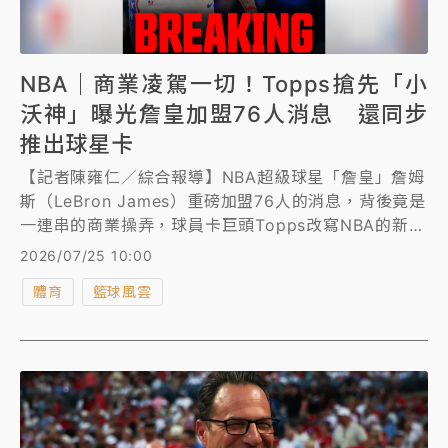
NBA｜商業凌駕一切！Topps搶先「小
沃神」曝光詹皇加盟76人消息 還同步
推出球星卡
【記者陳雍仁／綜合報導】NBA超級球星「詹皇」詹姆
斯（LeBron James）重磅加盟76人的消息，背後竟是
一連串的商業操弄，球員卡巨頭Topps改寫NBA的新聞
傳播歷史，該公司在社群媒體搶先發布詹姆斯身穿76人
2026/07/25 10:00
隊球衣的首張親筆簽名球員卡，搶先曝光詹姆斯轉戰76
體育
籃球風雲
人消息，開創了首次由球員卡公司率先公佈球員轉隊消
息的先例。