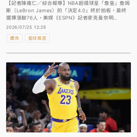
【記者陳雍仁／綜合報導】NBA超級球星「詹皇」詹姆
斯（LeBron James）的「決定4.0」終於拍板，最終
選擇落腳76人，美媒《ESPN》記者麥克曼奈明
（Dave McMenamin）還原76人招募內幕，為了網羅
2026/07/25 12:29
詹姆斯，76人展開了管理層與球員同時出面的多線遊說
體育
籃球風雲
攻勢。