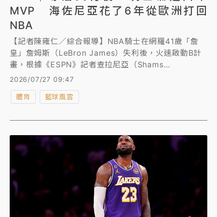
MVP 海佐尼亞花了6年從歐洲打回
NBA
【記者陳雍仁／綜合報導】NBA騎士在網羅41歲「詹
皇」詹姆斯（LeBron James）失利後，火速啟動B計
畫，根據《ESPN》記者查拉尼亞（Shams
Charania）報導，騎士以1年280萬美元的短約，簽下
2026/07/27 09:47
前NBA首輪第5順位、克羅埃西亞前鋒海佐尼亞
體育
籃球風雲
（Mario Hezonja），他在上季勇奪西甲MVP。