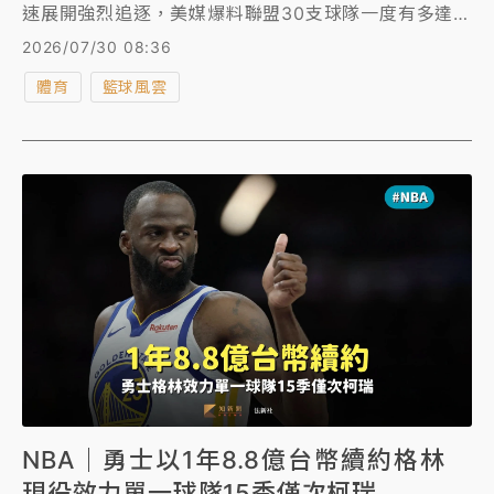
速展開強烈追逐，美媒爆料聯盟30支球隊一度有多達
27隊與詹姆斯的經紀人保羅（Rich Paul）進行接洽，
2026/07/30 08:36
其中不乏一些令人意想不到的潛在買家。
體育
籃球風雲
NBA｜勇士以1年8.8億台幣續約格林
現役效力單一球隊15季僅次柯瑞