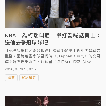
NBA｜為柯瑞叫屈！單打喬喊話勇士：
送他去爭冠球隊吧
【記者陳雍仁／綜合報導】隨著NBA勇士近年面臨戰力
重整，圍繞著當家球星柯瑞（Stephen Curry）的交易
傳聞逐漸浮出水面，前球星「單打喬」強森（Joe
Johnson）近日在節目中談及勇士現狀，開門見山為柯
2026/08/07 08:52
瑞叫屈，向勇士喊話應該考慮將柯瑞交易出去，讓他去
體育
籃球風雲
其他能爭冠的球隊發揮。