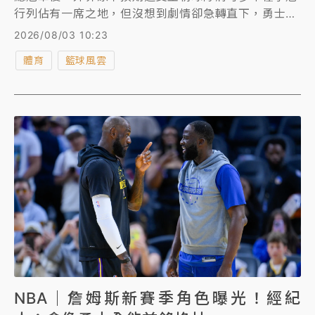
行列佔有一席之地，但沒想到劇情卻急轉直下，勇士自
此便再也未能打進季後賽第二輪，近年來陣容競爭力更
2026/08/03 10:23
是逐漸下滑，縱使38歲的柯瑞（Stephen Curry）依
體育
籃球風雲
然能繳出場均25分以上的頂尖表現，團隊戰績仍不見起
色。
NBA｜詹姆斯新賽季角色曝光！經紀