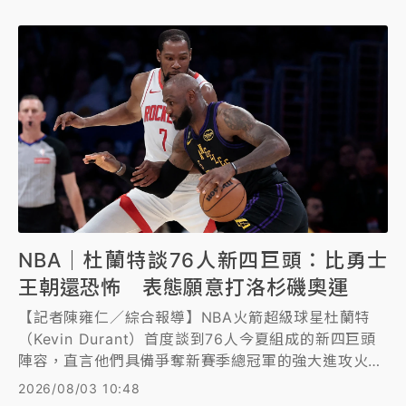
NBA｜杜蘭特談76人新四巨頭：比勇士
王朝還恐怖 表態願意打洛杉磯奧運
【記者陳雍仁／綜合報導】NBA火箭超級球星杜蘭特
（Kevin Durant）首度談到76人今夏組成的新四巨頭
陣容，直言他們具備爭奪新賽季總冠軍的強大進攻火
力，甚至比他效力勇士的兩冠王朝時期更恐怖。
2026/08/03 10:48