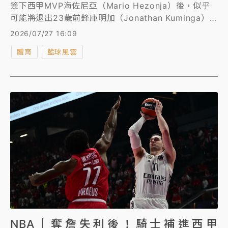
簽下西甲MVP海佐尼亞（Mario Hezonja）後，似乎
可能將退出23歲前鋒庫明加（Jonathan Kuminga）
爭奪戰，讓湖人晉升為庫明加的主要買家，但想要「先
2026/07/27 16:09
簽後換」得到庫明加，湖人還有重重難關需要克服。
體育
籃球風雲
NBA｜奪詹失利後！騎士補進西甲