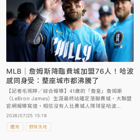
MLB｜詹姆斯降臨費城加盟76人！哈波
感同身受：整座城市都沸騰了
【記者毛琬婷／綜合報導】41歲的「詹皇」詹姆斯
（LeBron James）生涯最終站確定落腳費城，大聯盟
官網報導寫道，相信沒有人比費城人隊球星哈波
（Bryce Harper）更能體會詹姆斯加盟76人的心情。
2026/07/25 15:18
體育
野球天地