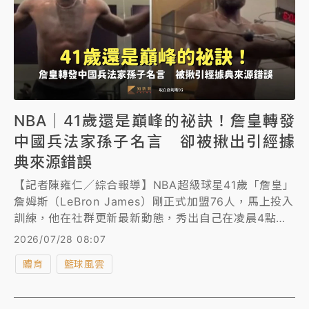
NBA｜41歲還是巔峰的祕訣！詹皇轉發
中國兵法家孫子名言 卻被揪出引經據
典來源錯誤
【記者陳雍仁／綜合報導】NBA超級球星41歲「詹皇」
詹姆斯（LeBron James）剛正式加盟76人，馬上投入
訓練，他在社群更新最新動態，秀出自己在凌晨4點便
起床前往訓練場的影片，讓人再次見識到能夠縱橫NBA
2026/07/28 08:07
賽場23個賽季，除了靠天賦，更重要的自律態度，詹姆
體育
籃球風雲
斯還轉發了自稱出自中國兵法家孫子的名言，惕勵自己
勇往直前。