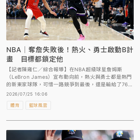
NBA｜奪詹失敗後！熱火、勇士啟動B計
畫 目標都鎖定他
【記者陳雍仁／綜合報導】在NBA超級球星詹姆斯
（LeBron James）宣布動向前，熱火與勇士都是熱門
的新東家球隊，可惜一路競爭到最後，還是輸給了76
人，而在「奪詹」作戰失利後，兩隊都傳出啟動B計
2026/07/25 16:06
畫，目標都鎖定準名人堂球星、中距離大師狄羅仁
體育
籃球風雲
（DeMar DeRozan），預料又將掀起另一波搶人大
戰。