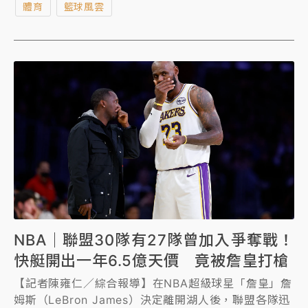
體育
籃球風雲
事成真，NBA傳奇中鋒歐尼爾（Shaquille O'Neal）直
言，詹姆斯將有機會挑戰「5萬分」里程碑。
NBA｜聯盟30隊有27隊曾加入爭奪戰！
快艇開出一年6.5億天價 竟被詹皇打槍
【記者陳雍仁／綜合報導】在NBA超級球星「詹皇」詹
姆斯（LeBron James）決定離開湖人後，聯盟各隊迅