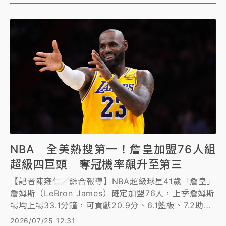
NBA｜全美熱搜第一！詹皇加盟76人組
超級四巨頭 奪冠機率飆升至第三
【記者陳雍仁／綜合報導】NBA超級球星41歲「詹皇」
詹姆斯（LeBron James）確定加盟76人，上季詹姆斯
場均上場33.1分鐘，可貢獻20.9分、6.1籃板、7.2助
攻、1.2抄截及0.6阻攻，投籃命中率高達51.5%，數據
2026/07/25 12:31