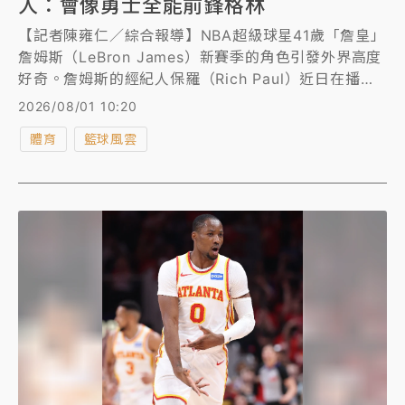
人：會像勇士全能前鋒格林
【記者陳雍仁／綜合報導】NBA超級球星41歲「詹皇」
詹姆斯（LeBron James）新賽季的角色引發外界高度
好奇。詹姆斯的經紀人保羅（Rich Paul）近日在播客
節目《Game Over》中透露，詹姆斯新賽季加盟76人
2026/08/01 10:20
後，將轉型扮演類似勇士隊格林（Draymond
體育
籃球風雲
Green）的角色。