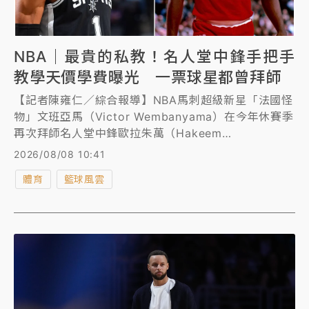
NBA｜最貴的私教！名人堂中鋒手把手
教學天價學費曝光 一票球星都曾拜師
【記者陳雍仁／綜合報導】NBA馬刺超級新星「法國怪
物」文班亞馬（Victor Wembanyama）在今年休賽季
再次拜師名人堂中鋒歐拉朱萬（Hakeem
Olajuwon），精進自己的禁區進攻技能包，展現進步
2026/08/08 10:41
野心。根據美媒報導，歐拉朱萬一對一專屬特訓價碼高
體育
籃球風雲
達每周10萬美元（約台幣323萬元），堪稱是NBA最昂
貴的私教之一。