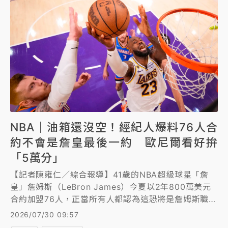
NBA｜油箱還沒空！經紀人爆料76人合
約不會是詹皇最後一約 歐尼爾看好拚
「5萬分」
【記者陳雍仁／綜合報導】41歲的NBA超級球星「詹
皇」詹姆斯（LeBron James）今夏以2年800萬美元
合約加盟76人，正當所有人都認為這恐將是詹姆斯職業
生涯最後一份合約之際，詹姆斯的經紀人保羅（Rich
2026/07/30 09:57
Paul）卻爆料，詹姆斯極可能再打2到4個賽季，若此