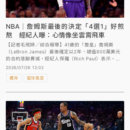
NBA｜詹姆斯最後的決定「4選1」好煎
熬 經紀人曝：心情像坐雲霄飛車
【記者毛琬婷／綜合報導】41歲的「詹皇」詹姆斯
（LeBron James）最後確定以2年、總值800萬美元
的合約落腳費城，經紀人保羅（Rich Paul）表示，詹
姆斯決定的過程，心情都像是在搭雲霄飛車，「我每天
2026/07/26 12:02
都能感受到他的情緒起伏。」
體育
籃球風雲