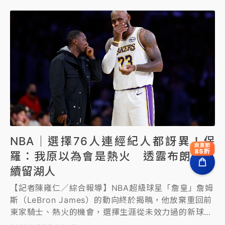
NBA｜選擇76人連經紀人都訝異！保
爽夏節
85折
羅：我原以為會是熱火 透露布朗尼將
續留湖人
【記者陳雍仁／綜合報導】NBA超級球星「詹皇」詹姆
斯（LeBron James）的動向終於揭曉，他放棄重回前
東家騎士、熱火的機會，選擇生涯從未效力過的新球隊
76人，這個「決定4.0」連經紀人保羅（Rich Paul）都