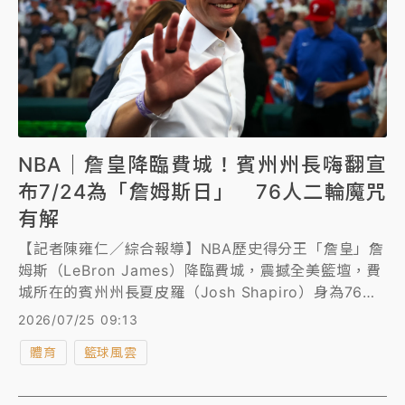
NBA｜詹皇降臨費城！賓州州長嗨翻宣
布7/24為「詹姆斯日」 76人二輪魔咒
有解
【記者陳雍仁／綜合報導】NBA歷史得分王「詹皇」詹
姆斯（LeBron James）降臨費城，震撼全美籃壇，費
城所在的賓州州長夏皮羅（Josh Shapiro）身為76人
的鐵粉更是嗨到不行，他在推特發表聲明公告美國時間
2026/07/25 09:13
7月24日將訂為「詹姆斯日（LeBron James
體育
籃球風雲
Day）」。