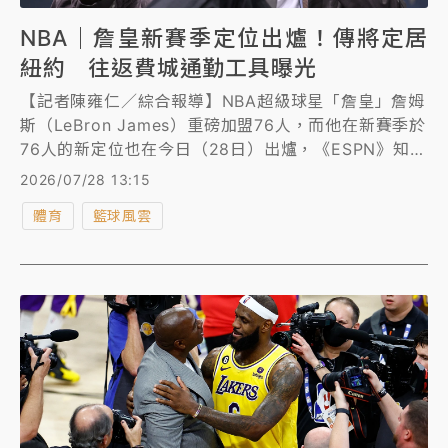
NBA｜詹皇新賽季定位出爐！傳將定居
紐約 往返費城通勤工具曝光
【記者陳雍仁／綜合報導】NBA超級球星「詹皇」詹姆
斯（LeBron James）重磅加盟76人，而他在新賽季於
76人的新定位也在今日（28日）出爐，《ESPN》知名
記者查拉尼亞（Shams Charania）爆料，詹姆斯將在
2026/07/28 13:15
進攻端承擔主控重責，擔任總教練納斯（Nick
體育
籃球風雲
Nurse）戰術體系中的場上指揮官。