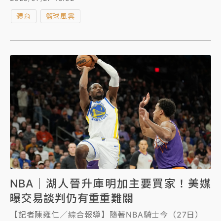
季預計將為費城帶來2.5億至4.3億美元的區域經濟動
體育
籃球風雲
能，再次展現詹姆斯獨一無二的「鈔」能力！
NBA｜湖人晉升庫明加主要買家！美媒
曝交易談判仍有重重難關
【記者陳雍仁／綜合報導】隨著NBA騎士今（27日）