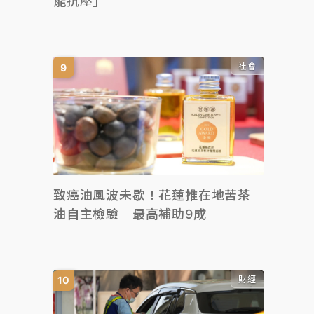
能抗壓」
社會
致癌油風波未歇！花蓮推在地苦茶
油自主檢驗 最高補助9成
財經