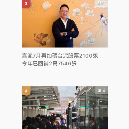
財經
嘉泥7月再加碼台泥股票2100張
今年已回補2萬7546張
生活