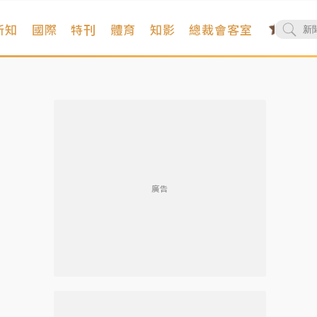
新知
國際
特刊
體育
知影
總裁會客室
廣告