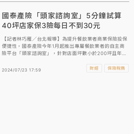
圍正式延伸至餐飲業，放大總體潛在市場（Total
Addressable Market,TAM）、提升營收規模、強化 AI
國泰產險「頭家諮詢室」5分鐘試算
產品與人才布局，並為廣告業務與第三方支付業務注入新
成長動能。本交易尚待主管機關審議核可後生效。
40坪店家保3險每日不到30元
【記者林巧雁／台北報導】為提升餐飲業者商業保險投保
便捷性，國泰產險今年1月起推出專屬餐飲業者的自主商
險平台「頭家諮詢室」，針對店面坪數小於200坪且年營
業額小於1000萬的小型餐飲業者，主打5分鐘快速取得商
業險保障方案及試算保費，包括商業火險、公共意外責任
財經
保險稅務
2024/07/23 17:59
險、產品責任險等。以台北40坪街邊店面為例，投保3項
保障每日不到30元。