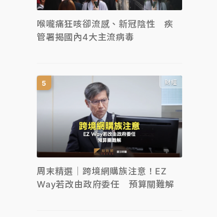
喉嚨痛狂咳卻流感、新冠陰性 疾
管署揭國內4大主流病毒
財經
周末精選｜跨境網購族注意！EZ
Way若改由政府委任 預算關難解