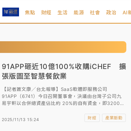
焦點
財經
生活
能源
社會
政治
AI
91APP砸近10億100%收購iCHEF 擴
張版圖至智慧餐飲業
【記者蕭文康／台北報導】SaaS軟體即服務公司
91APP（6741）今日召開董事會，決議由台灣子公司九
易宇軒以合併總資產佔比約 20%的自有資金，即3200
萬美元（約9.96億元新台幣），全現金收購台灣智慧餐飲
科技領導品牌 iCHEF（資廚管理顧問）100% 股權。
財經
產業脈動
2025/11/13 15:24
91APP總經理楊明芳表示，本次併購將使91APP的服務範