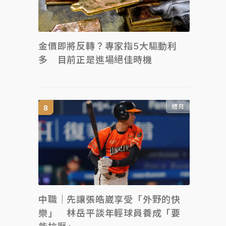
金價即將反轉？專家指5大驅動利
多 目前正是進場絕佳時機
體育
中職｜先讓張皓崴享受「外野的快
樂」 林岳平談年輕球員養成「要