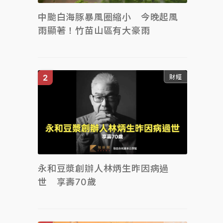
中颱白海豚暴風圈縮小 今晚起風
雨顯著！竹苗山區有大豪雨
財經
永和豆漿創辦人林炳生昨因病過
世 享壽70歲