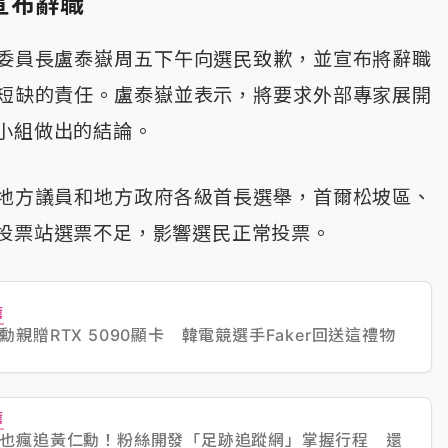
宣布辭職
委員長盧泰嶽周五下午向選民致歉，並宣布將辭職
短缺的責任。盧泰嶽並表示，將要求外部專家展開
小組做出的結論。
地方議員和地方政府各級首長選舉，首爾松坡區、
投票站選票不足，影響選民正常投票。
薦
勳親贈RTX 5090顯卡 韓電競選手Faker回送這禮物
薦
也瘋追黃仁勳！粉絲開發「足跡追蹤網」掌握行程 還