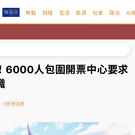
焦點
財經
生活
能源
社會
政治
AI
扣畫面曝光
序複雜 觀旅局回應了
院聲請遭駁 理由曝光
一度塞車 周六起展出延長至晚上7時
6000人包圍開票中心要求
今重開羈押庭
職
到發紫」降雨熱區曝
#熱搜話題
扣畫面曝光
序複雜 觀旅局回應了
院聲請遭駁 理由曝光