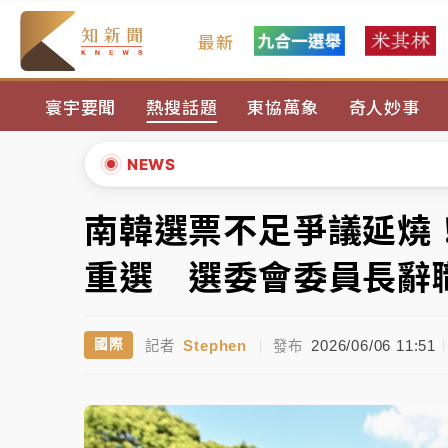
最新
女律師陳昱瑄詐慈濟10億！黃金158kg遭查
寰宇要聞
熱搜話題
東協萬象
奇人妙事
暑假過三周才推「E宿新北打卡趣」！抽獎程
中信慈善基金會想增加董事人數！辜仲諒向法
NEWS
故宮《龍藏經》特展第2檔！今線上預約開賣
南韓選票不足爭議延燒！
▲
台東農業處長涉圖利渡假村！東檢抗告成功 
▼
重選 選委會委員長辭
父親節泡湯了！中颱白海豚雨彈轟3天 「紅
Stephen
2026/06/06 11:51
國際
記者
|
發布
女律師陳昱瑄詐慈濟10億！黃金158kg遭查
暑假過三周才推「E宿新北打卡趣」！抽獎程
中信慈善基金會想增加董事人數！辜仲諒向法