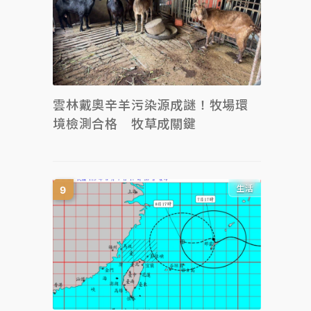
雲林戴奧辛羊污染源成謎！牧場環
境檢測合格 牧草成關鍵
生活