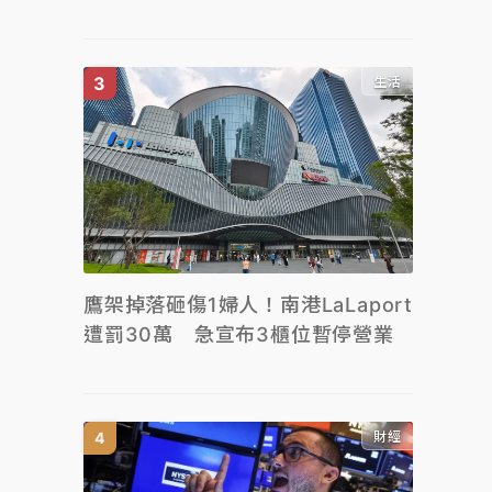
生活
鷹架掉落砸傷1婦人！南港LaLaport
遭罰30萬 急宣布3櫃位暫停營業
財經