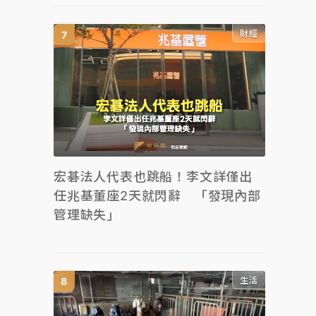
財經
宏碁法人代表也跳船！李文詳僅出
任兆基董座2天就閃辭 「發現內部
管理缺失」
生活