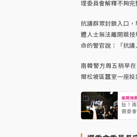
理委員會解釋不夠完
抗議群眾封鎖入口，
體人士無法離開競技
命的警官說：「抗議
南韓警方周五稍早在
爾松坡區蠶室一座投
編輯推
扯！南
選委會