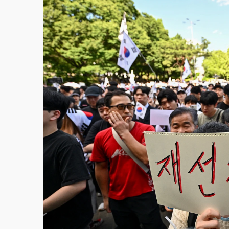
故宮《龍藏經》特展第2檔！今線上預約開賣
台東農業處長涉圖利渡假村！東檢抗告成功 
父親節泡湯了！中颱白海豚雨彈轟3天 「紅