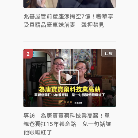
兆基屋管前董座涉掏空7億！奢華享
受買精品豪車送前妻 聲押禁見
社會
專訪｜為唐寶寶棄科技業高薪！單
親爸獨扛15年養育路 兒一句話讓
他眼眶紅了