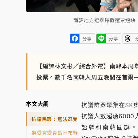
南韓地方選舉爆發選票短缺
分享
分享
【編譯林文彬／綜合外電】南韓本周
投票。數千名南韓人周五晚間在首爾
本文大綱
抗議群眾聚集在SK
抗議人數超過600
抗議民眾：無法忍受
語牌和南韓國旗。
選委會委員長宣布辭