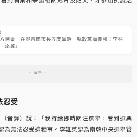
群媒體看到開票和爭議相關影片及貼文，才參加抗議活
薦
方選舉｜在野首爾市長五度當選 執政黨壓倒勝！李在
「添翼」
法忍受
英（音譯）說：「我持續即時關注選舉，看到選票
認為無法忍受這種事。李雄英認為南韓中央選舉管