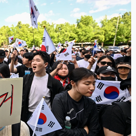
一度塞車 周六起展出延長至晚上7時
今重開羈押庭
到發紫」降雨熱區曝