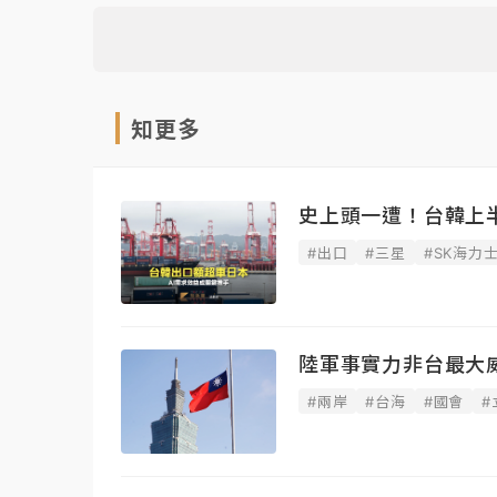
知更多
史上頭一遭！台韓上
#出口
#三星
#SK海力
陸軍事實力非台最大
#兩岸
#台海
#國會
#