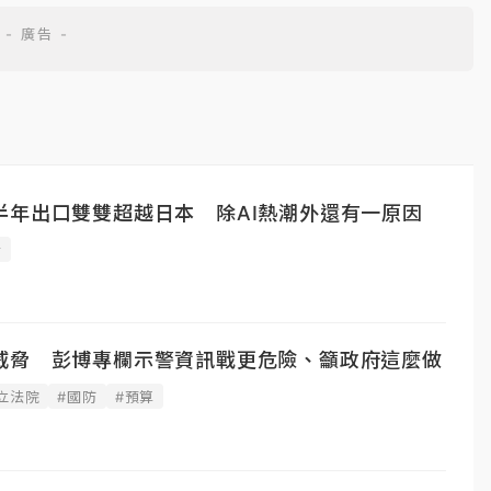
半年出口雙雙超越日本 除AI熱潮外還有一原因
士
威脅 彭博專欄示警資訊戰更危險、籲政府這麼做
立法院
#國防
#預算