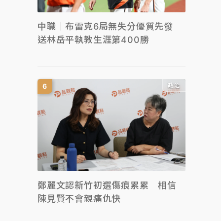
中職｜布雷克6局無失分優質先發
送林岳平執教生涯第400勝
政治
鄭麗文認新竹初選傷痕累累 相信
陳見賢不會親痛仇快