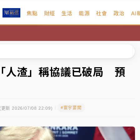
焦點
財經
生活
能源
社會
政治
AI
、明天影響最劇烈
高罰4800＋拖吊費
拖吊 中午開放水門周邊紅黃線停車
遠雄海洋買1送1
「人渣」稱協議已破局 預
部高溫飆38度
、明天影響最劇烈
#寰宇要聞
高罰4800＋拖吊費
(更新 2026/07/08 22:09)
拖吊 中午開放水門周邊紅黃線停車
遠雄海洋買1送1