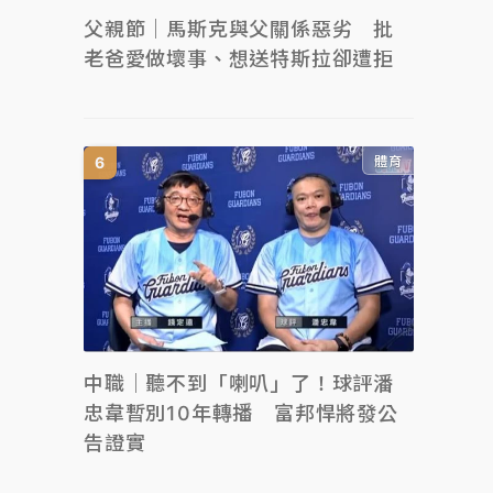
父親節｜馬斯克與父關係惡劣 批
老爸愛做壞事、想送特斯拉卻遭拒
體育
中職｜聽不到「喇叭」了！球評潘
忠韋暫別10年轉播 富邦悍將發公
告證實