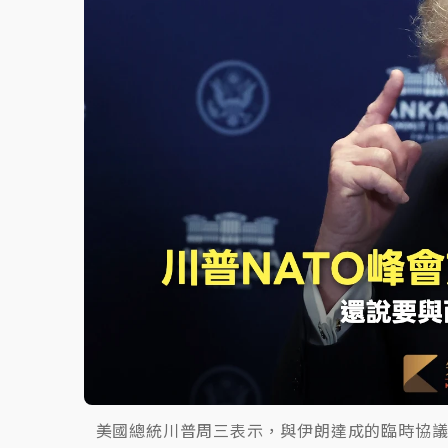
中颱白海豚環流掠北海！今明防劇烈降雨 東
美國總統川普周三表示，與伊朗達成的臨時協