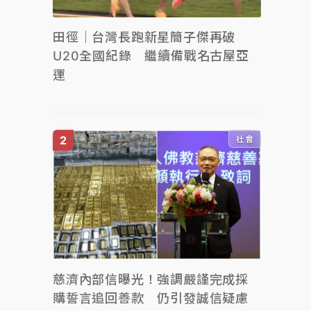
田徑｜台灣長跑新星簡子傑再破
U20全國紀錄 繼續備戰名古屋亞
運
社會
慈濟內部信曝光！強調嚴謹完成採
購誓言追回善款 仍引發誠信疑慮