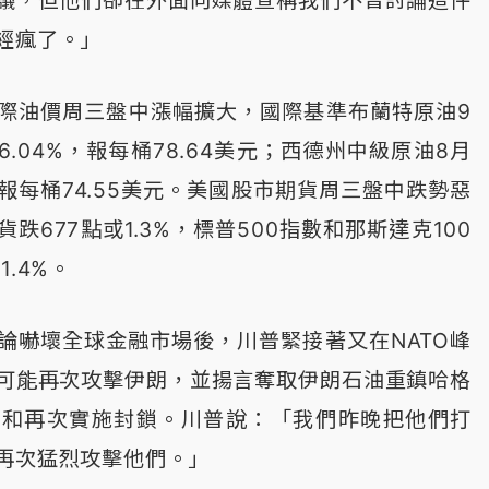
經瘋了。」
際油價周三盤中漲幅擴大，國際基準布蘭特原油9
.04%，報每桶78.64美元；西德州中級原油8月
，報每桶74.55美元。美國股市期貨周三盤中跌勢惡
跌677點或1.3%，標普500指數和那斯達克100
.4%。
論嚇壞全球金融市場後，川普緊接著又在NATO峰
可能再次攻擊伊朗，並揚言奪取伊朗石油重鎮哈格
land）和再次實施封鎖。川普說：「我們昨晚把他們打
再次猛烈攻擊他們。」