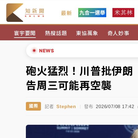
最新
中颱白海豚風雨來了！中部以北防豪雨 今晚
寰宇要聞
熱搜話題
東協萬象
奇人妙事
白海豚逼近！北市水門只出不進 未移置車輛最
白海豚逼近！新北高灘地停車場下午4時強制
NEWS
父親節玩樂園！六福村今明2天「爸爸免費」 
砲火猛烈！川普批伊朗
▲
中颱白海豚環流掠北海！今明防劇烈降雨 東
▼
告周三可能再空襲
中颱白海豚風雨來了！中部以北防豪雨 今晚
Stephen
2026/07/08 17:42
國際
記者
|
發布
白海豚逼近！北市水門只出不進 未移置車輛最
白海豚逼近！新北高灘地停車場下午4時強制
父親節玩樂園！六福村今明2天「爸爸免費」 