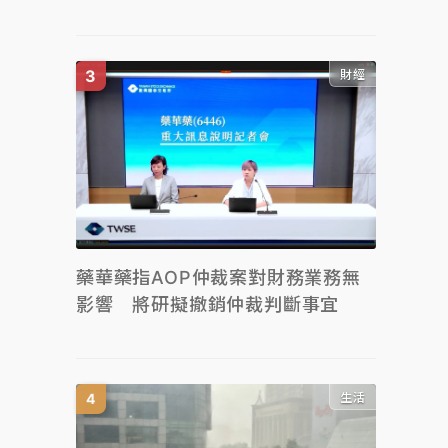
財經
藥華藥指AOP仲裁案對財務業務無
影響 將研擬撤銷仲裁判斷事宜
生活