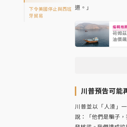
道。」
下令美國停止與西班
牙貿易
編輯推
荷姆茲
油價飆
川普預告可能
川普並以「人渣」
說：「他們是騙子，
發核武。我們達成協