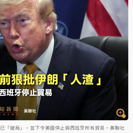
部高溫飆38度
議已「破局」，並下令美國停止與西班牙所有貿易。美聯社