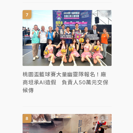
社會
桃園盃籃球賽大量幽靈隊報名！廠
商坦承AI造假 負責人50萬元交保
候傳
生活