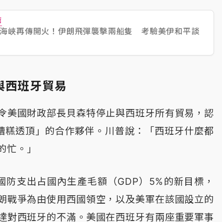
薦
海峽再傳開火！伊朗飛彈襲擊兩船隻 考驗美伊和平談
與西班牙貿易
令美國財政部長貝森特停止與西班牙所有貿易，認
「糟糕透頂」的合作夥伴。川普說：「西班牙什麼都
的忙。」
O國防支出占國內生產毛額（GDP）5%的新目標，
朗戰爭為由使用西國領空，以及美軍在該國設立的
達對西班牙的不滿。美國在西班牙有兩座重要軍事