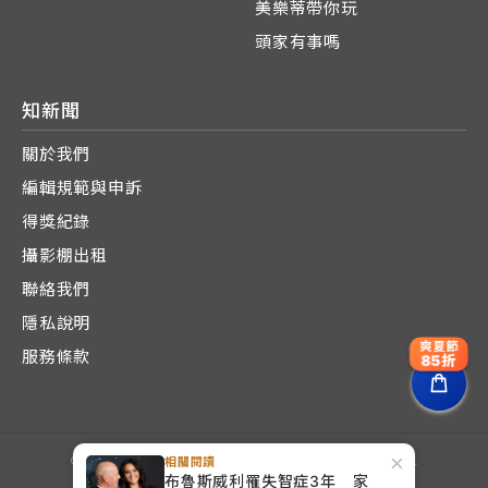
美樂蒂帶你玩
頭家有事嗎
知新聞
關於我們
編輯規範與申訴
得獎紀錄
攝影棚出租
聯絡我們
隱私說明
爽夏節
服務條款
85折
×
© 2024 - 2026
知新聞 Knews
. All Rights Reserved.
相關閱讀
布魯斯威利罹失智症3年 家
由
永新媒體科技股份有限公司
營運管理