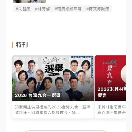
#失智症
#林芳郁
#輕度認知障礙
#阿茲海默症
特刊
2026米其林專
2026 台灣九合一選舉
饗宴
知新聞提供最權威的2026台灣九合一選舉
米其林指南百年之
資料庫。即時掌握六都縣市長、議...
瑞百年三星傳奇、台