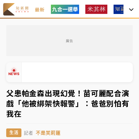
最新
中租控股7月營收創今年新高 前7月獲利成長6%
廣告
獨家｜
和欣客運總裁逝世！少東涉洗錢遭收押 戴手銬
腳鐐提前奔靈堂畫面曝
處置制度大變革！ 證交所今起縮短股票「關禁閉」天
NEWS
數與撮合時間
才續任就飛美國大學面試 清大校長高為元致歉：機會
父患帕金森出現幻覺！苗可麗配合演
到來時引起我的好奇
戲「他被綁架快報警」：爸爸別怕有
白海豚颱風解除海警 西南風來了！4縣市大雨特報、各
▲
我在
地午後雷雨
▼
分析｜
7月營收甫首破單月9000億元下半年續旺指
不是芙莉蓮
生活
記者
標？ 鴻海本週法說法人關注的四大重點