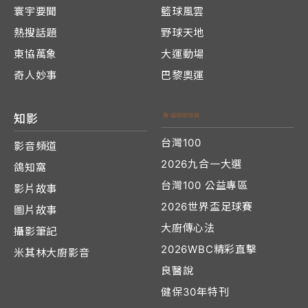
寰宇要聞
籃球風雲
熱搜話題
野球天地
東協萬象
大運動場
奇人妙事
巴黎奧運
知影
台灣100
影音頻道
2026九合一大選
鴿知窩
台灣100 公益專區
影片故事
2026世界盃足球賽
圖片故事
大廚傳心法
攝影筆記
2026WBC精彩直擊
米其林大廚影音
良醫說
健保30年特刊