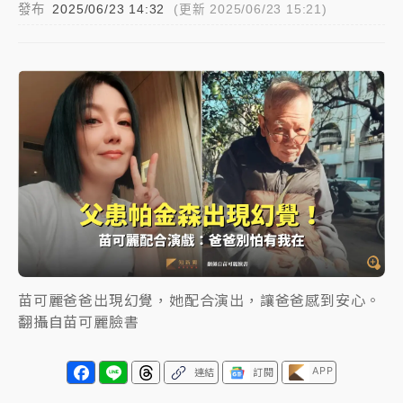
發布
2025/06/23 14:32
(更新 2025/06/23 15:21)
NBA｜
傳奇名帥驚傳離世！曾以「瘋狂籃球」震撼聯
盟 兩大愛徒向他致
中租控股7月營收創今年新高 前7月獲利成長6%
獨家｜
和欣客運總裁逝世！少東涉洗錢遭收押 戴手銬
腳鐐提前奔靈堂畫面曝
處置制度大變革！ 證交所今起縮短股票「關禁閉」天
數與撮合時間
才續任就飛美國大學面試 清大校長高為元致歉：機會
到來時引起我的好奇
苗可麗爸爸出現幻覺，她配合演出，讓爸爸感到安心。
白海豚颱風解除海警 西南風來了！4縣市大雨特報、各
翻攝自苗可麗臉書
地午後雷雨
APP
分析｜
7月營收甫首破單月9000億元下半年續旺指
連結
訂閱
標？ 鴻海本週法說法人關注的四大重點