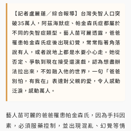
NBA｜
傳奇名帥驚傳離世！曾以「瘋狂籃球」震撼聯
【記者盧麗蓮／綜合報導】台灣失智人口突
盟 兩大愛徒向他致
破35萬人，阿茲海默症、帕金森氏症都屬於
不同的失智症類型。藝人苗可麗透露，爸爸
罹患帕金森氏症後出現幻覺，常常指著角落
說有人，或者說地上都是水要小心走。她從
否定、爭執到現在接受還演戲，認為想盡辦
法拉出來，不如融入他的世界，一句「爸爸
別怕，有我在」表達對父親的愛，令人感動
泛淚，感動萬人。
藝人苗可麗的爸爸罹患帕金森氏，因為手抖因
素，必須服藥控制，並出現混亂、幻覺等情