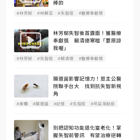
棒的
#林芳郁
#林靜芸
#失智症
#醫療奉獻獎
林芳郁失智後首露面！獲醫療
奉獻獎 賴清德寒暄「要原諒
我喔」
#林芳郁
#失智症
#賴清德
#醫療奉獻獎
腸道菌影響記憶力！恩主公醫
院聯手台大 ​​找到抗失智新視
角
#果蠅
#腸道菌
#記憶
#失智症
#阿茲海默症
別把認知功能退化當老化！掌
握失智前警訊 有望治療逆轉