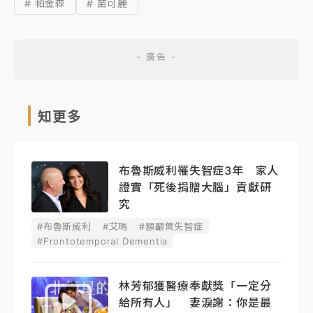
# 帕金森
# 苗可麗
知更多
布魯斯威利罹失智症3年 家人
證實「死後捐贈大腦」貢獻研
究
#布魯斯威利
#艾瑪
#額顳葉失智症
#Frontotemporal Dementia
林芳郁獲醫療奉獻獎「一定分
給所有人」 妻淚謝：你是最