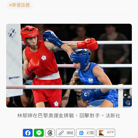
#熱搜話題
女律師陳昱瑄詐慈濟10億！黃金158kg遭查扣畫面曝光
暑假過三周才推「E宿新北打卡趣」！抽獎程序複雜 觀
旅局回應了
中信慈善基金會想增加董事人數！辜仲諒向法院聲請遭
駁 理由曝光
故宮《龍藏經》特展第2檔！今線上預約開賣一度塞車
周六起展出延長至晚上7時
台東農業處長涉圖利渡假村！東檢抗告成功 今重開羈
押庭
父親節泡湯了！中颱白海豚雨彈轟3天 「紅到發紫」降
雨熱區曝
林郁婷在巴黎奧運金牌戰，回擊對手。法新社
APP
連結
訂閱