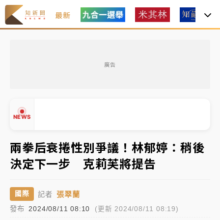
最新
女律師陳昱瑄詐慈濟10億！黃金158kg遭查扣畫面曝光
廣告
暑假過三周才推「E宿新北打卡趣」！抽獎程序複雜 觀
旅局回應了
中信慈善基金會想增加董事人數！辜仲諒向法院聲請遭
NEWS
駁 理由曝光
故宮《龍藏經》特展第2檔！今線上預約開賣一度塞車
兩拳后衰捲性別爭議！林郁婷：稍後
周六起展出延長至晚上7時
決定下一步 克莉芙將提告
台東農業處長涉圖利渡假村！東檢抗告成功 今重開羈
▲
押庭
▼
張翠蘭
國際
記者
父親節泡湯了！中颱白海豚雨彈轟3天 「紅到發紫」降
發布
2024/08/11 08:10
(更新 2024/08/11 08:19)
雨熱區曝