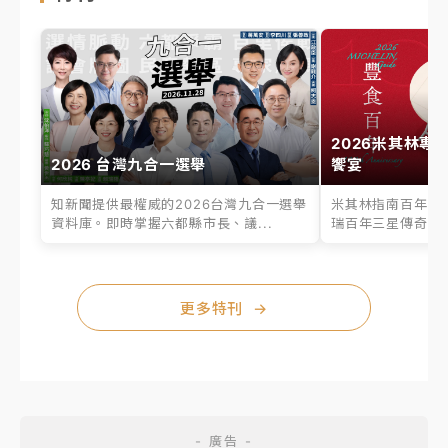
2026米其林專
2026 台灣九合一選舉
饗宴
知新聞提供最權威的2026台灣九合一選舉
米其林指南百年之
資料庫。即時掌握六都縣市長、議...
瑞百年三星傳奇、台
更多特刊
→