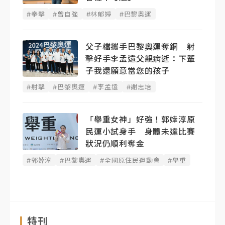
#拳擊
#曾自強
#林郁婷
#巴黎奧運
父子檔攜手巴黎奧運奪銅 射
擊好手李孟遠父親病逝：下輩
子我還願意當您的孩子
#射擊
#巴黎奧運
#李孟遠
#謝志培
「舉重女神」好強！郭婞淳原
民運小試身手 身體未達比賽
狀況仍順利奪金
#郭婞淳
#巴黎奧運
#全國原住民運動會
#舉重
特刊