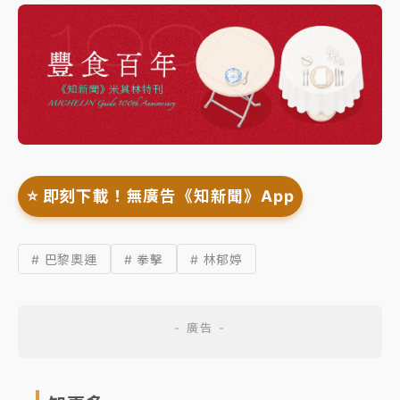
⭐️ 即刻下載！無廣告《知新聞》App
# 巴黎奧運
# 拳擊
# 林郁婷