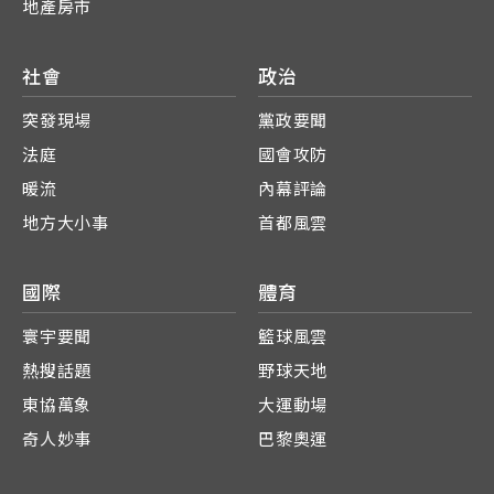
地產房市
社會
政治
突發現場
黨政要聞
法庭
國會攻防
暖流
內幕評論
地方大小事
首都風雲
國際
體育
寰宇要聞
籃球風雲
熱搜話題
野球天地
東協萬象
大運動場
奇人妙事
巴黎奧運