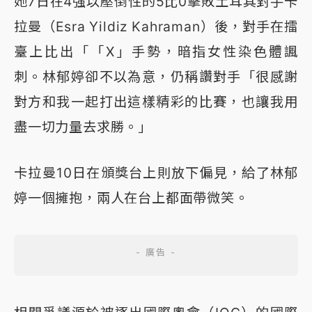
她7日在4強以壓倒性的5比0擊敗土耳其對手卡
拉曼（Esra Yildiz Kahraman）後，對手在擂
臺上比出「「X」手勢，暗指女性染色體諷
刺。林郁婷卻不以為意，仍稱讚對手「很感謝
對方和我一起打出這樣精彩的比賽，也讓我用
盡一切力量去求勝。」
卡拉曼10日在頒獎台上則放下偏見，給了林郁
婷一個擁抱，兩人在台上都面帶微笑。