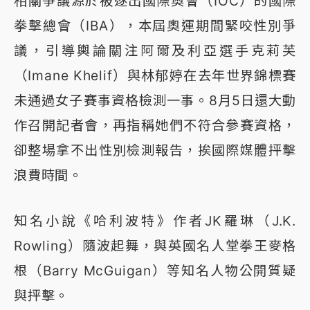
相關爭議源於被逐出國際奧會（IOC）的國際
拳擊總會（IBA），本屆奧運期間緊咬性別爭
議，引導輿論關注阿爾及利亞選手克莉芙
（Imane Khelif）與林郁婷在去年世界錦標賽
未通過女子賽事資格檢測一事。8月5日還大動
作召開記者會，再指稱她們不符合參賽資格，
卻整場拿不出性別檢測報告，挨國際媒體抨擊
浪費時間。
知名小說《哈利波特》作者JK羅琳（J.K.
Rowling）隨波起舞，與英國名人堂拳王麥格
根（Barry McGuigan）等知名人物公開質疑
與抨擊。