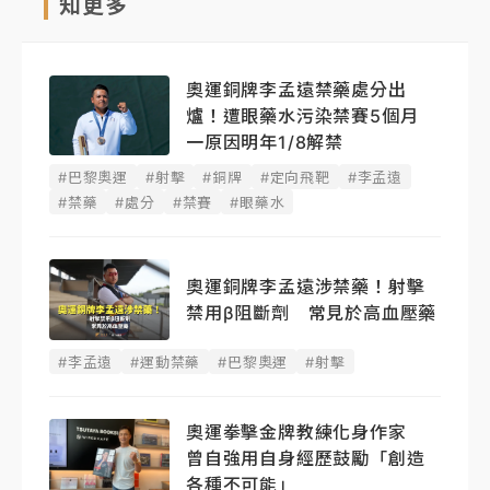
知更多
奧運銅牌李孟遠禁藥處分出
爐！遭眼藥水污染禁賽5個月
一原因明年1/8解禁
#巴黎奧運
#射擊
#銅牌
#定向飛靶
#李孟遠
#禁藥
#處分
#禁賽
#眼藥水
奧運銅牌李孟遠涉禁藥！射擊
禁用β阻斷劑 常見於高血壓藥
#李孟遠
#運動禁藥
#巴黎奧運
#射擊
奧運拳擊金牌教練化身作家
曾自強用自身經歷鼓勵「創造
各種不可能」