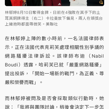
林郁婷8月10日奪得金牌，日前在4強敗在其手下的土
耳其銅牌得主（右二）卡拉曼放下偏見，兩人在頒獎台
上擁抱時都面帶微笑。美聯社
在林郁婷上陣的數小時前，一名法國律師表
示，正在法國代表克莉芙處理相關性別爭議的
網路騷擾法律訴訟。該律師布迪（Nabil
Boudi）透露，哈莉芙已就「嚴重網路騷擾」
提出投訴，「開始一場新的戰鬥，為正義、尊
嚴和榮譽而戰」。
而林郁婷被問及是否會採取類似行動時，她
說：「我將與團隊討論，稍後會決定下一步怎