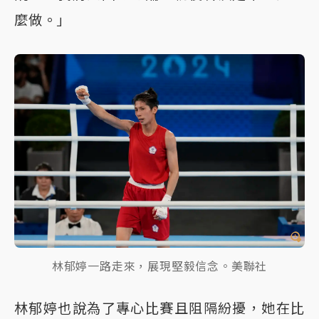
麼做。」
林郁婷一路走來，展現堅毅信念。美聯社
林郁婷也說為了專心比賽且阻隔紛擾，她在比