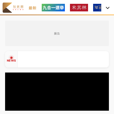
最新
金控第2季海外曝險破31兆創高 日本年增45%居冠
廣告
日職｜
林安可狀態正好卻因左膝疼痛下二軍 日媒感嘆
「好事多磨」
韓股最壞時期已過？大摩估去槓桿完成逾半 波動率降
NEWS
至2個月低
「白海豚」雨炸新北！通報109件災情 侯友宜揭這類災
損最多
白海豚挾豪雨狂炸新北！時雨量破百毫米 水塔、雨棚
▲
砸落毀車
▼
金控第2季海外曝險破31兆創高 日本年增45%居冠