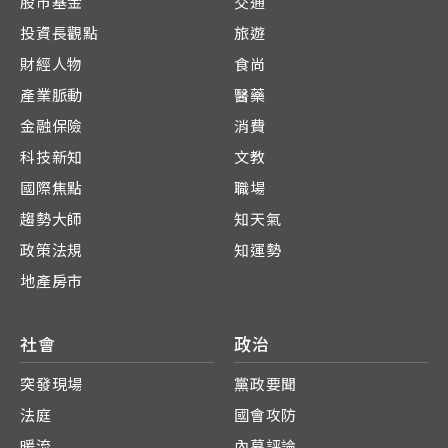
股市基金
交通
投資長觀點
旅遊
財經人物
食尚
產業脈動
醫藥
金融保險
消費
科技新知
文教
國際焦點
職場
趨勢大師
知天氣
政策法規
知運勢
地產房市
社會
政治
突發現場
黨政要聞
法庭
國會攻防
暖流
內幕評論