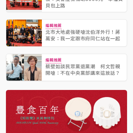
貝包上路
編輯推薦
北市大地處強硬嗆沈伯洋外行！蔣
萬安：我一定跟市府同仁站在一起
編輯推薦
蔡壁如談民眾黨退黨潮 柯文哲親
開嗆：不在中央黨部講來這放話？