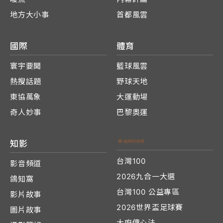
地方大小事
首都風雲
國際
體育
寰宇要聞
籃球風雲
熱搜話題
野球天地
東協萬象
大運動場
奇人妙事
巴黎奧運
知影
台灣100
影音頻道
2026九合一大選
鴿知窩
台灣100 公益專區
影片故事
2026世界盃足球賽
圖片故事
大廚傳心法