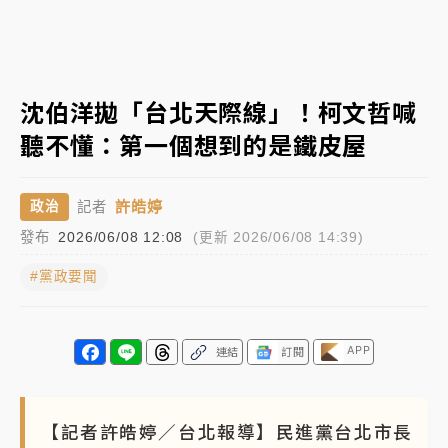
日職｜
林安可狀態正好卻因左膝疼痛下二軍 日媒感嘆
「好事多磨」
韓股最壞時期已過？大摩估去槓桿完成逾半 波動率降
沈伯洋拋「台北天際線」！柯文哲喊
至2個月低
聽不懂：第一個想到的是鐵皮屋
「白海豚」雨炸新北！通報109件災情 侯友宜揭這類災
損最多
許皓婷
政治
記者
白海豚挾豪雨狂炸新北！時雨量破百毫米 水塔、雨棚
發布
2026/06/08 12:08
(更新 2026/06/08 14:39)
砸落毀車
#黨政要聞
APP
連結
訂閱
【記者許皓婷／台北報導】民進黨台北市長