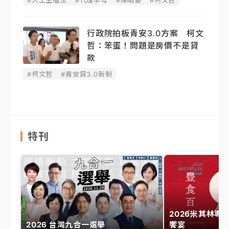
#人工生殖法
#代理孕母
#陳昭姿
#柯文哲
行政院拍板青安3.0方案 柯文
哲：笨蛋！問題是房價不是貸
款
#柯文哲
#青安貸3.0新制
特刊
2026米其林專
2026 台灣九合一選舉
饗宴