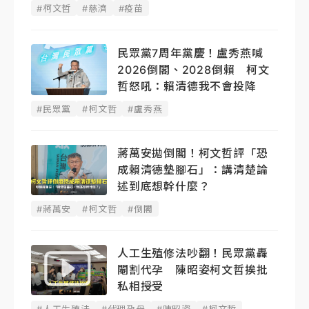
#柯文哲
#慈濟
#疫苗
民眾黨7周年黨慶！盧秀燕喊
2026倒閣、2028倒賴 柯文
哲怒吼：賴清德我不會投降
#民眾黨
#柯文哲
#盧秀燕
蔣萬安拋倒閣！柯文哲評「恐
成賴清德墊腳石」：講清楚論
述到底想幹什麼？
#蔣萬安
#柯文哲
#倒閣
人工生殖修法吵翻！民眾黨轟
閹割代孕 陳昭姿柯文哲挨批
私相授受