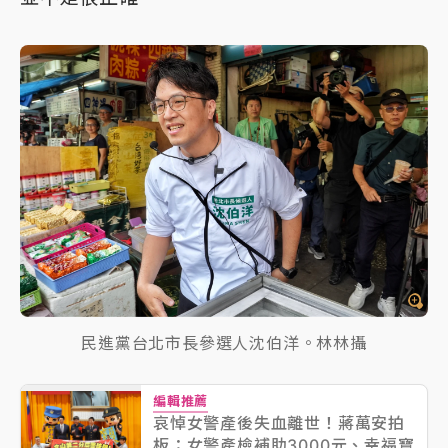
民進黨台北市長參選人沈伯洋。林林攝
編輯推薦
哀悼女警產後失血離世！蔣萬安拍
板：女警產檢補助3000元、幸福寶