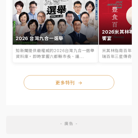
2026米其林專
2026 台灣九合一選舉
饗宴
知新聞提供最權威的2026台灣九合一選舉
米其林指南百年之
資料庫。即時掌握六都縣市長、議...
瑞百年三星傳奇、台
更多特刊
→