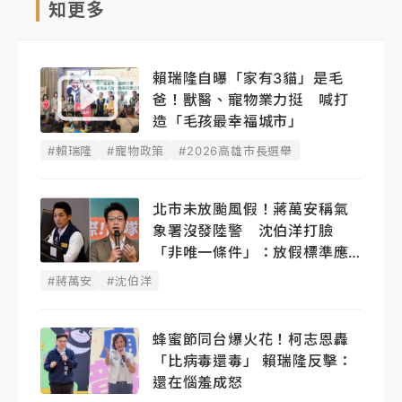
知更多
賴瑞隆自曝「家有3貓」是毛
爸！獸醫、寵物業力挺 喊打
造「毛孩最幸福城市」
#賴瑞隆
#寵物政策
#2026高雄市長選舉
北市未放颱風假！蔣萬安稱氣
象署沒發陸警 沈伯洋打臉
「非唯一條件」：放假標準應
公開透明
#蔣萬安
#沈伯洋
蜂蜜節同台爆火花！柯志恩轟
「比病毒還毒」 賴瑞隆反擊：
還在惱羞成怒