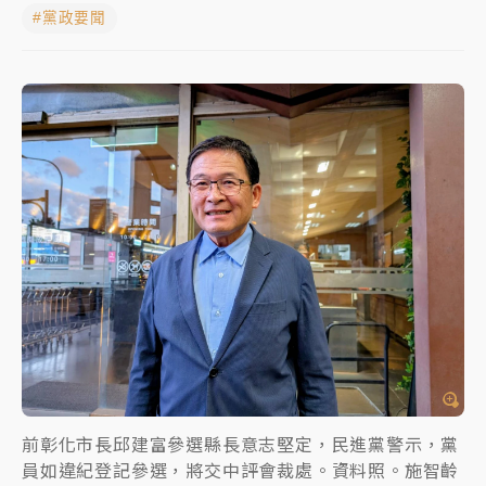
#黨政要聞
白海豚挾豪雨狂炸新北！時雨量破百毫米 水塔、雨棚
砸落毀車
最好玩的父親節！「爸氣集合」出發工程冒險島 邀社
福孩童齊暢玩
強風長浪襲馬祖！「白海豚」逼近劃設警戒區 違規戲
水觀浪恐重罰失血
白海豚瘦身！中部以北防劇烈降水 本周天氣展望「多
雨不穩定」
前彰化市長邱建富參選縣長意志堅定，民進黨警示，黨
員如違紀登記參選，將交中評會裁處。資料照。施智齡