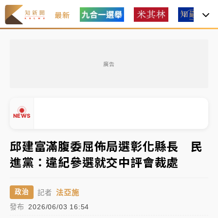
最新
「白海豚」雨炸新北！通報109件災情 侯友宜揭這類災
損最多
廣告
白海豚挾豪雨狂炸新北！時雨量破百毫米 水塔、雨棚
砸落毀車
最好玩的父親節！「爸氣集合」出發工程冒險島 邀社
NEWS
福孩童齊暢玩
強風長浪襲馬祖！「白海豚」逼近劃設警戒區 違規戲
邱建富滿腹委屈佈局選彰化縣長 民
水觀浪恐重罰失血
進黨：違紀參選就交中評會裁處
白海豚瘦身！中部以北防劇烈降水 本周天氣展望「多
▲
雨不穩定」
▼
法亞施
政治
記者
「白海豚」雨炸新北！通報109件災情 侯友宜揭這類災
發布
2026/06/03 16:54
損最多