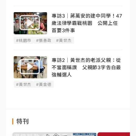
專訪3｜蔣萬安的建中同學！47
歲法律學霸戰桃園 公開上任
首要3件事
#桃園市
#張善政
#黃世杰
專訪2｜黃世杰的老派父親：從
不當面稱讚 父親節3字告白最
強輔選人
#黃世杰
#黃金德
特刊