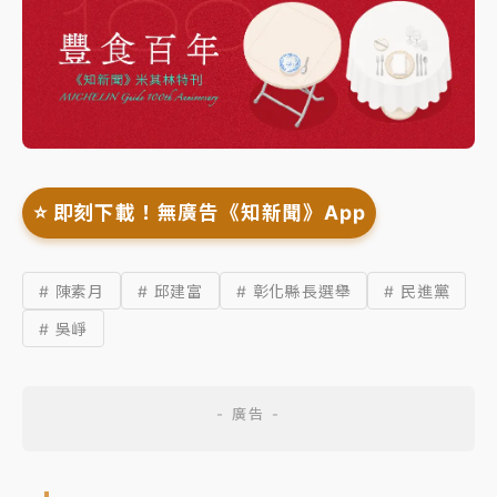
⭐️ 即刻下載！無廣告《知新聞》App
# 陳素月
# 邱建富
# 彰化縣長選舉
# 民進黨
# 吳崢