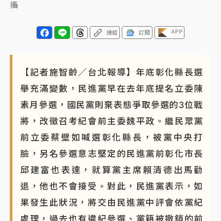
攝
APP
連結
訂閱
【記者施智齡／台北報導】年底彰化縣長選
舉充滿變數，民進黨早在去年底提名立委陳
素月參選，國民黨則棄表態爭取參選的3位戰
將，改徵召考紀會前主委魏平政。繼民眾黨
前立委蔡壁如喊選彰化縣長，被黨中央打
臉，另名參選意志堅定的民進黨前彰化市長
邱建富也表達，就算黨主席賴清德出馬勸
退，他也不會接受。對此，民進黨表示，如
果發生此狀況，將交由民進黨中評會依黨紀
處理，過去也有違紀參選、黨籍被撤銷的前