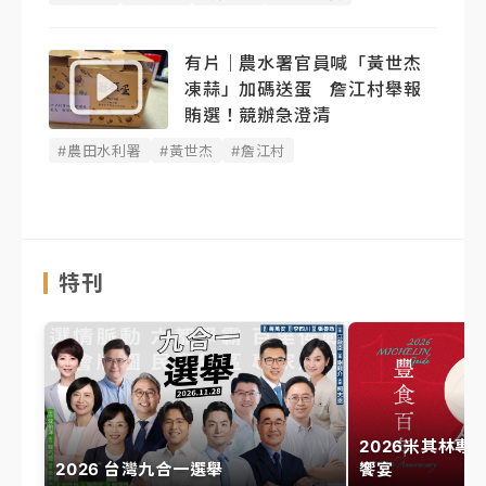
有片｜農水署官員喊「黃世杰
凍蒜」加碼送蛋 詹江村舉報
賄選！競辦急澄清
#農田水利署
#黃世杰
#詹江村
特刊
2026米其林專
2026 台灣九合一選舉
饗宴