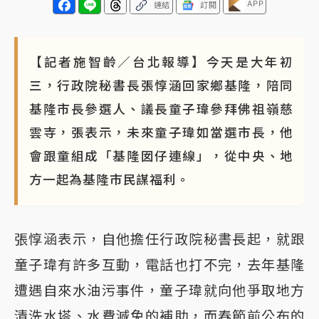
APP
連結
訂閱
【記者施智齡／台北報導】今天是大年初
三，行政院秘書長張惇涵回家鄉基隆，陪同
基隆市長參選人、議長童子瑋參拜佛祖嶺慈
雲寺，張表示，未來童子瑋如當選市長，他
會跟童組成「基隆囡仔連線」，從中央、地
方一起為基隆市民謀福利。
張惇涵表示，自他擔任行政院秘書長起，就跟
童子瑋有許多互動，電話也打不完，去年基隆
遭遇自來水油污事件，童子瑋就向他爭取地方
清洗水塔、水費減免的補助，而春節前公布的