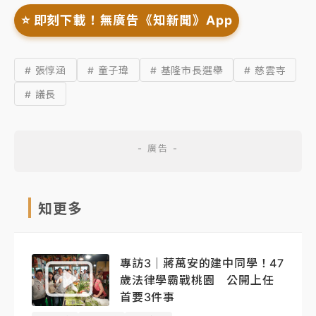
⭐️ 即刻下載！無廣告《知新聞》App
# 張惇涵
# 童子瑋
# 基隆市長選舉
# 慈雲寺
# 議長
知更多
專訪3｜蔣萬安的建中同學！47
歲法律學霸戰桃園 公開上任
首要3件事