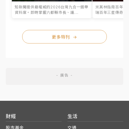
知新聞提供最權威的2026台灣九合一選舉
米其林指南百年之
資料庫。即時掌握六都縣市長、議...
瑞百年三星傳奇、台
更多特刊
→
財經
生活
股市基金
交通