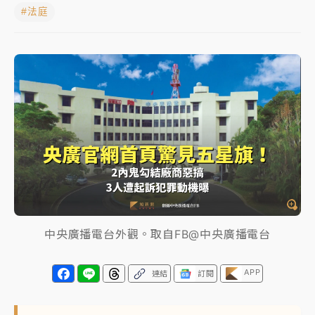
#法庭
NBA｜
傳奇名帥驚傳離世！曾以「瘋狂籃球」震撼聯
盟 兩大愛徒向他致
中租控股7月營收創今年新高 前7月獲利成長6%
獨家｜
和欣客運總裁逝世！少東涉洗錢遭收押 戴手銬
腳鐐提前奔靈堂畫面曝
處置制度大變革！ 證交所今起縮短股票「關禁閉」天
數與撮合時間
才續任就飛美國大學面試 清大校長高為元致歉：機會
到來時引起我的好奇
中央廣播電台外觀。取自FB@中央廣播電台
白海豚颱風解除海警 西南風來了！4縣市大雨特報、各
地午後雷雨
APP
連結
訂閱
分析｜
7月營收甫首破單月9000億元下半年續旺指
標？ 鴻海本週法說法人關注的四大重點