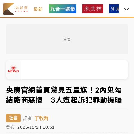
最新
中租控股7月營收創今年新高 前7月獲利成長6%
廣告
獨家｜
和欣客運總裁逝世！少東涉洗錢遭收押 戴手銬
腳鐐提前奔靈堂畫面曝
處置制度大變革！ 證交所今起縮短股票「關禁閉」天
NEWS
數與撮合時間
才續任就飛美國大學面試 清大校長高為元致歉：機會
央廣官網首頁驚見五星旗！2內鬼勾
到來時引起我的好奇
結廠商惡搞 3人遭起訴犯罪動機曝
白海豚颱風解除海警 西南風來了！4縣市大雨特報、各
▲
地午後雷雨
▼
丁牧群
社會
記者
分析｜
7月營收甫首破單月9000億元下半年續旺指
發布
2025/11/24 10:51
標？ 鴻海本週法說法人關注的四大重點