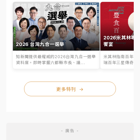
2026米其林專
2026 台灣九合一選舉
饗宴
知新聞提供最權威的2026台灣九合一選舉
米其林指南百年之
資料庫。即時掌握六都縣市長、議...
瑞百年三星傳奇、台
更多特刊
→