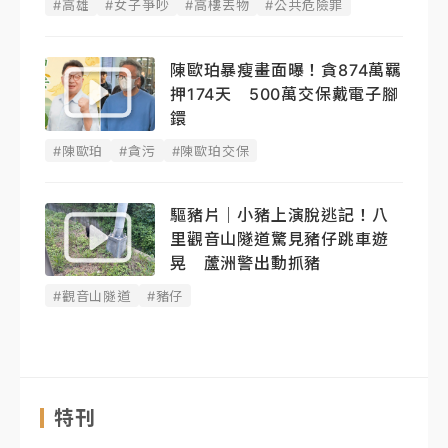
#高雄
#女子爭吵
#高樓丟物
#公共危險罪
陳歐珀暴瘦畫面曝！貪874萬羈
押174天 500萬交保戴電子腳
鐶
#陳歐珀
#貪污
#陳歐珀交保
驅豬片｜小豬上演脫逃記！八
里觀音山隧道驚見豬仔跳車遊
晃 蘆洲警出動抓豬
#觀音山隧道
#豬仔
特刊