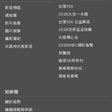
台灣100
影音頻道
2026九合一大選
鴿知窩
台灣100 公益專區
影片故事
2026世界盃足球賽
圖片故事
大廚傳心法
攝影筆記
2026WBC精彩直擊
米其林大廚影音
良醫說
健保30年特刊
美樂蒂帶你玩
頭家有事嗎
知新聞
關於我們
編輯規範與申訴