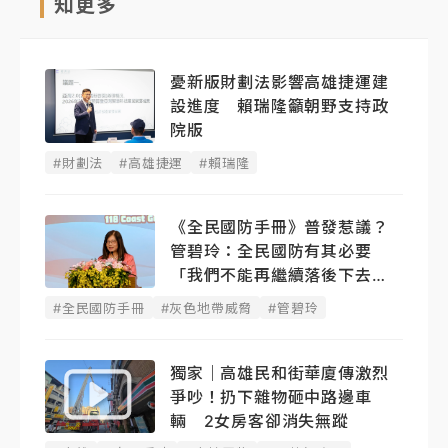
知更多
憂新版財劃法影響高雄捷運建
設進度 賴瑞隆籲朝野支持政
院版
#財劃法
#高雄捷運
#賴瑞隆
《全民國防手冊》普發惹議？
管碧玲：全民國防有其必要
「我們不能再繼續落後下去
了！」
#全民國防手冊
#灰色地帶威脅
#管碧玲
獨家｜高雄民和街華廈傳激烈
爭吵！扔下雜物砸中路邊車
輛 2女房客卻消失無蹤