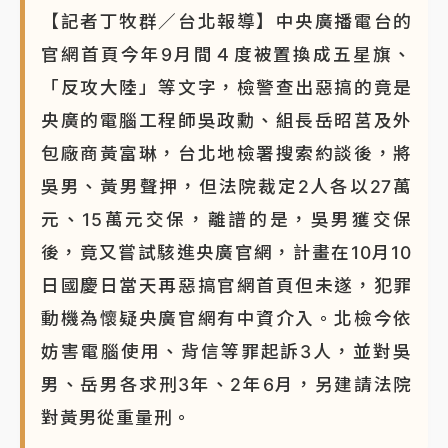
【記者丁牧群／台北報導】中央廣播電台的
NBA｜
傳奇名帥驚傳離世！曾以「瘋狂籃球」震撼聯
盟 兩大愛徒向他致
官網首頁今年9月間４度被置換成五星旗、
「反攻大陸」等文字，檢警查出惡搞的竟是
央廣的電腦工程師吳政勳、組長岳昭莒及外
包廠商黃富琳，台北地檢署搜索約談後，將
吳男、黃男聲押，但法院裁定2人各以27萬
元、15萬元交保，離譜的是，吳男獲交保
後，竟又嘗試駭進央廣官網，計畫在10月10
日國慶日當天再惡搞官網首頁但未遂，犯罪
動機為懷疑央廣官網有中資介入。北檢今依
妨害電腦使用、背信等罪起訴3人，並對吳
男、岳男各求刑3年、2年6月，另建請法院
對黃男從重量刑。