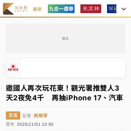
最新
女律師陳昱瑄詐慈濟10億！黃金158kg遭查扣畫面曝光
廣告
暑假過三周才推「E宿新北打卡趣」！抽獎程序複雜 觀
旅局回應了
中信慈善基金會想增加董事人數！辜仲諒向法院聲請遭
NEWS
駁 理由曝光
故宮《龍藏經》特展第2檔！今線上預約開賣一度塞車
邀國人再次玩花東！觀光署推雙人3
周六起展出延長至晚上7時
天2夜免4千 再抽iPhone 17、汽車
台東農業處長涉圖利渡假村！東檢抗告成功 今重開羈
▲
押庭
▼
美樂蒂
生活
記者
父親節泡湯了！中颱白海豚雨彈轟3天 「紅到發紫」降
發布
2025/11/01 10:50
雨熱區曝