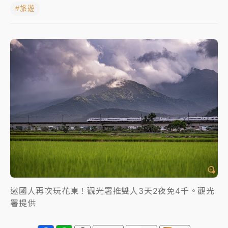
#旅遊
女律師陳昱瑄詐慈濟10億！黃金158kg遭查扣畫面曝光
暑假過三周才推「E宿新北打卡趣」！抽獎程序複雜 觀
旅局回應了
中信慈善基金會想增加董事人數！辜仲諒向法院聲請遭
駁 理由曝光
故宮《龍藏經》特展第2檔！今線上預約開賣一度塞車
周六起展出延長至晚上7時
台東農業處長涉圖利渡假村！東檢抗告成功 今重開羈
押庭
父親節泡湯了！中颱白海豚雨彈轟3天 「紅到發紫」降
雨熱區曝
邀國人再次玩花東！觀光署推雙人3天2夜免4千。觀光
署提供