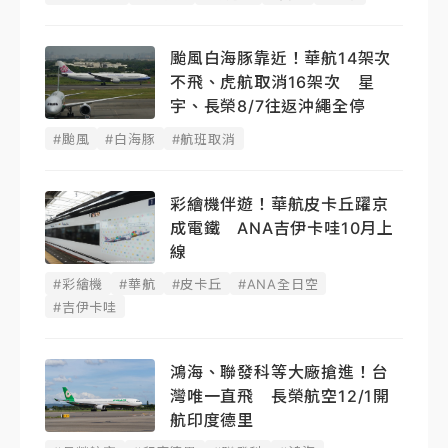
颱風白海豚靠近！華航14架次
不飛、虎航取消16架次 星
宇、長榮8/7往返沖繩全停
#颱風
#白海豚
#航班取消
彩繪機伴遊！華航皮卡丘躍京
成電鐵 ANA吉伊卡哇10月上
線
#彩繪機
#華航
#皮卡丘
#ANA全日空
#吉伊卡哇
鴻海、聯發科等大廠搶進！台
灣唯一直飛 長榮航空12/1開
航印度德里