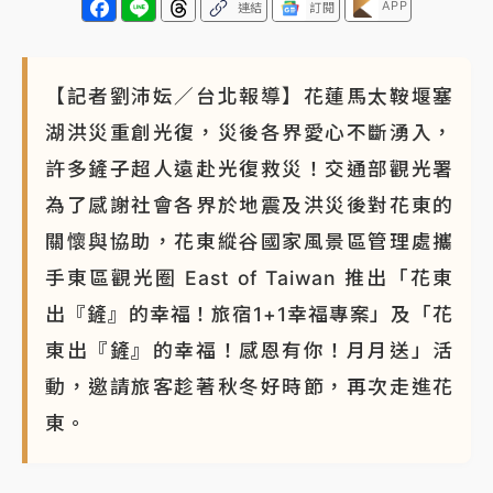
APP
連結
訂閱
【記者劉沛妘／台北報導】花蓮馬太鞍堰塞
湖洪災重創光復，災後各界愛心不斷湧入，
許多鏟子超人遠赴光復救災！交通部觀光署
為了感謝社會各界於地震及洪災後對花東的
關懷與協助，花東縱谷國家風景區管理處攜
手東區觀光圈 East of Taiwan 推出「花東
出『鏟』的幸福！旅宿1+1幸福專案」及「花
東出『鏟』的幸福！感恩有你！月月送」活
動，邀請旅客趁著秋冬好時節，再次走進花
東。