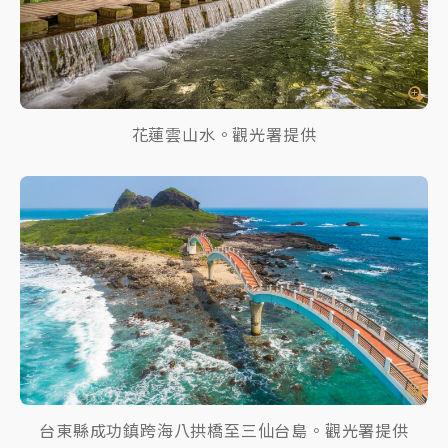
花蓮雲山水。觀光署提供
台東縣成功鎮跨海八拱橋至三仙台島。觀光署提供