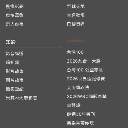
熱搜話題
野球天地
東協萬象
大運動場
奇人妙事
巴黎奧運
知影
台灣100
影音頻道
2026九合一大選
鴿知窩
台灣100 公益專區
影片故事
2026世界盃足球賽
圖片故事
大廚傳心法
攝影筆記
2026WBC精彩直擊
米其林大廚影音
良醫說
健保30年特刊
美樂蒂帶你玩