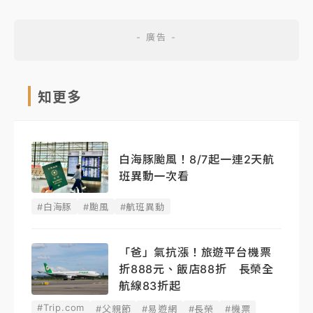
知更多
白海豚颱風！8/7起一連2天航
班異動一次看
#白海豚
#颱風
#航班異動
「爸」氣抗漲！旅遊平台機票
折888元、飯店88折 長榮全
航線83折起
#Trip.com
#父親節
#易遊網
#長榮
#機票