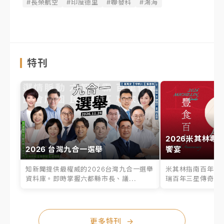
#長榮航空
#印度德里
#聯發科
#鴻海
特刊
2026米其林專
2026 台灣九合一選舉
饗宴
知新聞提供最權威的2026台灣九合一選舉
米其林指南百年之
資料庫。即時掌握六都縣市長、議...
瑞百年三星傳奇、台
更多特刊
→