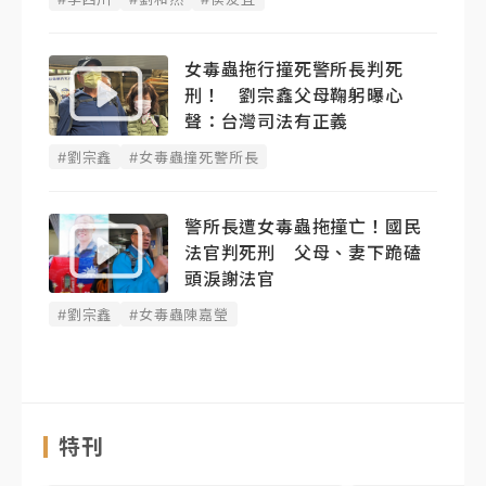
女毒蟲拖行撞死警所長判死
刑！ 劉宗鑫父母鞠躬曝心
聲：台灣司法有正義
#劉宗鑫
#女毒蟲撞死警所長
警所長遭女毒蟲拖撞亡！國民
法官判死刑 父母、妻下跪磕
頭淚謝法官
#劉宗鑫
#女毒蟲陳嘉瑩
特刊