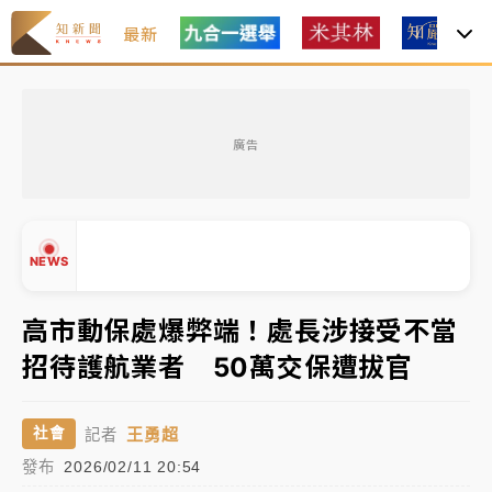
最新
女律師陳昱瑄詐慈濟10億！黃金158kg遭查扣畫面曝光
廣告
暑假過三周才推「E宿新北打卡趣」！抽獎程序複雜 觀
旅局回應了
中信慈善基金會想增加董事人數！辜仲諒向法院聲請遭
NEWS
駁 理由曝光
故宮《龍藏經》特展第2檔！今線上預約開賣一度塞車
高市動保處爆弊端！處長涉接受不當
周六起展出延長至晚上7時
招待護航業者 50萬交保遭拔官
台東農業處長涉圖利渡假村！東檢抗告成功 今重開羈
▲
押庭
▼
王勇超
社會
記者
父親節泡湯了！中颱白海豚雨彈轟3天 「紅到發紫」降
發布
2026/02/11 20:54
雨熱區曝