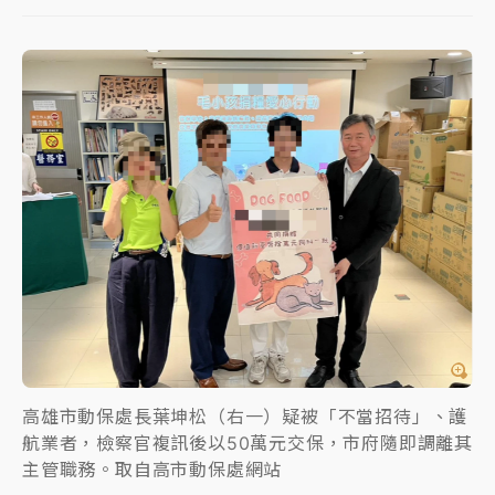
女律師陳昱瑄詐慈濟10億！黃金158kg遭查扣畫面曝光
暑假過三周才推「E宿新北打卡趣」！抽獎程序複雜 觀
旅局回應了
中信慈善基金會想增加董事人數！辜仲諒向法院聲請遭
駁 理由曝光
故宮《龍藏經》特展第2檔！今線上預約開賣一度塞車
周六起展出延長至晚上7時
台東農業處長涉圖利渡假村！東檢抗告成功 今重開羈
押庭
父親節泡湯了！中颱白海豚雨彈轟3天 「紅到發紫」降
雨熱區曝
高雄市動保處長葉坤松（右一）疑被「不當招待」、護
航業者，檢察官複訊後以50萬元交保，市府隨即調離其
主管職務。取自高市動保處網站