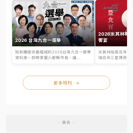
2026米其林專
2026 台灣九合一選舉
饗宴
知新聞提供最權威的2026台灣九合一選舉
米其林指南百年之
資料庫。即時掌握六都縣市長、議...
瑞百年三星傳奇、台
更多特刊
→