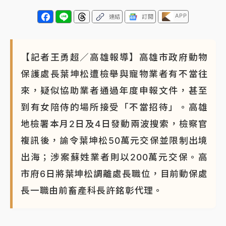
APP
連結
訂閱
【記者王勇超／高雄報導】高雄市政府動物
保護處長葉坤松遭檢舉與寵物業者有不當往
來，疑似協助業者通過年度申報文件，甚至
到有女陪侍的場所接受「不當招待」。高雄
地檢署本月2日及4日發動兩波搜索，檢察官
複訊後，諭令葉坤松50萬元交保並限制出境
出海；涉案蘇姓業者則以200萬元交保。高
市府6日將葉坤松調離處長職位，目前動保處
長一職由前畜產科長許銘彰代理。