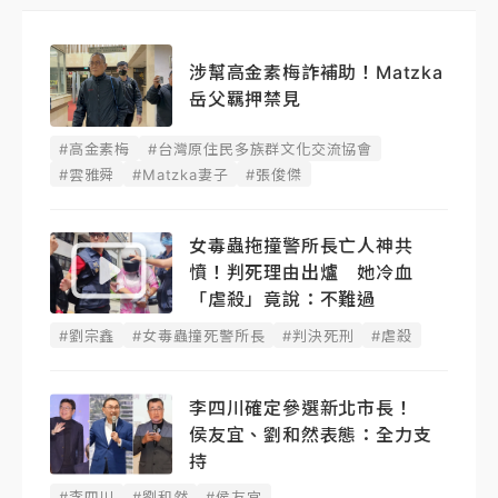
涉幫高金素梅詐補助！Matzka
岳父羈押禁見
#高金素梅
#台灣原住民多族群文化交流協會
#雲雅舜
#Matzka妻子
#張俊傑
女毒蟲拖撞警所長亡人神共
憤！判死理由出爐 她冷血
「虐殺」竟說：不難過
#劉宗鑫
#女毒蟲撞死警所長
#判決死刑
#虐殺
李四川確定參選新北市長！
侯友宜、劉和然表態：全力支
持
#李四川
#劉和然
#侯友宜