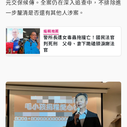
元交保候傳。全案仍在深入追查中，不排除進
一步釐清是否還有其他人涉案。
編輯推薦
警所長遭女毒蟲拖撞亡！國民法官
判死刑 父母、妻下跪磕頭淚謝法
官