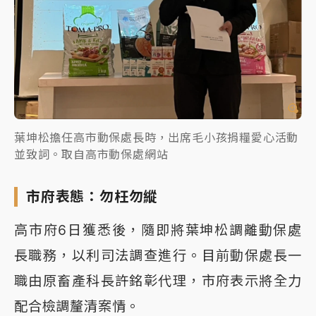
葉坤松擔任高市動保處長時，出席毛小孩捐糧愛心活動
並致詞。取自高市動保處網站
市府表態：勿枉勿縱
高市府6日獲悉後，隨即將葉坤松調離動保處
長職務，以利司法調查進行。目前動保處長一
職由原畜產科長許銘彰代理，市府表示將全力
配合檢調釐清案情。