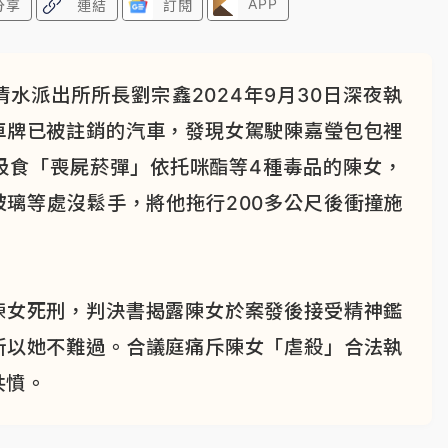
APP
分享
連結
訂閱
水派出所所長劉宗鑫2024年9月30日深夜執
車牌已被註銷的汽車，發現女駕駛陳嘉瑩包包裡
吸食「喪屍菸彈」依托咪酯等4種毒品的陳女，
璃等處沒鬆手，將他拖行200多公尺後衝撞施
陳女死刑，判決書揭露陳女於案發後接受精神鑑
所以她不難過。合議庭痛斥陳女「虐殺」合法執
共憤。