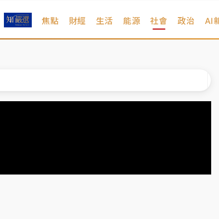
焦點
財經
生活
能源
社會
政治
AI
維持不變
 民權西路鷹架倒塌壓2車
風 榕樹連根拔起
、明天影響最劇烈
高罰4800＋拖吊費
維持不變
 民權西路鷹架倒塌壓2車
風 榕樹連根拔起
、明天影響最劇烈