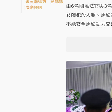
害家屬這方 劉媽媽
由6名國民法官與3
激動哽咽
女觸犯殺人罪、駕駛
不能安全駕駛動力交