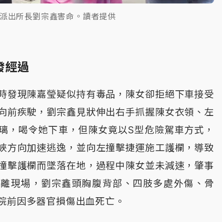
行派出所長劉宗鑫害命。讀者提供
發經過
時發現陳嘉瑩疑似持有毒品，陳女卻拒絕下車接受
向前疾駛，劉宗鑫見狀伸出右手抓握陳女衣領、左
璃，喝令她下車，但陳女竟以S型危險駕車方式，
峽方向加速逃逸，並向左撞擊捷運施工護欄，導致
撞擊護欄而墜落在地，過程中陳女並未減速，肇事
駛離現場，劉宗鑫頭胸腹背部、四肢多處外傷、骨
院前因多器官損傷出血死亡。