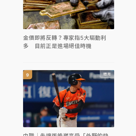
金價即將反轉？專家指5大驅動利
多 目前正是進場絕佳時機
體育
中職｜先讓張皓崴享受「外野的快