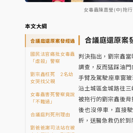
女毒蟲陳嘉瑩(中)拖
本文大綱
合議庭還原案
合議庭還原案發經過
國民法官痛批女毒蟲
判決指出，劉宗鑫當
「虐殺」警察
調查，反而猛踩油門
劉宗鑫枉死 2名幼
手臂及駕駛座車窗玻
女哭找父親
沿土城區金城路往三
女毒蟲害死警察竟說
被拖行的劉宗鑫後背
「不難過」
後也沒停車，直接
合議庭判死刑理由
折，送醫急救仍於到
劉爸爸謝司法站在被