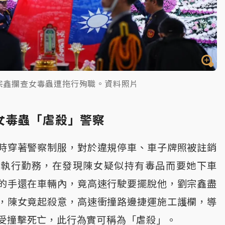
宗鑫攔查女毒蟲遭拖行殉職。資料照片
女毒蟲「虐殺」警察
時穿著警察制服，對於違規停車、車子牌照被註銷
地執行勤務，在發現陳女疑似持有毒品而要她下車
的手還在車輛內，竟高速行駛要擺脫他，劉宗鑫盡
，陳女竟起殺意，高速衝撞路邊捷運施工護欄，導
受撞擊死亡，此行為實可稱為「虐殺」。