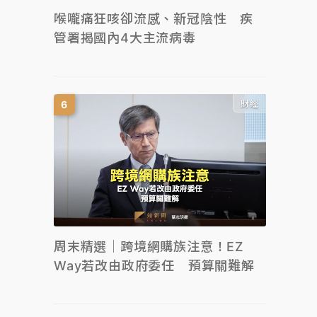
喉嚨痛狂咳卻流感、新冠陰性 疾
管署揭國內4大主流病毒
財經
周末精選｜跨境網購族注意！EZ
Way若改由政府委任 預算關難解