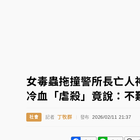
白海豚逼近！北市水門只出不進 未移置車輛最
女毒蟲拖撞警所長亡人
冷血「虐殺」竟說：不
丁牧群
2026/02/11 21:37
社會
記者
|
發布