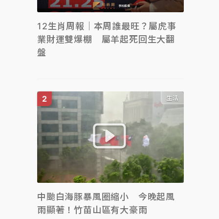
12生肖周報｜本周誰最旺？屬虎事
業財運雙爆棚 屬羊起死回生大翻
盤
生活
中颱白海豚暴風圈縮小 今晚起風
雨顯著！竹苗山區有大豪雨