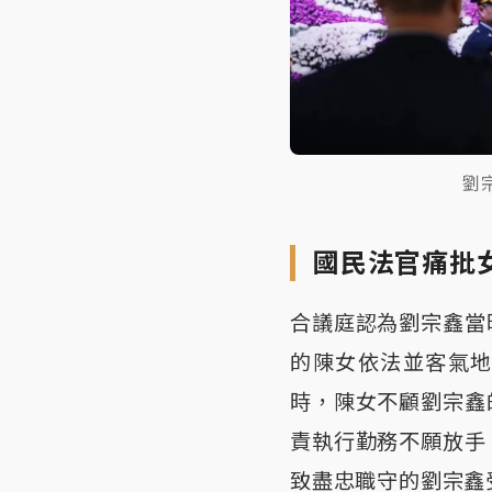
劉
國民法官痛批
合議庭認為劉宗鑫當
的陳女依法並客氣
時，陳女不顧劉宗鑫
責執行勤務不願放手
致盡忠職守的劉宗鑫