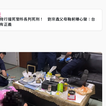
薦
拖行撞死警所長判死刑！ 劉宗鑫父母鞠躬曝心聲：台
有正義