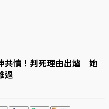
高罰4800＋拖吊費
神共憤！判死理由出爐 她
難過