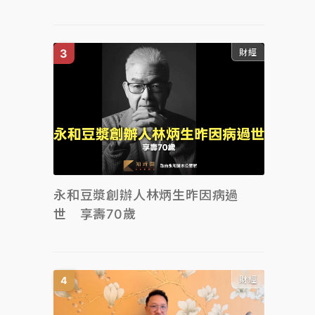
財經
永和豆漿創辦人林炳生昨因病過
世 享壽70歲
財經