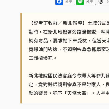
分享
分享
【記者丁牧群／新北報導】土城分局清
勤時，在新北地檢署旁路邊攔查一輛
疑有毒品，要求她下車受檢，但當天
竟踩油門逃逸，不顧劉宗鑫急抓車窗玻
工護欄慘死。
新北地院國民法官庭今依殺人等罪判
定，竟對醫師說劉宗鑫不是她家人，
勤的警員，犯下「天條大罪」，人神