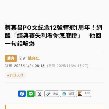
日職｜
林安可狀態正好卻因左膝疼痛下二軍 日媒感嘆
「好事多磨」
韓股最壞時期已過？大摩估去槓桿完成逾半 波動率降
蔡其昌PO文紀念12強奪冠1周年！網
至2個月低
酸「經典賽失利看你怎麼蹭」 他回
「白海豚」雨炸新北！通報109件災情 侯友宜揭這類災
一句話嗆爆
損最多
白海豚挾豪雨狂炸新北！時雨量破百毫米 水塔、雨棚
陳雍仁
體育
記者
砸落毀車
發布
2025/11/24 08:18
(更新 2025/11/24 18:27)
#野球天地
APP
連結
訂閱