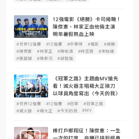
12強電影《絕勝》卡司揭曉！
陳傑憲、林家正由他倆主演
明年暑假熱血上映
#世界12強賽
#12強賽
#中華隊
#電影
#絕勝
#陳傑憲
#林家正
#陳柏清
#林昱珉
#宋柏緯
#張庭瑚
#陳泰河
#胡智強
《冠軍之路》主題曲MV搶先
看！滅火器主唱楊大正操刀
以球員角度寫出〈今天的我〉
#世界12強賽
#12強賽
#冠軍
#冠軍之路
#MV
#滅火器
#楊大正
#今天的我
棒打戶鄉翔征！陳傑憲：一生
一次的打席 自曝已接到經典