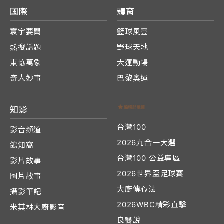
國際
體育
寰宇要聞
籃球風雲
熱搜話題
野球天地
東協萬象
大運動場
奇人妙事
巴黎奧運
知影
台灣100
影音頻道
2026九合一大選
鴿知窩
台灣100 公益專區
影片故事
2026世界盃足球賽
圖片故事
大廚傳心法
攝影筆記
2026WBC精彩直擊
米其林大廚影音
良醫說