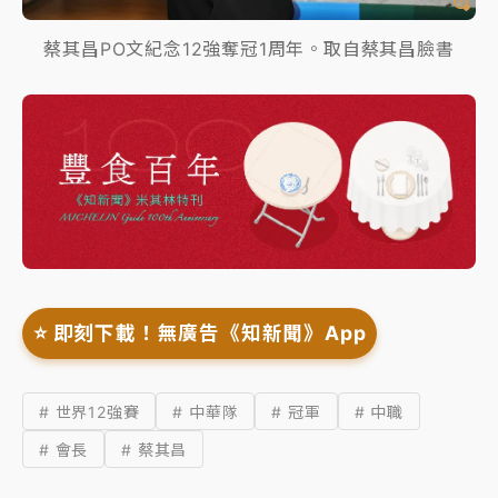
蔡其昌PO文紀念12強奪冠1周年。取自蔡其昌臉書
⭐️ 即刻下載！無廣告《知新聞》App
# 世界12強賽
# 中華隊
# 冠軍
# 中職
# 會長
# 蔡其昌