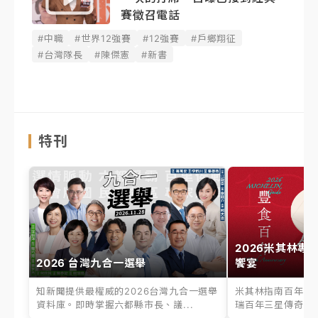
賽徵召電話
#中職
#世界12強賽
#12強賽
#戶鄉翔征
#台灣隊長
#陳傑憲
#新書
特刊
2026米其林專
2026 台灣九合一選舉
饗宴
知新聞提供最權威的2026台灣九合一選舉
米其林指南百年之
資料庫。即時掌握六都縣市長、議...
瑞百年三星傳奇、台