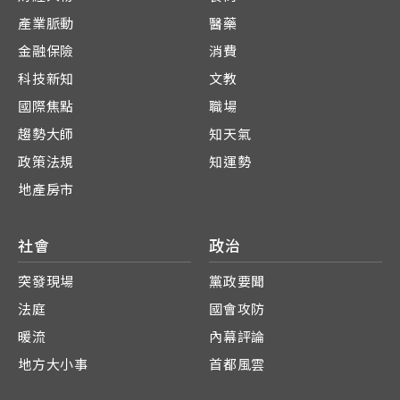
產業脈動
醫藥
金融保險
消費
科技新知
文教
國際焦點
職場
趨勢大師
知天氣
政策法規
知運勢
地產房市
社會
政治
突發現場
黨政要聞
法庭
國會攻防
暖流
內幕評論
地方大小事
首都風雲