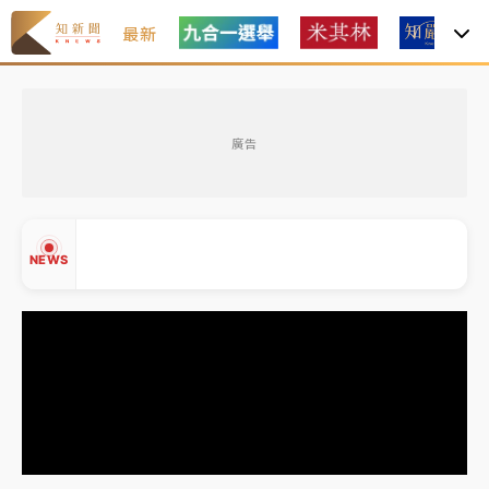
最新
金控第2季海外曝險破31兆創高 日本年增45%居冠
廣告
日職｜
林安可狀態正好卻因左膝疼痛下二軍 日媒感嘆
「好事多磨」
韓股最壞時期已過？大摩估去槓桿完成逾半 波動率降
NEWS
至2個月低
「白海豚」雨炸新北！通報109件災情 侯友宜揭這類災
損最多
白海豚挾豪雨狂炸新北！時雨量破百毫米 水塔、雨棚
▲
砸落毀車
▼
金控第2季海外曝險破31兆創高 日本年增45%居冠