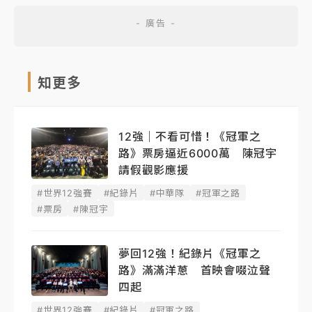
知更多
12強｜不看可惜！《冠軍之
路》票房逼近6000萬 陳冠宇
請假觀影應援
#世界12強賽
#紀錄片
#中華隊
#冠軍之路
#票房
#陳冠宇
夢回12強！紀錄片《冠軍之
路》滿滿洋蔥 首映會啜泣聲
四起
#世界12強賽
#紀錄片
#冠軍之路