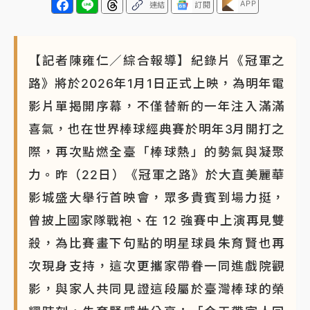
APP
連結
訂閱
【記者陳雍仁／綜合報導】紀錄片《冠軍之
路》將於2026年1月1日正式上映，為明年電
影片單揭開序幕，不僅替新的一年注入滿滿
喜氣，也在世界棒球經典賽於明年3月開打之
際，再次點燃全臺「棒球熱」的勢氣與凝聚
力。昨（22日）《冠軍之路》於大直美麗華
影城盛大舉行首映會，眾多貴賓到場力挺，
曾披上國家隊戰袍、在 12 強賽中上演再見雙
殺，為比賽畫下句點的明星球員朱育賢也再
次現身支持，這次更攜家帶眷一同進戲院觀
影，與家人共同見證這段屬於臺灣棒球的榮