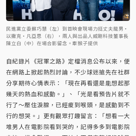
民進黨立委蘇巧慧（左）到首映會現場力挺丈夫龍男・
以撒克・凡亞思（右），兩人與出品人威剛科技董事長
陳立白（中）在場合影留念。牽猴子提供
自紀錄片《冠軍之路》定檔消息公布以來，便
在網路上掀起熱烈討論，不少球迷搶先在社群
分享期待心情表示：「現在再看還是能想起那
幾天的熱血和感動。」、「光是看預告片就不
行了～壓住淚腺，已經痠到喉頭，是感動到不
行的想哭。」更有觀眾打趣留言：「想看一大
堆男人在電影院看到哭的，記得多多到電影院