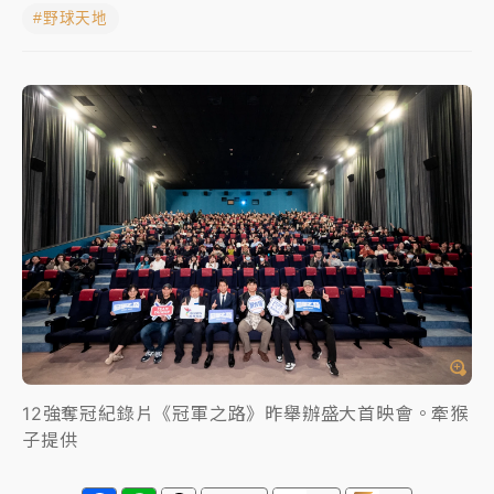
#野球天地
女律師陳昱瑄詐慈濟10億！黃金158kg遭查扣畫面曝光
暑假過三周才推「E宿新北打卡趣」！抽獎程序複雜 觀
旅局回應了
中信慈善基金會想增加董事人數！辜仲諒向法院聲請遭
駁 理由曝光
故宮《龍藏經》特展第2檔！今線上預約開賣一度塞車
周六起展出延長至晚上7時
台東農業處長涉圖利渡假村！東檢抗告成功 今重開羈
押庭
父親節泡湯了！中颱白海豚雨彈轟3天 「紅到發紫」降
雨熱區曝
12強奪冠紀錄片《冠軍之路》昨舉辦盛大首映會。牽猴
子提供