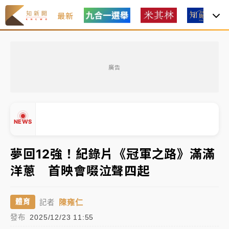
最新
女律師陳昱瑄詐慈濟10億！黃金158kg遭查扣畫面曝光
廣告
暑假過三周才推「E宿新北打卡趣」！抽獎程序複雜 觀
旅局回應了
中信慈善基金會想增加董事人數！辜仲諒向法院聲請遭
NEWS
駁 理由曝光
故宮《龍藏經》特展第2檔！今線上預約開賣一度塞車
夢回12強！紀錄片《冠軍之路》滿滿
周六起展出延長至晚上7時
洋蔥 首映會啜泣聲四起
台東農業處長涉圖利渡假村！東檢抗告成功 今重開羈
▲
押庭
▼
陳雍仁
體育
記者
父親節泡湯了！中颱白海豚雨彈轟3天 「紅到發紫」降
發布
2025/12/23 11:55
雨熱區曝