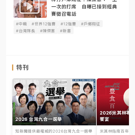
一次的打席 自曝已接到經典
賽徵召電話
#中職
#世界12強賽
#12強賽
#戶鄉翔征
#台灣隊長
#陳傑憲
#新書
特刊
2026米其林專
2026 台灣九合一選舉
饗宴
知新聞提供最權威的2026台灣九合一選舉
米其林指南百年之