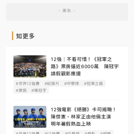
知更多
12強｜不看可惜！《冠軍之
路》票房逼近6000萬 陳冠宇
請假觀影應援
#世界12強賽
#紀錄片
#中華隊
#冠軍之路
#票房
#陳冠宇
12強電影《絕勝》卡司揭曉！
陳傑憲、林家正由他倆主演
明年暑假熱血上映
#世界12強賽
#12強賽
#中華隊
#電影
#絕勝