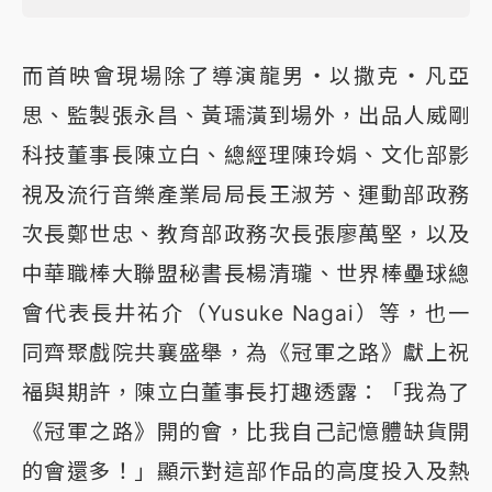
而首映會現場除了導演龍男・以撒克・凡亞
思、監製張永昌、黃瓀潢到場外，出品人威剛
科技董事長陳立白、總經理陳玲娟、文化部影
視及流行音樂產業局局長王淑芳、運動部政務
次長鄭世忠、教育部政務次長張廖萬堅，以及
中華職棒大聯盟秘書長楊清瓏、世界棒壘球總
會代表長井祐介（Yusuke Nagai）等，也一
同齊聚戲院共襄盛舉，為《冠軍之路》獻上祝
福與期許，陳立白董事長打趣透露：「我為了
《冠軍之路》開的會，比我自己記憶體缺貨開
的會還多！」顯示對這部作品的高度投入及熱