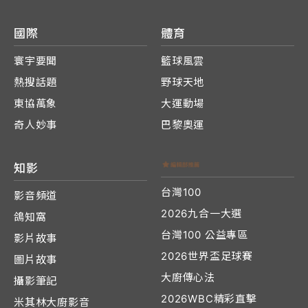
國際
體育
寰宇要聞
籃球風雲
熱搜話題
野球天地
東協萬象
大運動場
奇人妙事
巴黎奧運
知影
台灣100
影音頻道
2026九合一大選
鴿知窩
台灣100 公益專區
影片故事
2026世界盃足球賽
圖片故事
大廚傳心法
攝影筆記
2026WBC精彩直擊
米其林大廚影音