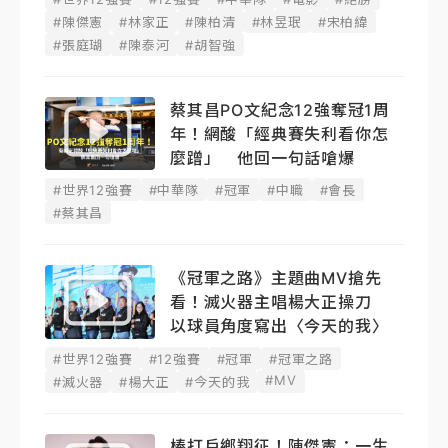
#陳傑憲
#林家正
#陳柏清
#林昱珉
#宋柏緯
#張庭瑚
#陳泰河
#胡智強
蔡其昌PO文紀念12強奪冠1周
年！網酸「經典賽失利看你怎
麼蹭」 他回一句話嗆爆
#世界12強賽
#中華隊
#冠軍
#中職
#會長
#蔡其昌
《冠軍之路》主題曲MV搶先
看！滅火器主唱楊大正操刀
以球員角度寫出〈今天的我〉
#世界12強賽
#12強賽
#冠軍
#冠軍之路
#MV
#滅火器
#楊大正
#今天的我
棒打戶鄉翔征！陳傑憲：一生