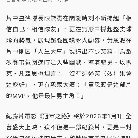
貴賓到場力挺。牽猴子提供
片中臺灣隊長陳傑憲在關鍵時刻不斷提起「相
信自己，相信隊友」，更在無形中撐起整支球
隊的勢氣，展現超強團魂令人動容，黃恩賜在
片中則因「人生大事」製造出不少笑料，為激
烈賽事氛圍適時注入些幽默，導演龍男・以撒
克・凡亞思也坦言：「沒有想過笑（效）果會
這麼好」，更有觀眾大讚：「黃恩賜是這部片
的MVP，他是最佳男主角！」
紀錄片電影《冠軍之路》將於2026年1月1日全
台盛大上映，這不僅是一部紀錄片，更是一封