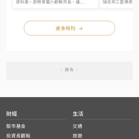
資料庫。即時掌握六都縣市長、議...
瑞百年三星傳奇、台
更多特刊
→
財經
生活
股市基金
交通
投資長觀點
旅遊