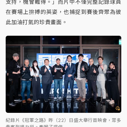
支持，機會難得。」而片中不僅完整記錄球員
在賽場上拚搏的英姿，也捕捉到賽後齊聚為彼
此加油打氣的珍貴畫面。
紀錄片《冠軍之路》昨（22）日盛大舉行首映會，眾多