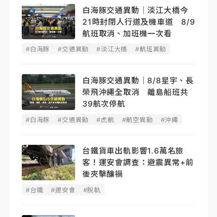
白海豚交通異動｜淡江大橋今
21時封閉人行道及機車道 8/9
航班取消、加班機一次看
#白海豚
#交通異動
#淡江大橋
#航班異動
白海豚交通異動｜8/8星宇、長
榮飛沖繩全取消 離島船班共
39航次停航
#白海豚
#交通異動
#虎航
#航空異動
#沖繩
台鐵貨車出軌影響1.6萬名旅
客！運安會調查：避震異常+前
後夾擊釀禍
#台鐵
#運安會
#脫軌