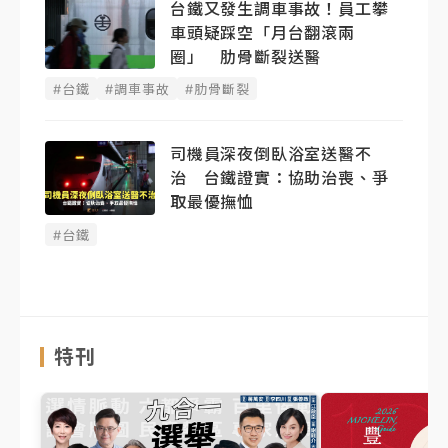
台鐵又發生調車事故！員工攀
車頭疑踩空「月台翻滾兩
圈」 肋骨斷裂送醫
#台鐵
#調車事故
#肋骨斷裂
司機員深夜倒臥浴室送醫不
治 台鐵證實：協助治喪、爭
取最優撫恤
#台鐵
特刊