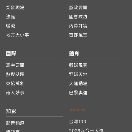
突發現場
黨政要聞
法庭
國會攻防
暖流
內幕評論
地方大小事
首都風雲
國際
體育
寰宇要聞
籃球風雲
熱搜話題
野球天地
東協萬象
大運動場
奇人妙事
巴黎奧運
知影
台灣100
影音頻道
2026九合一大選