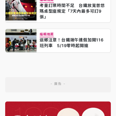
考量訂票時間不足 台鐵放寬普悠
瑪桌型座規定「7天內最多可訂9
張」
編輯推薦
返鄉注意！台鐵端午連假加開116
班列車 5/19零時起開搶