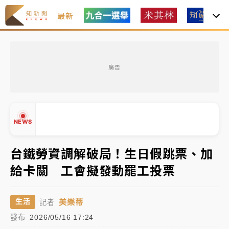
最新
油價持續凍漲！ 中油宣布下周一汽柴油價格維持不變
廣告
中颱白海豚進逼！台北喜來登圍籬傾倒砸傷人 民權西
路鷹架倒塌壓2車
有片｜
白海豚暴風圈逼近！新北淡水赫見龍捲風 榕樹
NEWS
連根拔起
中颱白海豚風雨來了！中部以北防豪雨 今晚、明天影
台鐵勞資調解破局！生日假跳票、加
響最劇烈
給卡關 工會擬發動罷工投票
▲
白海豚逼近！北市水門只出不進 未移置車輛最高罰
▼
4800＋拖吊費
美樂蒂
生活
記者
發布
2026/05/16 17:24
油價持續凍漲！ 中油宣布下周一汽柴油價格維持不變