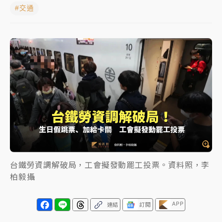
#交通
中颱白海豚進逼！台北喜來登圍籬傾倒砸傷人 民權西
路鷹架倒塌壓2車
有片｜
白海豚暴風圈逼近！新北淡水赫見龍捲風 榕樹
連根拔起
中颱白海豚風雨來了！中部以北防豪雨 今晚、明天影
響最劇烈
白海豚逼近！北市水門只出不進 未移置車輛最高罰
4800＋拖吊費
台鐵勞資調解破局，工會擬發動罷工投票。資料照，李
柏毅攝
APP
連結
訂閱