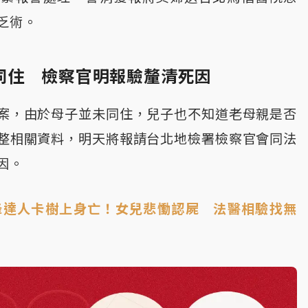
乏術。
同住 檢察官明報驗釐清死因
案，由於母子並未同住，兒子也不知道老母親是否
整相關資料，明天將報請台北地檢署檢察官會同法
因。
蜂達人卡樹上身亡！女兒悲慟認屍 法醫相驗找無