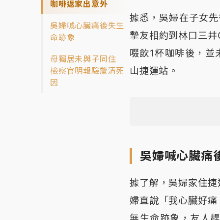
咖啡返家出意外
據悉，吳婦在子女先
吳婦喊心臟痛後失生
摯友相約到林口三井
命跡象
啜飲1杯咖啡後，並
母獨居未與子同住
山捷運站。
檢察官明報驗釐清死
因
吳婦喊心臟痛
據了解，吳婦家住捷
婦直說「我心臟好痛
無生命跡象，友人