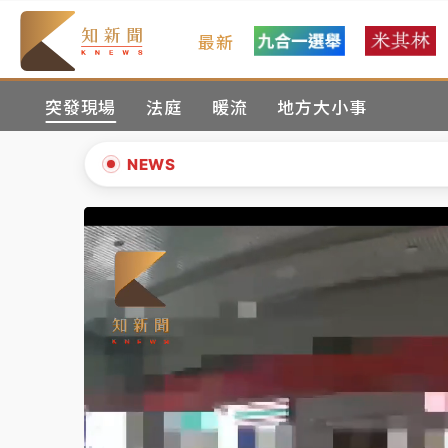
最新
油價持續凍漲！ 中油宣布下周一汽柴油價格
突發現場
法庭
暖流
地方大小事
中颱白海豚進逼！台北喜來登圍籬傾倒砸傷人
有片｜
白海豚暴風圈逼近！新北淡水赫見龍捲
NEWS
中颱白海豚風雨來了！中部以北防豪雨 今晚
▲
白海豚逼近！北市水門只出不進 未移置車輛最
▼
油價持續凍漲！ 中油宣布下周一汽柴油價格
中颱白海豚進逼！台北喜來登圍籬傾倒砸傷人
有片｜
白海豚暴風圈逼近！新北淡水赫見龍捲
中颱白海豚風雨來了！中部以北防豪雨 今晚