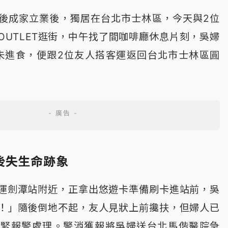
後成家立業後，獨居在台北市士林區，今天與2位
OUTLET逛街，中午找了間咖啡廳休息片刻，吳婦
未進食，便跟2位友人搭客運返回台北市士林區圓
後失生命跡象
運劍潭站附近，正拿出悠遊卡準備刷卡進站前，吳
！」隨後倒地不起，友人見狀上前攙扶，但婦人已
趕緊報警處理。警消獲報將吳婦送台北馬偕醫院急