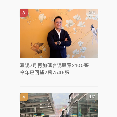
財經
嘉泥7月再加碼台泥股票2100張
今年已回補2萬7546張
生活