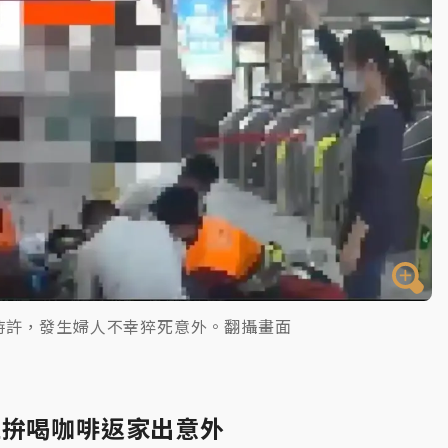
時許，發生婦人不幸猝死意外。翻攝畫面
血拚喝咖啡返家出意外