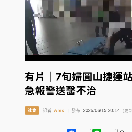
白海豚逼近！北市水門只出不進 未移置車輛最
Unmute
有片｜7旬婦圓山捷運
急報警送醫不治
Alex
2025/06/19 20:14
社會
記者
|
發布
(更新