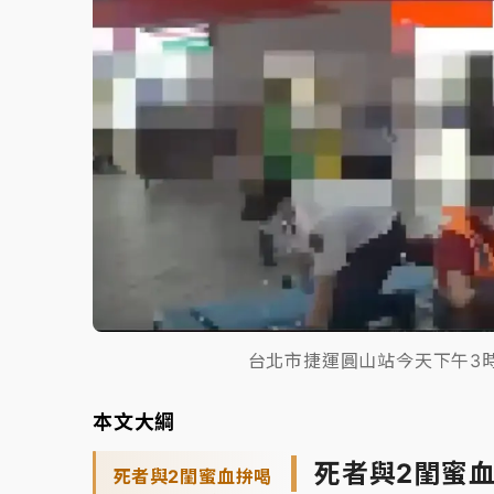
台北市捷運圓山站今天下午3
本文大綱
死者與2閨蜜
死者與2閨蜜血拚喝