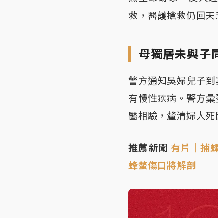
救，醫護搶救仍回天
母獨居未與子
警方通知吳婦兒子到
有慢性疾病。警方彙
醫相驗，釐清婦人死
推薦新聞
有片｜捕
蜂螫傷口將解剖