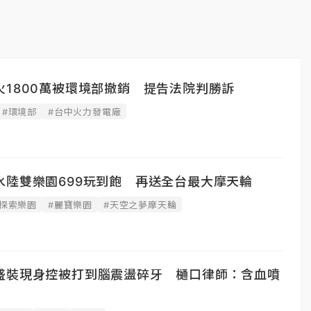
1800萬被環境部撤銷 提告法院判勝訴
#環境部
#台中火力發電廠
水陸雙樂園699玩到飽 再送全台最大摩天輪
#探索樂園
#麗寶樂園
#天空之夢摩天輪
盛裝現身控被打到腦震盪碎牙 樋口律師：含血噴