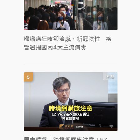
喉嚨痛狂咳卻流感、新冠陰性 疾
管署揭國內4大主流病毒
財經
周末精選｜跨境網購族注意！EZ