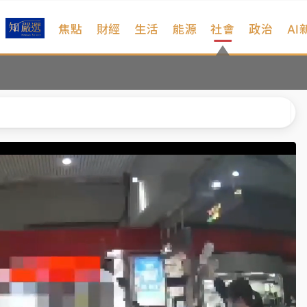
焦點
財經
生活
能源
社會
政治
AI
維持不變
 民權西路鷹架倒塌壓2車
風 榕樹連根拔起
、明天影響最劇烈
高罰4800＋拖吊費
維持不變
 民權西路鷹架倒塌壓2車
風 榕樹連根拔起
、明天影響最劇烈