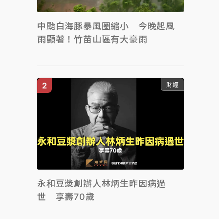
中颱白海豚暴風圈縮小 今晚起風
雨顯著！竹苗山區有大豪雨
財經
永和豆漿創辦人林炳生昨因病過
世 享壽70歲