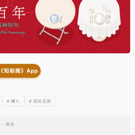
《知新聞》App
# 婦人
# 回天乏術