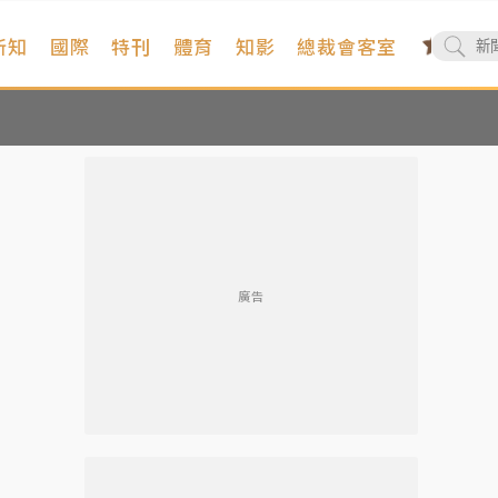
新知
國際
特刊
體育
知影
總裁會客室
廣告