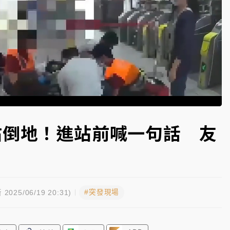
高罰4800＋拖吊費
Loaded
:
100.00%
站倒地！進站前喊一句話 友
#突發現場
 2025/06/19 20:31)