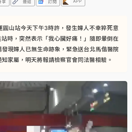
APP
分享
連結
訂閱
運圓山站今天下午3時許，發生婦人不幸猝死意
進站時，突然表示「我心臟好痛！」隨即暈倒在
場發現婦人已無生命跡象，緊急送台北馬偕醫院
通知家屬，明天將報請檢察官會同法醫相驗。