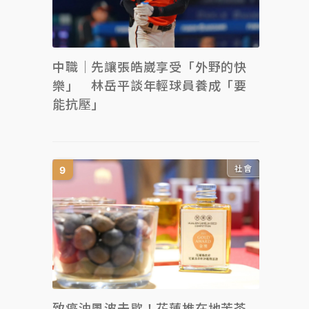
中職｜先讓張皓崴享受「外野的快
樂」 林岳平談年輕球員養成「要
能抗壓」
社會
致癌油風波未歇！花蓮推在地苦茶