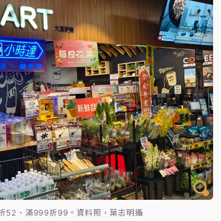
一度塞車 周六起展出延長至晚上7時
今重開羈押庭
到發紫」降雨熱區曝
折52、滿999折99。資料照，葉志明攝