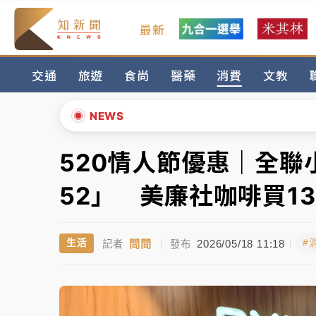
最新
女律師陳昱瑄詐慈濟10億！黃金158kg遭查
交通
旅遊
食尚
醫藥
消費
文教
暑假過三周才推「E宿新北打卡趣」！抽獎程
中信慈善基金會想增加董事人數！辜仲諒向法
NEWS
故宮《龍藏經》特展第2檔！今線上預約開賣
520情人節優惠｜全聯
▲
台東農業處長涉圖利渡假村！東檢抗告成功 
▼
52」 美廉社咖啡買13
父親節泡湯了！中颱白海豚雨彈轟3天 「紅
問問
2026/05/18 11:18
生活
#
記者
|
發布
女律師陳昱瑄詐慈濟10億！黃金158kg遭查
暑假過三周才推「E宿新北打卡趣」！抽獎程
中信慈善基金會想增加董事人數！辜仲諒向法