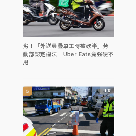
劣！「外送員疊單工時被砍半」勞
動部認定違法 Uber Eats竟強硬不
甩
社會