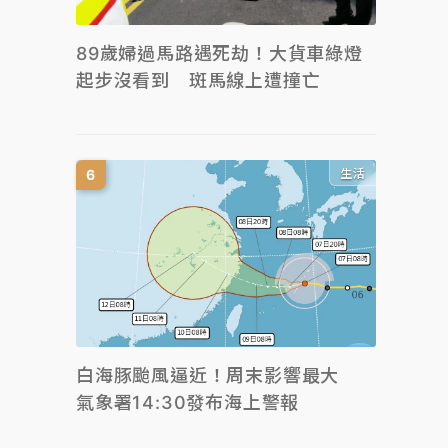
89歲婦過馬路遇死劫！大貨車綠燈
起步沒看到 斑馬線上遭撞亡
生活
白海豚颱風逼近！周末影響最大
氣象署14:30發布海上警報