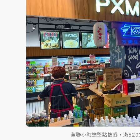
故宮《龍藏經》特展第2檔！今線上預約開賣
台東農業處長涉圖利渡假村！東檢抗告成功 
父親節泡湯了！中颱白海豚雨彈轟3天 「紅
全聯小時達整點搶券，滿520