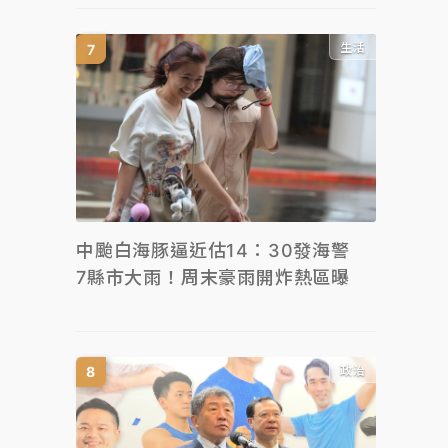
生活
中颱白海豚逼近估14：30發海警
7縣市大雨！周末豪雨開炸熱區曝
政治