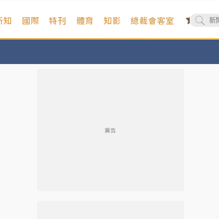
新知
國際
特刊
體育
知影
總裁會客室
廣告