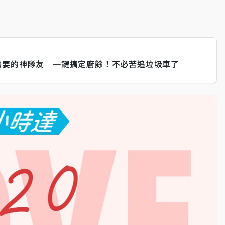
需要的神隊友 一鍵搞定廚餘！不必苦追垃圾車了