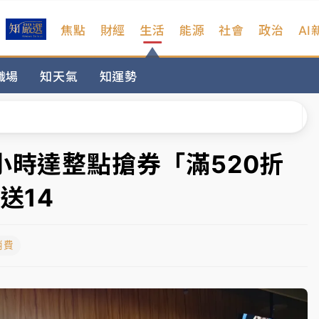
焦點
財經
生活
能源
社會
政治
AI
扣畫面曝光
職場
知天氣
知運勢
序複雜 觀旅局回應了
院聲請遭駁 理由曝光
一度塞車 周六起展出延長至晚上7時
小時達整點搶券「滿520折
今重開羈押庭
送14
到發紫」降雨熱區曝
消費
扣畫面曝光
序複雜 觀旅局回應了
院聲請遭駁 理由曝光