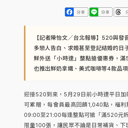
分享
分享
【記者陳怡文／台北報導】520與發
多戀人告白、求婚甚至登記結婚的日
鮮外送「小時達」整點搶優惠券，滿52
也推出鮮奶拿鐵、美式咖啡等4款品項
迎接520到來，5月29日前小時達平日加
可累贈，每會員最高回饋1,040點，福利
09:00至21:00每逢整點可搶「滿52
限量100張，讓民眾不論是日常補貨、