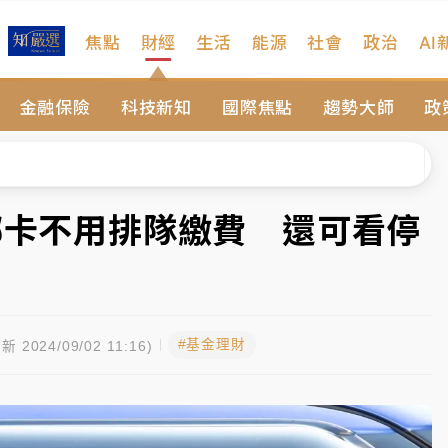
焦點
財經
生活
能源
社會
政治
AI
扣畫面曝光
金融保險
科技新知
國際焦點
趨勢大師
政
序複雜 觀旅局回應了
院聲請遭駁 理由曝光
一度塞車 周六起展出延長至晚上7時
綁卡不用排隊繳費 還可看停
今重開羈押庭
到發紫」降雨熱區曝
#基金理財
扣畫面曝光
新 2024/09/02 11:16)
序複雜 觀旅局回應了
院聲請遭駁 理由曝光