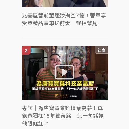
兆基屋管前董座涉掏空7億！奢華享
受買精品豪車送前妻 聲押禁見
社會
專訪｜為唐寶寶棄科技業高薪！單
親爸獨扛15年養育路 兒一句話讓
他眼眶紅了