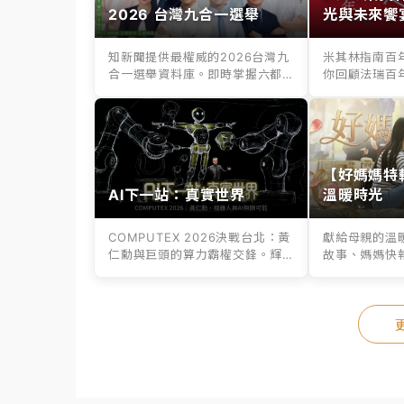
2026 台灣九合一選舉
光與未來饗
知新聞提供最權威的2026台灣九
米其林指南百
合一選舉資料庫。即時掌握六都
你回顧法瑞百
縣市長、議...
百年老店滋味，.
【好媽媽特
AI下一站：真實世界
溫暖時光
COMPUTEX 2026決戰台北：黃
獻給母親的溫
仁勳與巨頭的算力霸權交鋒。輝
故事、媽媽快
達G...
媽媽挑選專屬好.