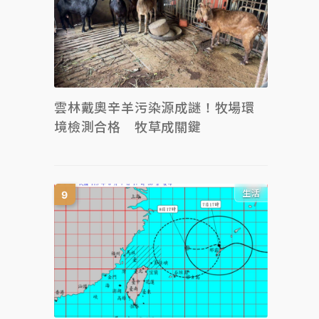
雲林戴奧辛羊污染源成謎！牧場環
境檢測合格 牧草成關鍵
生活