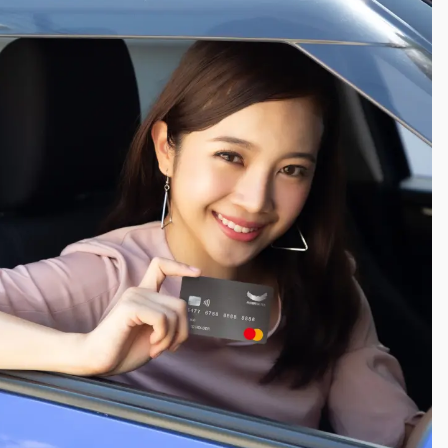
一度塞車 周六起展出延長至晚上7時
今重開羈押庭
到發紫」降雨熱區曝