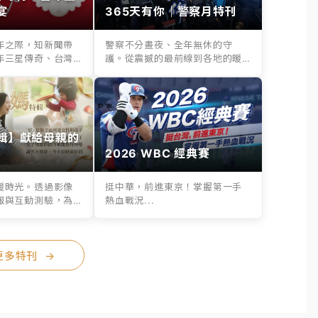
宴
365天有你｜警察月特刊
年之際，知新聞帶
警察不分晝夜、全年無休的守
年三星傳奇、台灣
護。從震撼的最前線到各地的暖
..
心救援，365天...
輯】獻給母親的
2026 WBC 經典賽
暖時光。透過影像
挺中華，前進東京！掌握第一手
報與互動測驗，為
熱血戰況...
..
更多特刊
→