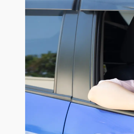
故宮《龍藏經》特展第2檔！今線上預約開賣
台東農業處長涉圖利渡假村！東檢抗告成功 
父親節泡湯了！中颱白海豚雨彈轟3天 「紅