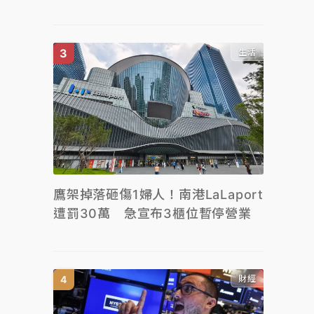
生活
鷹架掉落砸傷1婦人！南港LaLaport
遭罰30萬 急宣布3櫃位暫停營業
財經