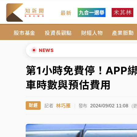
最新
女律師陳昱瑄詐慈濟10億！黃金158kg遭查
股市基金
投資長觀點
財經人物
產業脈動
暑假過三周才推「E宿新北打卡趣」！抽獎程
中信慈善基金會想增加董事人數！辜仲諒向法
NEWS
故宮《龍藏經》特展第2檔！今線上預約開賣
第1小時免費停！APP
▲
台東農業處長涉圖利渡假村！東檢抗告成功 
▼
車時數與預估費用
父親節泡湯了！中颱白海豚雨彈轟3天 「紅
林巧雁
2024/09/02 11:08
財經
記者
|
發布
女律師陳昱瑄詐慈濟10億！黃金158kg遭查
(更
暑假過三周才推「E宿新北打卡趣」！抽獎程
中信慈善基金會想增加董事人數！辜仲諒向法