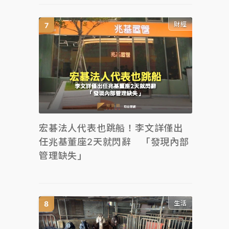
財經
宏碁法人代表也跳船！李文詳僅出
任兆基董座2天就閃辭 「發現內部
管理缺失」
生活