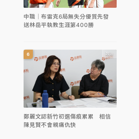
中職｜布雷克6局無失分優質先發
送林岳平執教生涯第400勝
政治
鄭麗文認新竹初選傷痕累累 相信
陳見賢不會親痛仇快