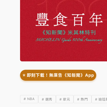
⭐️ 即刻下載！無廣告《知新聞》App
# NBA
# 選秀
# 狀元
# 熱門
# 迪班