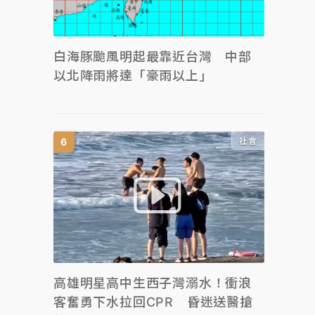
白海豚颱風明起最靠近台灣 中部
以北降雨將達「豪雨以上」
社會
高雄明星高中生西子灣溺水！衝浪
客奮勇下水拉回CPR 昏迷送醫搶