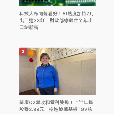
科技大廠同聲看好！AI熱度加持7月
出口連33紅 財政部樂觀估全年出
口創新高
財經
閎康Q2營收和獲利雙揚！上半年每
股賺2.99元 搶進玻璃基板TGV檢