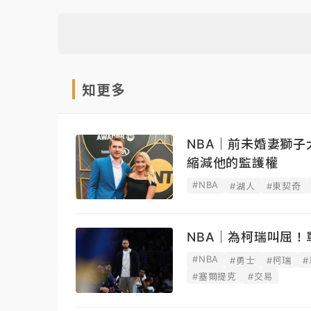
知更多
NBA｜前未婚妻獅子
縮減他的監護權
#NBA
#湖人
#東契奇
NBA｜為柯瑞叫屈
#NBA
#勇士
#柯瑞
#塞爾提克
#交易