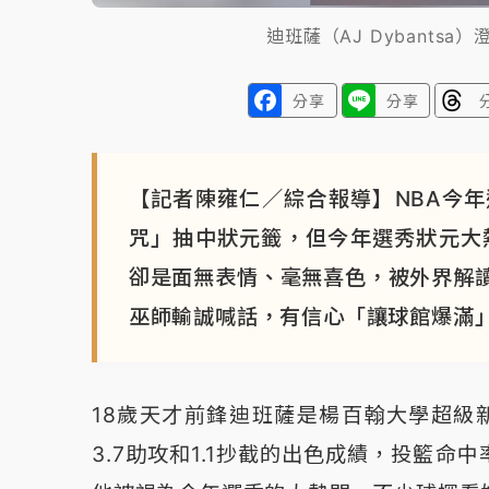
迪班薩（AJ Dybants
分享
分享
【記者陳雍仁／綜合報導】NBA今
咒」抽中狀元籤，但今年選秀狀元大熱門
卻是面無表情、毫無喜色，被外界解
巫師輸誠喊話，有信心「讓球館爆滿
18歲天才前鋒迪班薩是楊百翰大學超級新
3.7助攻和1.1抄截的出色成績，投籃命