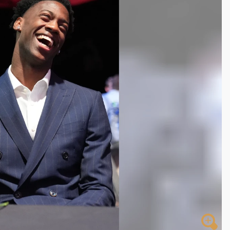
一度塞車 周六起展出延長至晚上7時
今重開羈押庭
到發紫」降雨熱區曝