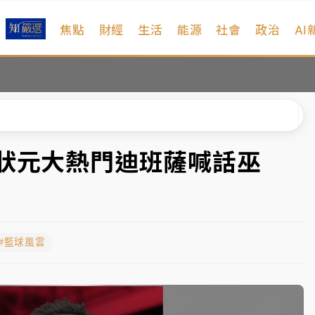
焦點
財經
生活
能源
社會
政治
AI
扣畫面曝光
序複雜 觀旅局回應了
院聲請遭駁 理由曝光
一度塞車 周六起展出延長至晚上7時
！狀元大熱門迪班薩喊話巫
今重開羈押庭
到發紫」降雨熱區曝
#籃球風雲
扣畫面曝光
序複雜 觀旅局回應了
院聲請遭駁 理由曝光