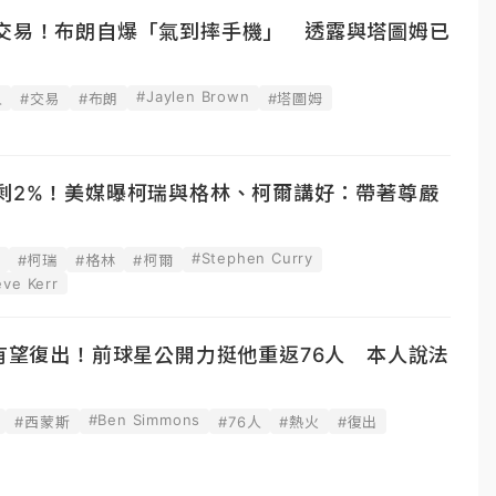
克交易！布朗自爆「氣到摔手機」 透露與塔圖姆已
#Jaylen Brown
人
#交易
#布朗
#塔圖姆
率剩2%！美媒曝柯瑞與格林、柯爾講好：帶著尊嚴
#Stephen Curry
#柯瑞
#格林
#柯爾
eve Kerr
T有望復出！前球星公開力挺他重返76人 本人說法
#Ben Simmons
#西蒙斯
#76人
#熱火
#復出