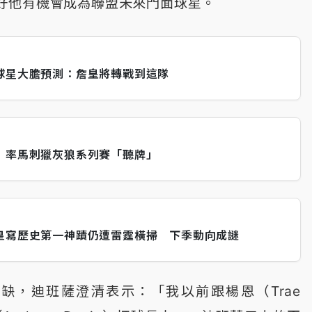
好他有機會成為聯盟未來門面球星。
球星大膽預測：詹皇將轉戰到這隊
 率馬刺獵灰狼系列賽「聽牌」
皇寫歷史第一神蹟仍遭雷霆橫掃 下季動向成謎
缺，迪班薩澄清表示：「我以前跟楊恩（Trae