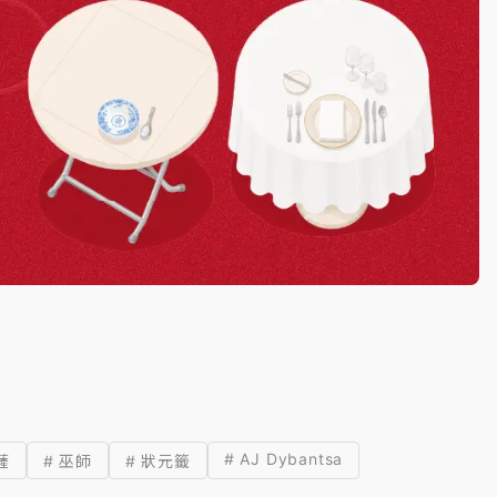
# AJ Dybantsa
薩
# 巫師
# 狀元籤