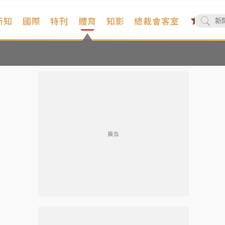
新知
國際
特刊
體育
知影
總裁會客室
廣告