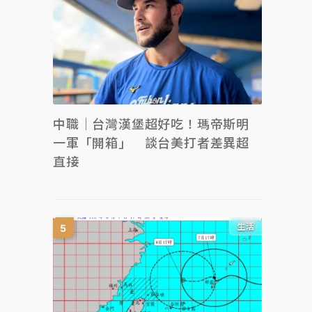
中職｜台灣漢堡超好吃！瑪帝斯明
一軍「開箱」 談台美打者差異超
直接
生活