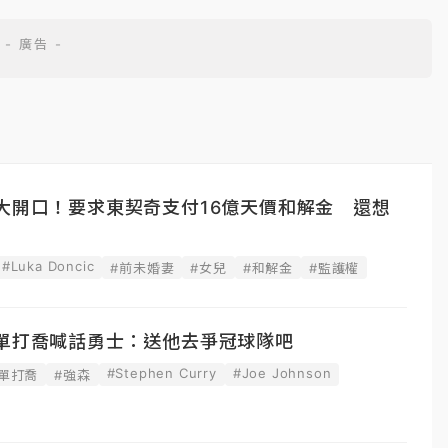
大開口！要求東契奇支付16億天價和解金 還想
#Luka Doncic
#前未婚妻
#女兒
#和解金
#監護權
！單打喬喊話勇士：送他去爭冠球隊吧
#Stephen Curry
#Joe Johnson
#單打喬
#強森