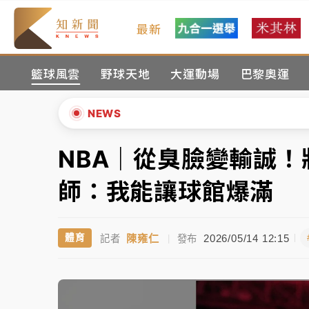
最新
女律師陳昱瑄詐慈濟10億！黃金158kg遭查
籃球風雲
野球天地
大運動場
巴黎奧運
暑假過三周才推「E宿新北打卡趣」！抽獎程
中信慈善基金會想增加董事人數！辜仲諒向法
NEWS
故宮《龍藏經》特展第2檔！今線上預約開賣
NBA｜從臭臉變輸誠
▲
台東農業處長涉圖利渡假村！東檢抗告成功 
▼
師：我能讓球館爆滿
父親節泡湯了！中颱白海豚雨彈轟3天 「紅
陳雍仁
2026/05/14 12:15
體育
記者
|
發布
女律師陳昱瑄詐慈濟10億！黃金158kg遭查
暑假過三周才推「E宿新北打卡趣」！抽獎程
中信慈善基金會想增加董事人數！辜仲諒向法