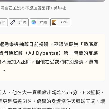
a）澄清自己並沒有不想加盟巫師。美聯社
APP
分享
連結
訂閱
年選秀樂透抽籤日前揭曉，巫師隊擺脫「墊底魔
迪班薩（AJ Dybantsa）第一時間的反應
讀不願加入巫師，但他在受訪時特別澄清，還向
」。
人，他在大一賽季繳出場均25.5分、6.8籃板、
中率更是高達51%，優異的身體條件與籃球天賦，讓