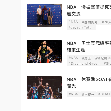
NBA｜慘被塞爾提
無交流
#NBA
#塞爾提克
#76
#Jayson Tatum
NBA｜勇士奪冠機
結束生涯
#NBA
#勇士
#奪冠機率
#Draymond Green
#St
NBA｜休賽季GOA
曝光
#NBA
#GOAT
#休賽季