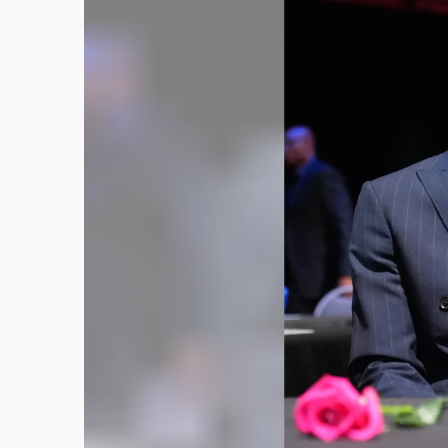
故宮《龍藏經》特展第2檔！今線上預約開賣
台東農業處長涉圖利渡假村！東檢抗告成功 
父親節泡湯了！中颱白海豚雨彈轟3天 「紅