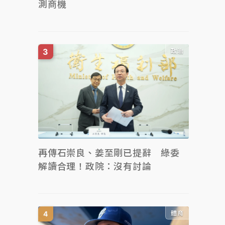
測商機
政治
再傳石崇良、姜至剛已提辭 綠委
解讀合理！政院：沒有討論
體育