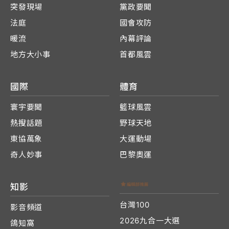
突發現場
黨政要聞
法庭
國會攻防
暖流
內幕評論
地方大小事
首都風雲
國際
體育
寰宇要聞
籃球風雲
熱搜話題
野球天地
東協萬象
大運動場
奇人妙事
巴黎奧運
知影
台灣100
影音頻道
2026九合一大選
鴿知窩