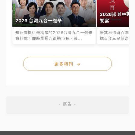
2026米其林專
2026 台灣九合一選舉
饗宴
知新聞提供最權威的2026台灣九合一選舉
米其林指南百年之
資料庫。即時掌握六都縣市長、議...
瑞百年三星傳奇、台
更多特刊
→