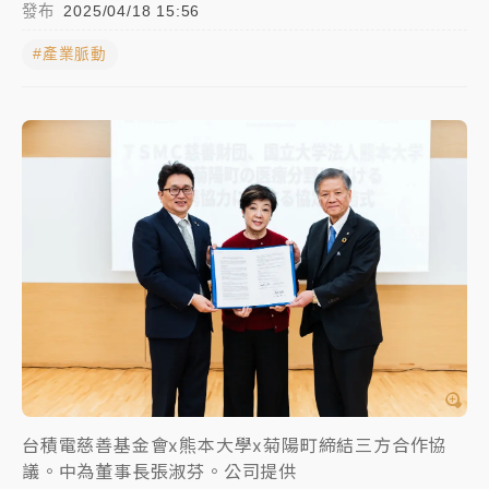
發布
2025/04/18 15:56
中颱白海豚進逼！台北喜來登圍籬傾倒砸傷人 民權西
#產業脈動
路鷹架倒塌壓2車
有片｜
白海豚暴風圈逼近！新北淡水赫見龍捲風 榕樹
連根拔起
中颱白海豚風雨來了！中部以北防豪雨 今晚、明天影
響最劇烈
白海豚逼近！北市水門只出不進 未移置車輛最高罰
4800＋拖吊費
台積電慈善基金會x熊本大學x菊陽町締結三方合作協
議。中為董事長張淑芬。公司提供