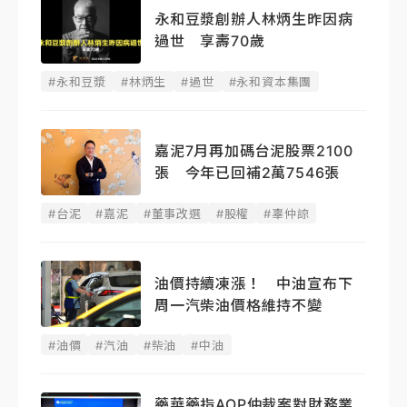
永和豆漿創辦人林炳生昨因病
過世 享壽70歲
#永和豆漿
#林炳生
#過世
#永和資本集團
嘉泥7月再加碼台泥股票2100
張 今年已回補2萬7546張
#台泥
#嘉泥
#董事改選
#股權
#辜仲諒
油價持續凍漲！ 中油宣布下
周一汽柴油價格維持不變
#油價
#汽油
#柴油
#中油
藥華藥指AOP仲裁案對財務業