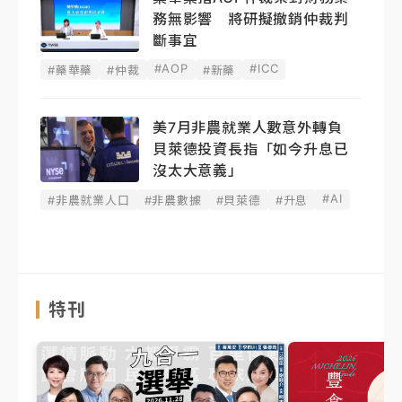
務無影響 將研擬撤銷仲裁判
斷事宜
#AOP
#ICC
#藥華藥
#仲裁
#新藥
美7月非農就業人數意外轉負
貝萊德投資長指「如今升息已
沒太大意義」
#AI
#非農就業人口
#非農數據
#貝萊德
#升息
特刊