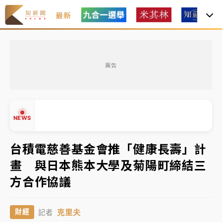
最新
油價持續凍漲！ 中油宣布下周一汽柴油價格維持不變
廣告
中颱白海豚進逼！台北喜來登圍籬傾倒砸傷人 民權西
路鷹架倒塌壓2車
有片｜
白海豚暴風圈逼近！新北淡水赫見龍捲風 榕樹
NEWS
連根拔起
中颱白海豚風雨來了！中部以北防豪雨 今晚、明天影
台積電慈善基金會推「健康長壽」計
響最劇烈
畫 與日本熊本大學及菊陽町締結三
白海豚逼近！北市水門只出不進 未移置車輛最高罰
▲
方合作協議
4800＋拖吊費
▼
油價持續凍漲！ 中油宣布下周一汽柴油價格維持不變
克里夫
財經
記者