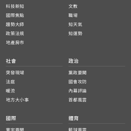
科技新知
文教
國際焦點
職場
趨勢大師
知天氣
政策法規
知運勢
地產房市
社會
政治
突發現場
黨政要聞
法庭
國會攻防
暖流
內幕評論
地方大小事
首都風雲
國際
體育
寰宇要聞
籃球風雲