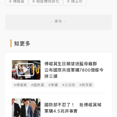
# 傅崐萁
# 助理費除罪化
# 陳玉珍
知更多
傅崐萁生日願望送藍母雞群
公布國眾共提軍購7800億版今
拼三讀
#傅崐萁
#國民黨
#軍購
#立法院
#民眾黨
國防部不忍了！ 批傅崐萁喊
軍購4.5兆非事實