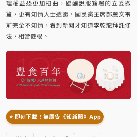
理權益恐更加扭曲，醞釀說服簽署的立委撤
簽，更有知情人士透露，國民黨主席鄭麗文事
前完全不知情，看到新聞才知道李乾龍拜託修
法，相當傻眼。
⭐️ 即刻下載！無廣告《知新聞》App