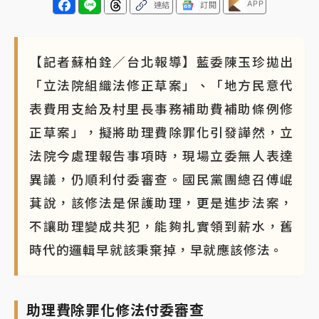
APP
連結
訂閱
【記者蘇柏銓／台北報導】藍委陳玉珍拋出
「立法院組織法修正草案」、「地方民意代
表費用支給及村里長事務補助費補助條例修
正草案」，擬將助理費除罪化引發譁然，立
法院今處理報告事項時，現場立委無人表達
異議，仍順利付委審查。國民黨團總召傅崐
萁說，該修法是保護助理，更是進步法案，
不讓助理變成共犯，能夠扎實領到薪水，舊
時代的邏輯早就該秉棄掉，早就應該修法。
助理費除罪化修法付委審查