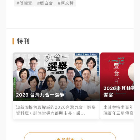
#傅崐萁
#藍白合
#柯文哲
特刊
2026米其林專
2026 台灣九合一選舉
饗宴
知新聞提供最權威的2026台灣九合一選舉
米其林指南百年之
資料庫。即時掌握六都縣市長、議...
瑞百年三星傳奇、台
更多特刊
→