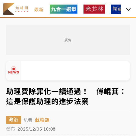
最新
油價持續凍漲！ 中油宣布下周一汽柴油價格維持不變
廣告
中颱白海豚進逼！台北喜來登圍籬傾倒砸傷人 民權西
路鷹架倒塌壓2車
有片｜
白海豚暴風圈逼近！新北淡水赫見龍捲風 榕樹
NEWS
連根拔起
中颱白海豚風雨來了！中部以北防豪雨 今晚、明天影
助理費除罪化一讀通過！ 傅崐萁：
響最劇烈
這是保護助理的進步法案
白海豚逼近！北市水門只出不進 未移置車輛最高罰
▲
4800＋拖吊費
▼
蘇柏銓
政治
記者
油價持續凍漲！ 中油宣布下周一汽柴油價格維持不變
發布
2025/12/05 10:08