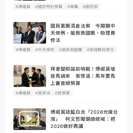
#傅崐萁
#國防特別預算
#軍購
#國防部
國民黨團清倉法案 今闖關中
天條例、搶救救國團、助理費
修法
#傅崐萁
#中天條例
#搶救救國團
#助理費除罪化
拜會變辯論前哨戰！傅崐萁嗆
放馬過來 張惇涵：馬年要馬
上審查總預算
#傅崐萁
#張惇涵
#總預算
傅崐萁談藍白合「2028光復台
灣」 柯文哲聞選總統喊：把
2026做好再講