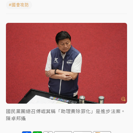
#國會攻防
中颱白海豚進逼！台北喜來登圍籬傾倒砸傷人 民權西
路鷹架倒塌壓2車
有片｜
白海豚暴風圈逼近！新北淡水赫見龍捲風 榕樹
連根拔起
中颱白海豚風雨來了！中部以北防豪雨 今晚、明天影
響最劇烈
白海豚逼近！北市水門只出不進 未移置車輛最高罰
4800＋拖吊費
國民黨團總召傅崐萁稱「助理費除罪化」是進步法案。
陳卓邦攝